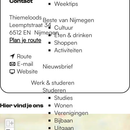
Contact
Weektips
Thiemeloods
Beste van Nijmegen
Leemptstraat 34
Cultuur
6512 EN
Nijmegen
Eten & drinken
n
Plan je route
Shoppen
a
Activiteiten
a
n
Route
r
a
n
E-mail
Nieuwsbrief
T
a
a
v
Website
H
r
a
a
Werk & studeren
I
T
r
n
Studeren
E
H
T
T
Studies
M
I
H
H
Wonen
Hier vind je ons
E
E
I
I
Verenigingen
F
M
E
E
Bijbaan
I
+
E
M
M
Uitgaan