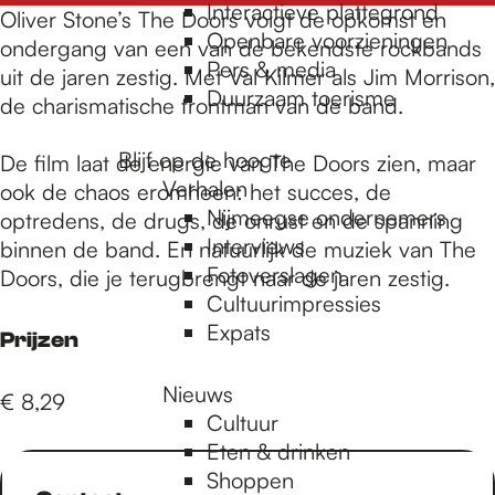
e
Interactieve plattegrond
Oliver Stone’s The Doors volgt de opkomst en
Openbare voorzieningen
ondergang van een van de bekendste rockbands
Pers & media
p
uit de jaren zestig. Met Val Kilmer als Jim Morrison,
Duurzaam toerisme
de charismatische frontman van de band.
a
Blijf op de hoogte
De film laat de energie van The Doors zien, maar
Verhalen
ook de chaos eromheen: het succes, de
Nijmeegse ondernemers
optredens, de drugs, de onrust en de spanning
g
Interviews
binnen de band. En natuurlijk de muziek van The
Fotoverslagen
Doors, die je terugbrengt naar de jaren zestig.
Cultuurimpressies
e
Expats
Prijzen
Nieuws
€ 8,29
Cultuur
Eten & drinken
Shoppen