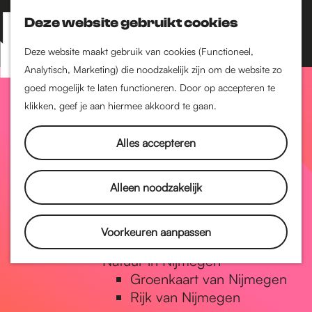
Nijmegen-Zuid
Nijmegen-Nieuw-West
Deze website gebruikt cookies
Z
K
Nijmegen-Oud-West
o
a
M
Deze website maakt gebruik van cookies (Functioneel,
Dukenburg
e
a
Analytisch, Marketing) die noodzakelijk zijn om de website zo
e
Lindenholt
G
k
r
goed mogelijk te laten functioneren. Door op accepteren te
n
e
t
klikken, geef je aan hiermee akkoord te gaan.
Historie
u
n
De oudste stad van
a
Alles accepteren
Nederland
Historische tijdlijn
n
Romeinse Limes
Alleen noodzakelijk
Vrede van Nijmegen
Penning
a
Voorkeuren aanpassen
Natuur in Nijmegen
Groenkaart van Nijmegen
a
Rijk van Nijmegen