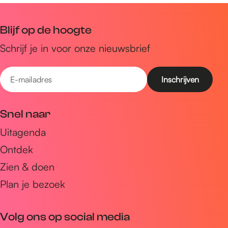
Blijf op de hoogte
Schrijf je in voor onze nieuwsbrief
E
-
m
Snel naar
a
Uitagenda
i
Ontdek
l
a
Zien & doen
d
Plan je bezoek
r
e
Volg ons op social media
s