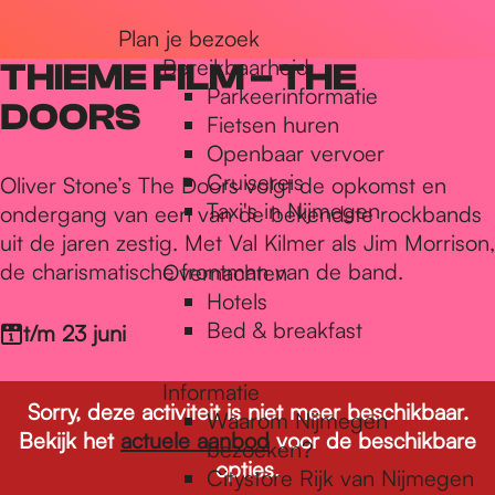
r
Plan je bezoek
Bereikbaarheid
THIEME FILM – THE
Parkeerinformatie
d
DOORS
Fietsen huren
Openbaar vervoer
Cruisereis
e
Oliver Stone’s The Doors volgt de opkomst en
Taxi's in Nijmegen
ondergang van een van de bekendste rockbands
uit de jaren zestig. Met Val Kilmer als Jim Morrison,
h
de charismatische frontman van de band.
Overnachten
Hotels
Bed & breakfast
t/m 23 juni
o
Informatie
Sorry, deze activiteit is niet meer beschikbaar.
m
Waarom Nijmegen
Bekijk het
actuele aanbod
voor de beschikbare
bezoeken?
opties.
Citystore Rijk van Nijmegen