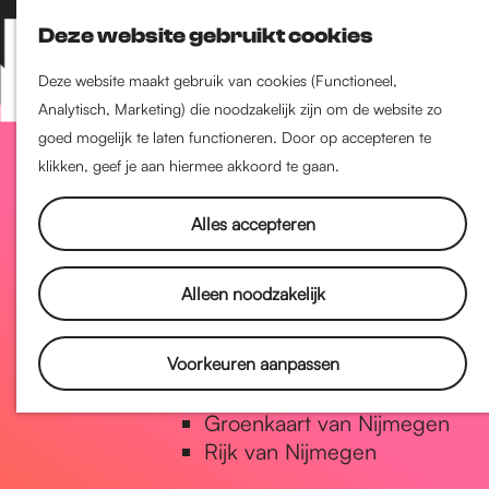
Nijmegen-Zuid
Deze website gebruikt cookies
Nijmegen-Nieuw-West
Z
K
Nijmegen-Oud-West
o
a
M
Deze website maakt gebruik van cookies (Functioneel,
Dukenburg
e
a
Analytisch, Marketing) die noodzakelijk zijn om de website zo
e
Lindenholt
G
k
r
goed mogelijk te laten functioneren. Door op accepteren te
n
e
t
klikken, geef je aan hiermee akkoord te gaan.
u
Historie
n
a
De oudste stad van
Alles accepteren
Nederland
Historische tijdlijn
n
Alleen noodzakelijk
Romeinse Limes
Vrede van Nijmegen Penning
a
Voorkeuren aanpassen
Natuur in Nijmegen
Groenkaart van Nijmegen
a
Rijk van Nijmegen