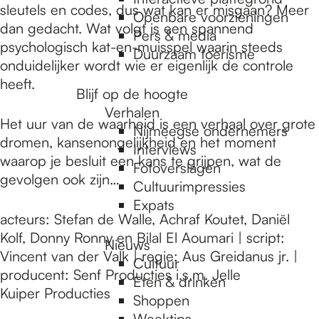
e
sleutels en codes, dus wat kan er misgaan? Meer
Openbare voorzieningen
dan gedacht. Wat volgt is een spannend
Pers & media
psychologisch kat-en-muisspel waarin steeds
p
Duurzaam toerisme
onduidelijker wordt wie er eigenlijk de controle
heeft.
Blijf op de hoogte
a
Verhalen
Het uur van de waarheid is een verhaal over grote
Nijmeegse ondernemers
dromen, kansenongelijkheid en het moment
g
Interviews
waarop je besluit een kans te grijpen, wat de
Fotoverslagen
gevolgen ook zijn…
Cultuurimpressies
e
Expats
acteurs: Stefan de Walle, Achraf Koutet, Daniël
Kolf, Donny Ronny en Bilal El Aoumari | script:
Nieuws
Vincent van der Valk | regie: Aus Greidanus jr. |
Cultuur
producent: Senf Producties i.s.m. Jelle
Eten & drinken
Kuiper Producties
Shoppen
Weektips