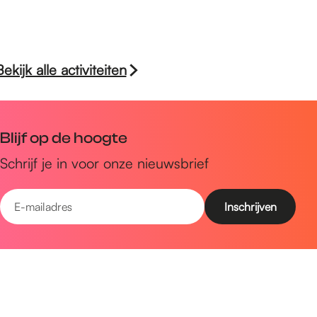
Bekijk alle activiteiten
Blijf op de hoogte
Schrijf je in voor onze nieuwsbrief
E
-
m
Snel naar
a
Uitagenda
i
Ontdek
l