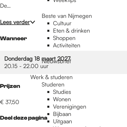
De…
Beste van Nijmegen
Lees verder
Cultuur
Eten & drinken
Shoppen
Wanneer
Activiteiten
Donderdag 18 maart 2027
Nieuwsbrief
20.15 - 22.00 uur
Werk & studeren
Studeren
Prijzen
Studies
Wonen
€ 37,50
Verenigingen
Bijbaan
Deel deze pagina
Uitgaan