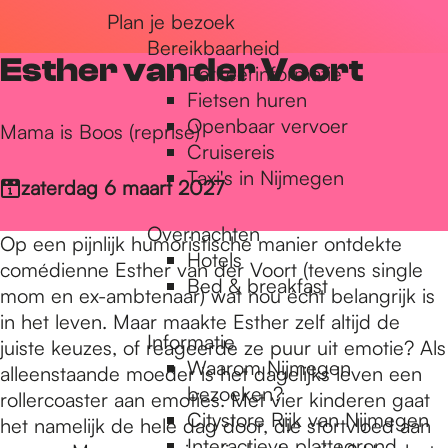
Plan je bezoek
r
Bereikbaarheid
Esther van der Voort
Parkeerinformatie
d
Fietsen huren
Openbaar vervoer
Mama is Boos (reprise)
Cruisereis
e
Taxi's in Nijmegen
zaterdag 6 maart 2027
Overnachten
h
Op een pijnlijk humoristische manier ontdekte
Hotels
comédienne Esther van der Voort (tevens single
Bed & breakfast
mom en ex-ambtenaar) wat nou écht belangrijk is
o
in het leven. Maar maakte Esther zelf altijd de
Informatie
juiste keuzes, of reageerde ze puur uit emotie? Als
Waarom Nijmegen
alleenstaande moeder is het dagelijks leven een
m
bezoeken?
rollercoaster aan emoties. Met vier kinderen gaat
Citystore Rijk van Nijmegen
het namelijk de hele dag door, die stortvloed aan
Interactieve plattegrond