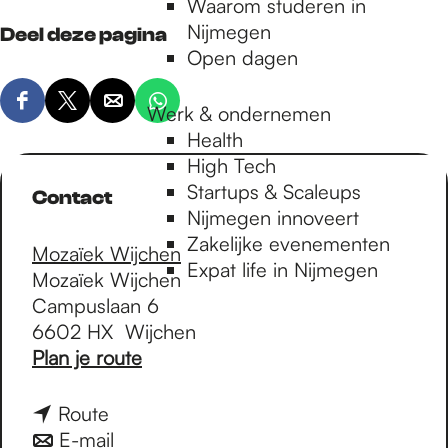
Waarom studeren in
Nijmegen
Deel deze pagina
Open dagen
D
D
D
D
Werk & ondernemen
e
e
e
e
Health
e
e
e
e
High Tech
l
l
l
l
Startups & Scaleups
Contact
d
d
d
d
Nijmegen innoveert
e
e
e
e
Zakelijke evenementen
Mozaïek Wijchen
z
z
z
z
Expat life in Nijmegen
Mozaïek Wijchen
e
e
e
e
Campuslaan 6
p
p
p
p
6602 HX
Wijchen
a
a
a
a
n
Plan je route
g
g
g
g
a
i
i
i
i
a
n
Route
n
n
n
n
r
a
n
E-mail