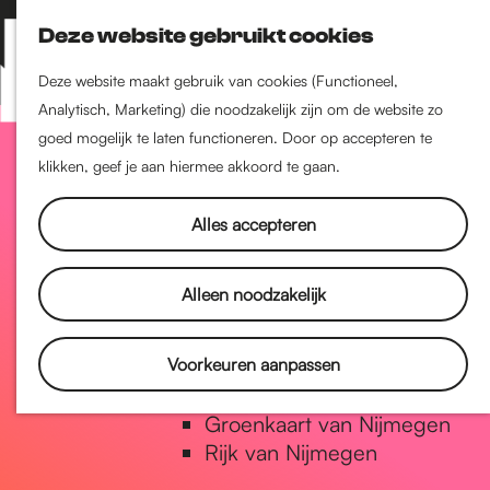
Nijmegen-Zuid
Deze website gebruikt cookies
Nijmegen-Nieuw-West
Z
K
Nijmegen-Oud-West
o
a
M
Deze website maakt gebruik van cookies (Functioneel,
Dukenburg
e
a
Analytisch, Marketing) die noodzakelijk zijn om de website zo
e
Lindenholt
G
k
r
goed mogelijk te laten functioneren. Door op accepteren te
n
e
t
klikken, geef je aan hiermee akkoord te gaan.
u
Historie
n
a
De oudste stad van
Alles accepteren
Nederland
Historische tijdlijn
n
Alleen noodzakelijk
Romeinse Limes
Vrede van Nijmegen Penning
a
Voorkeuren aanpassen
Natuur in Nijmegen
Groenkaart van Nijmegen
a
Rijk van Nijmegen