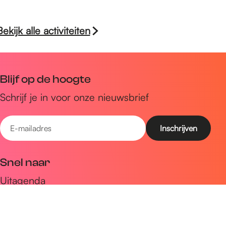
Bekijk alle activiteiten
Blijf op de hoogte
Schrijf je in voor onze nieuwsbrief
E
-
m
Snel naar
a
Uitagenda
i
Ontdek
l
a
Zien & doen