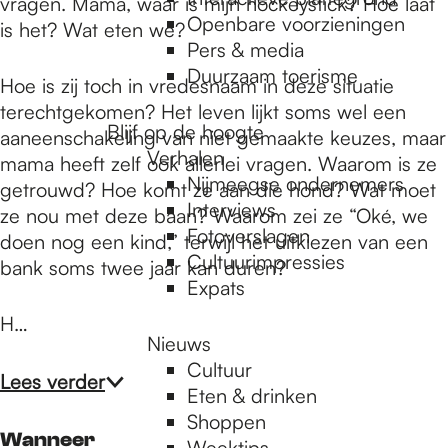
e
vragen. Mama, waar is mijn hockeystick? Hoe laat
Openbare voorzieningen
is het? Wat eten we?
Pers & media
p
Duurzaam toerisme
Hoe is zij toch in vredesnaam in deze situatie
terechtgekomen? Het leven lijkt soms wel een
Blijf op de hoogte
aaneenschakeling van niet gemaakte keuzes, maar
a
Verhalen
mama heeft zelf ook allerlei vragen. Waarom is ze
Nijmeegse ondernemers
getrouwd? Hoe komt ze aan die hond? Wat moet
g
Interviews
ze nou met deze baan? Waarom zei ze “Oké, we
Fotoverslagen
doen nog een kind,” terwijl het uitkiezen van een
Cultuurimpressies
bank soms twee jaar kan duren?
e
Expats
H…
Nieuws
Cultuur
Lees verder
Eten & drinken
Shoppen
Wanneer
Weektips