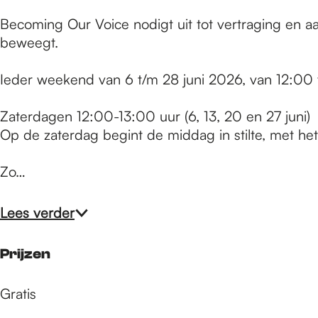
e
Becoming Our Voice nodigt uit tot vertraging en a
beweegt.
p
Ieder weekend van 6 t/m 28 juni 2026, van 12:00 
a
Zaterdagen 12:00-13:00 uur (6, 13, 20 en 27 juni)
Op de zaterdag begint de middag in stilte, met het 
g
Zo…
e
Lees verder
Prijzen
Gratis