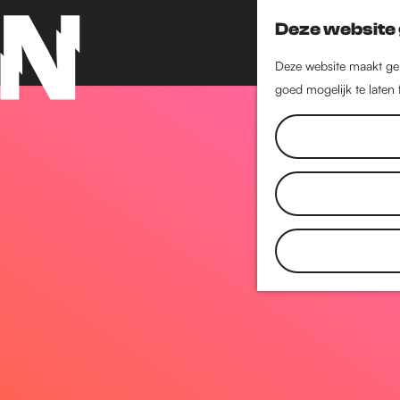
Deze website 
Deze website maakt geb
goed mogelijk te laten
G
a
n
a
a