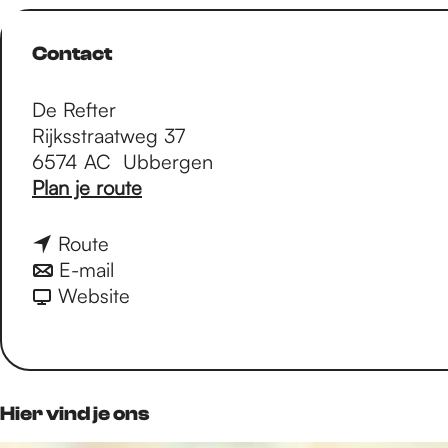
Contact
De Refter
Rijksstraatweg 37
6574 AC
Ubbergen
n
Plan je route
a
a
n
Route
r
a
n
E-mail
B
a
a
v
Website
e
r
a
a
c
B
r
n
o
e
B
B
m
c
e
e
Hier vind je ons
i
o
c
c
n