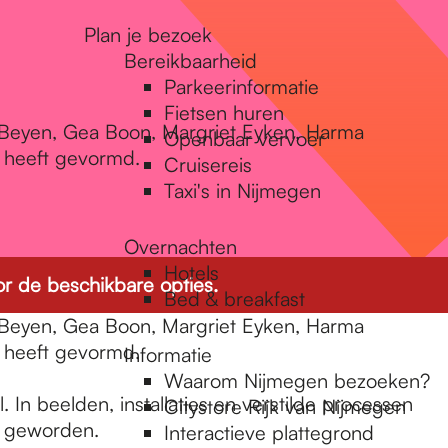
Plan je bezoek
Bereikbaarheid
Parkeerinformatie
Fietsen huren
 Beyen, Gea Boon, Margriet Eyken, Harma
Openbaar vervoer
s heeft gevormd.
Cruisereis
Taxi's in Nijmegen
Overnachten
Hotels
r de beschikbare opties.
Bed & breakfast
 Beyen, Gea Boon, Margriet Eyken, Harma
s heeft gevormd.
Informatie
Waarom Nijmegen bezoeken?
 In beelden, installaties en verstilde processen
Citystore Rijk van Nijmegen
l geworden.
Interactieve plattegrond