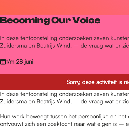
r
Becoming Our Voice
d
In deze tentoonstelling onderzoeken zeven kunst
Zuidersma en Beatrijs Wind, – de vraag wat er zi
e
t/m 28 juni
h
Sorry, deze activiteit is
o
In deze tentoonstelling onderzoeken zeven kunst
Zuidersma en Beatrijs Wind, – de vraag wat er zi
m
Hun werk beweegt tussen het persoonlijke en het col
ontvouwt zich een zoektocht naar wat eigen is – e