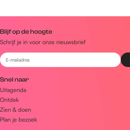
Blijf op de hoogte
Schrijf je in voor onze nieuwsbrief
E
-
m
Snel naar
a
Uitagenda
i
Ontdek
l
a
Zien & doen
d
Plan je bezoek
r