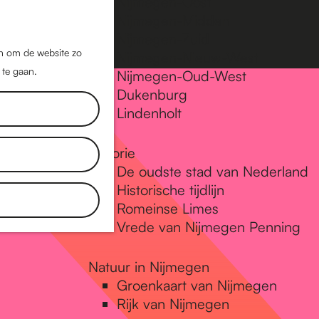
Nijmegen-Oost
Nijmegen-Midden
Z
K
Nijmegen-Zuid
o
a
M
jn om de website zo
Nijmegen-Nieuw-West
e
a
 te gaan.
e
Nijmegen-Oud-West
k
r
Dukenburg
n
e
t
Lindenholt
u
n
Historie
De oudste stad van Nederland
Historische tijdlijn
Romeinse Limes
Vrede van Nijmegen Penning
Natuur in Nijmegen
Groenkaart van Nijmegen
Rijk van Nijmegen