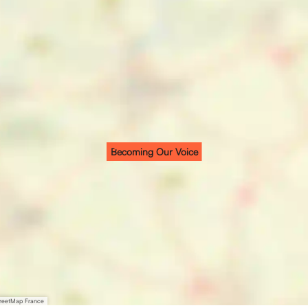
Becoming Our Voice
treetMap France