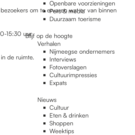
Openbare voorzieningen
e bezoekers om te ervaren wat er van binnen
Pers & media
Duurzaam toerisme
00-15:30 uur
Blijf op de hoogte
Verhalen
Nijmeegse ondernemers
in de ruimte.
Interviews
Fotoverslagen
Cultuurimpressies
Expats
Nieuws
Cultuur
Eten & drinken
Shoppen
Weektips