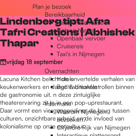
Plan je bezoek
r
Bereikbaarheid
Lindenberg tipt: Afra
Parkeerinformatie
d
Tafri Creations | Abhishek
Fietsen huren
Openbaar vervoer
Thapar
Cruisereis
e
Taxi's in Nijmegen
vrijdag 18 september
Overnachten
h
Lacuna Kitchen belicht de onvertelde verhalen van
Hotels
keukenwerkers en daagt traditionele rollen binnen
Bed & breakfast
o
de gastronomie uit. n deze zintuiglijke
theaterervaring zit je in een pop-uprestaurant.
Informatie
Daar vormt een viergangendiner de brug tussen
Waarom Nijmegen
m
culturen, onzichtbare arbeid en de invloed van
bezoeken?
kolonialisme op onze eetcultuur.
Citystore Rijk van Nijmegen
Interactieve plattegrond