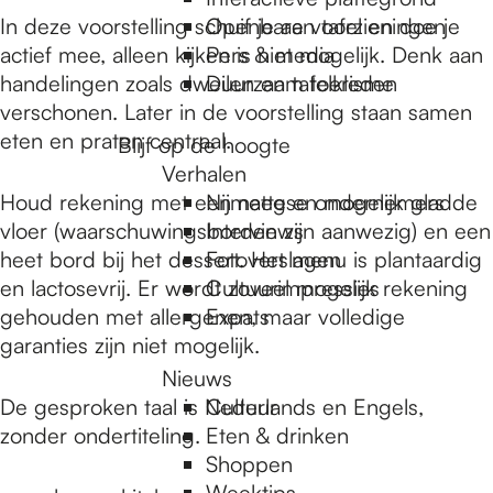
e
In deze voorstelling schuif je aan tafel en doe je
Openbare voorzieningen
actief mee, alleen kijken is niet mogelijk. Denk aan
Pers & media
p
handelingen zoals dweilen en tafelkleden
Duurzaam toerisme
verschonen. Later in de voorstelling staan samen
eten en praten centraal.
Blijf op de hoogte
a
Verhalen
Houd rekening met een natte en mogelijk gladde
Nijmeegse ondernemers
g
vloer (waarschuwingsborden zijn aanwezig) en een
Interviews
heet bord bij het dessert. Het menu is plantaardig
Fotoverslagen
en lactosevrij. Er wordt zoveel mogelijk rekening
Cultuurimpressies
e
gehouden met allergenen, maar volledige
Expats
garanties zijn niet mogelijk.
Nieuws
De gesproken taal is Nederlands en Engels,
Cultuur
zonder ondertiteling.
Eten & drinken
Shoppen
Weektips