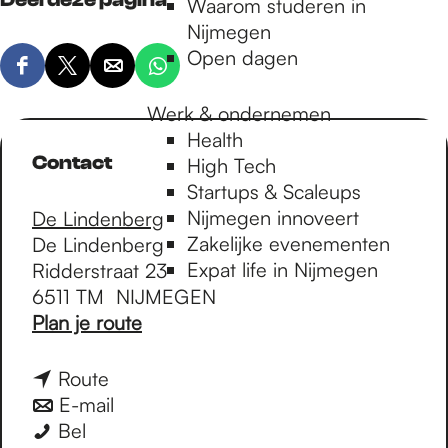
Waarom studeren in
Nijmegen
Open dagen
D
D
D
D
e
e
e
e
Werk & ondernemen
e
e
e
e
Health
l
l
l
l
Contact
High Tech
d
d
d
d
Startups & Scaleups
e
e
e
e
Nijmegen innoveert
De Lindenberg
z
z
z
z
Zakelijke evenementen
De Lindenberg
e
e
e
e
Expat life in Nijmegen
Ridderstraat 23
p
p
p
p
6511 TM
NIJMEGEN
a
a
a
a
n
Plan je route
g
g
g
g
a
i
i
i
i
a
n
Route
n
n
n
n
r
a
n
E-mail
a
a
a
a
L
L
a
a
Bel
o
o
o
o