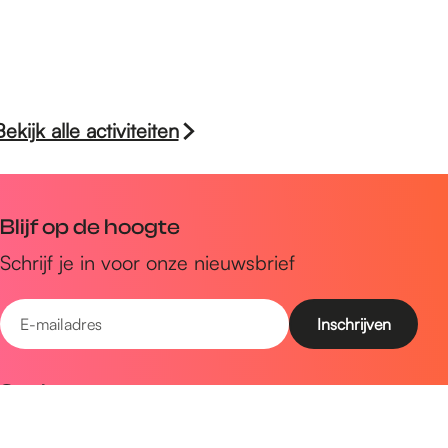
Bekijk alle activiteiten
Blijf op de hoogte
Schrijf je in voor onze nieuwsbrief
E
-
m
Snel naar
a
Uitagenda
i