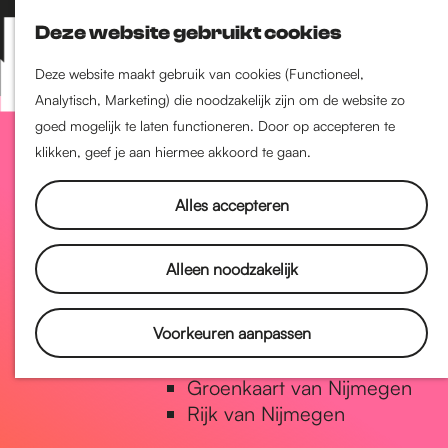
Nijmegen-Zuid
Deze website gebruikt cookies
Nijmegen-Nieuw-West
Z
K
Nijmegen-Oud-West
o
a
M
Deze website maakt gebruik van cookies (Functioneel,
Dukenburg
e
a
Analytisch, Marketing) die noodzakelijk zijn om de website zo
e
Lindenholt
G
k
r
goed mogelijk te laten functioneren. Door op accepteren te
n
e
t
klikken, geef je aan hiermee akkoord te gaan.
u
Historie
n
a
De oudste stad van
Alles accepteren
Nederland
Historische tijdlijn
n
Alleen noodzakelijk
Romeinse Limes
Vrede van Nijmegen Penning
a
Voorkeuren aanpassen
Natuur in Nijmegen
Groenkaart van Nijmegen
a
Rijk van Nijmegen