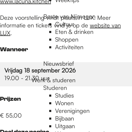
www.lacuna.kitchen
Beste van Nijmegen
Deze voorstelling vindt plaats in LUX. Meer
Cultuur
informatie en tickets vind je op de
website van
Eten & drinken
LUX
.
Shoppen
Activiteiten
Wanneer
Nieuwsbrief
Vrijdag 18 september 2026
19.00 - 21.30 uur
Werk & studeren
Studeren
Studies
Prijzen
Wonen
Verenigingen
€ 55,00
Bijbaan
Uitgaan
Deel deze pagina