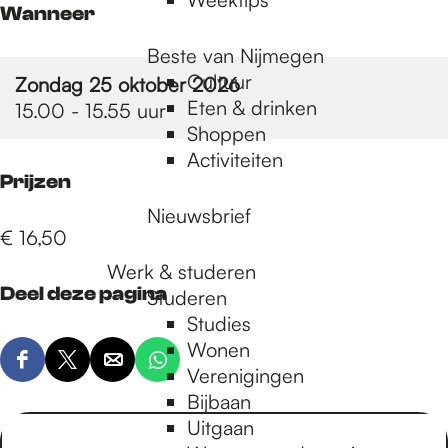
Wanneer
Beste van Nijmegen
Cultuur
Zondag 25 oktober 2026
Eten & drinken
15.00 - 15.55 uur
Shoppen
Activiteiten
Prijzen
Nieuwsbrief
€ 16,50
Werk & studeren
Deel deze pagina
Studeren
Studies
Wonen
D
D
D
D
Verenigingen
e
e
e
e
Bijbaan
e
e
e
e
Uitgaan