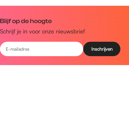
Blijf op de hoogte
Schrijf je in voor onze nieuwsbrief
E
-
m
Snel naar
a
Uitagenda
i
Ontdek
l
a
Zien & doen
d
Plan je bezoek
r
e
Volg ons op social media