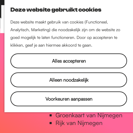
Nijmegen-Zuid
Deze website gebruikt cookies
Nijmegen-Nieuw-West
Z
K
Nijmegen-Oud-West
o
a
M
Deze website maakt gebruik van cookies (Functioneel,
Dukenburg
e
a
Analytisch, Marketing) die noodzakelijk zijn om de website zo
e
Lindenholt
G
k
r
goed mogelijk te laten functioneren. Door op accepteren te
n
e
t
klikken, geef je aan hiermee akkoord te gaan.
u
Historie
n
a
De oudste stad van
Alles accepteren
Nederland
Historische tijdlijn
n
Alleen noodzakelijk
Romeinse Limes
Vrede van Nijmegen Penning
a
Voorkeuren aanpassen
Natuur in Nijmegen
Groenkaart van Nijmegen
a
Rijk van Nijmegen