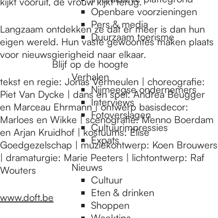
e
kijkt vooruit, de vrouw kijkt terug.
Openbare voorzieningen
Pers & media
Langzaam ontdekken ze dat er meer is dan hun
p
Duurzaam toerisme
eigen wereld. Hun vaste gewoontes maken plaats
voor nieuwsgierigheid naar elkaar.
Blijf op de hoogte
a
Verhalen
tekst en regie: Jonas Vermeulen | choreografie:
Nijmeegse ondernemers
Piet Van Dycke | dans en spel: Andrea Beugger
g
Interviews
en Marceau Ehrmann | ontwerp basisdecor:
Fotoverslagen
Marloes en Wikke | scenografie: Menno Boerdam
Cultuurimpressies
en Arjan Kruidhof | kostuums: Elise
e
Expats
Goedgezelschap | muziekontwerp: Koen Brouwers
| dramaturgie: Marie Peeters | lichtontwerp: Raf
Nieuws
Wouters
Cultuur
Eten & drinken
www.doft.be
Shoppen
Weektips