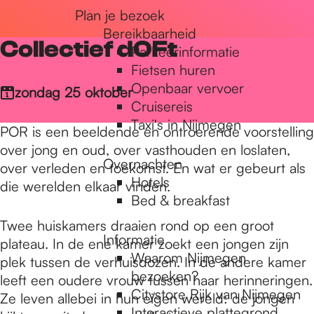
Plan je bezoek
r
Bereikbaarheid
Collectief dOFt
Parkeerinformatie
d
Fietsen huren
Openbaar vervoer
zondag 25 oktober
Cruisereis
e
Taxi's in Nijmegen
POR is een beeldende en ontroerende voorstelling
over jong en oud, over vasthouden en loslaten,
Overnachten
h
over verleden en toekomst. En wat er gebeurt als
Hotels
die werelden elkaar vinden.
Bed & breakfast
o
Twee huiskamers draaien rond op een groot
Informatie
plateau. In de ene kamer zoekt een jongen zijn
Waarom Nijmegen
plek tussen de verhuisdozen. In de andere kamer
m
bezoeken?
leeft een oudere vrouw tussen haar herinneringen.
Citystore Rijk van Nijmegen
Ze leven allebei in hun eigen wereld: de jongen
Interactieve plattegrond