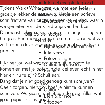
e
Interactieve plattegrond
Tijdens Walk+Write gaan we met een klein
Openbare voorzieningen
groepje lekker de natuur in. Het is een actieve
Pers & media
p
schrijfretraite van ongeveer een halve dag, waarin
Duurzaam toerisme
we genieten van de knaldrang van het bos.
Daarnaast is het ook nog eens de langste dag van
a
Blijf op de hoogte
het jaar. Een mooi moment om na te gaan wat we
Verhalen
zelf tijdens deze zomer nog allemaal willen laten
Nijmeegse ondernemers
g
groeien.
Interviews
Fotoverslagen
Lijkt het jou wel wat om even uit je hoofd te
Cultuurimpressies
e
komen en met je poten in de klei even echt in het
Expats
hier en nu te zijn? Schuif aan!
Bang dat je niet goed genoeg kunt schrijven?
Nieuws
Geen zorgen, hiervoor hoef je niet te kunnen
Cultuur
schrijven. We gaan intuïtief aan de slag. Alles wat
Eten & drinken
jij op papier zet, is goed.
Shoppen