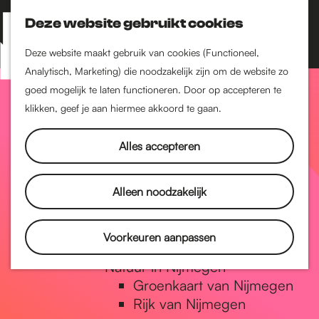
Nijmegen-Zuid
Nijmegen-Nieuw-West
Deze website gebruikt cookies
Z
K
Nijmegen-Oud-West
o
a
M
Deze website maakt gebruik van cookies (Functioneel,
Dukenburg
e
a
Analytisch, Marketing) die noodzakelijk zijn om de website zo
e
Lindenholt
G
k
r
goed mogelijk te laten functioneren. Door op accepteren te
n
e
t
klikken, geef je aan hiermee akkoord te gaan.
Historie
u
n
De oudste stad van
a
Alles accepteren
Nederland
Historische tijdlijn
n
Romeinse Limes
Alleen noodzakelijk
Vrede van Nijmegen
Penning
a
Voorkeuren aanpassen
Natuur in Nijmegen
Groenkaart van Nijmegen
a
Rijk van Nijmegen