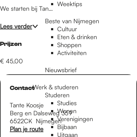
Weektips
We starten bij Tan…
Beste van Nijmegen
Lees verder
Cultuur
Eten & drinken
Prijzen
Shoppen
Activiteiten
€ 45,00
Nieuwsbrief
Werk & studeren
Contact
Studeren
Studies
Tante Koosje
Wonen
Berg en Dalseweg 359
Verenigingen
6522CK
Nijmegen
Bijbaan
n
Plan je route
Uitgaan
a