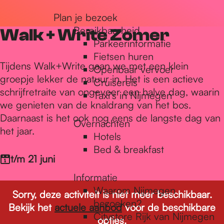
r
Plan je bezoek
Bereikbaarheid
Walk + Write Zomer
Parkeerinformatie
d
Fietsen huren
Tijdens Walk+Write gaan we met een klein
Openbaar vervoer
groepje lekker de natuur in. Het is een actieve
Cruisereis
e
schrijfretraite van ongeveer een halve dag, waarin
Taxi's in Nijmegen
we genieten van de knaldrang van het bos.
Daarnaast is het ook nog eens de langste dag van
h
Overnachten
het jaar.
Hotels
Bed & breakfast
o
t/m 21 juni
Informatie
m
Waarom Nijmegen
Sorry, deze activiteit is niet meer beschikbaar.
bezoeken?
Bekijk het
actuele aanbod
voor de beschikbare
Citystore Rijk van Nijmegen
opties.