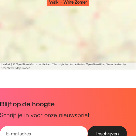
Walk + Write Zomer
e
m
m
r
e
e
r
r
Leaflet
|
© OpenStreetMap contributors, Tiles style by Humanitarian OpenStreetMap Team hosted by
OpenStreetMap France
Blijf op de hoogte
Schrijf je in voor onze nieuwsbrief
E