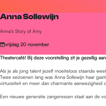
r
Anna Sollewijn
d
Anna's Story of Amy
e
vrijdag 20 november
h
Theatercafé! Bij deze voorstelling zit je gezellig aan
Als je als jong talent jezelf moeiteloos staande w
o
Twee seizoenen lang was Anna Sollewijn haar gast
virtuositeit en meer dan charmante aanwezigheid 
m
Een nieuwe generatie zangeressen staat aan de 