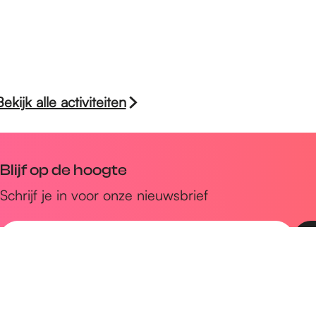
Bekijk alle activiteiten
Blijf op de hoogte
Schrijf je in voor onze nieuwsbrief
E
-
m
Snel naar
a
Uitagenda
i