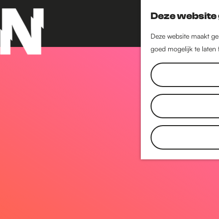
Deze website 
Deze website maakt geb
goed mogelijk te laten
G
a
n
a
a