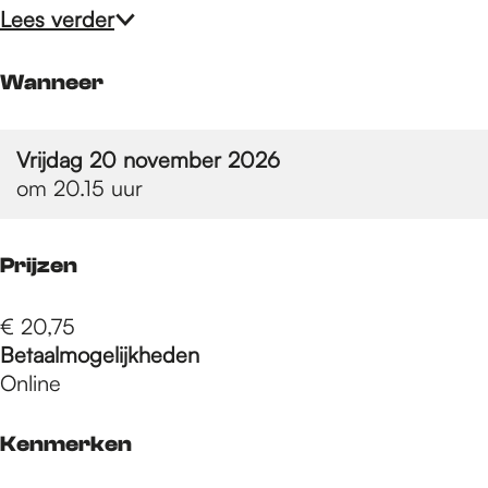
e
Lees verder
p
Wanneer
a
Vrijdag 20 november 2026
om 20.15 uur
g
Prijzen
e
€ 20,75
Betaalmogelijkheden
Online
Kenmerken