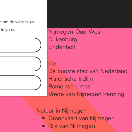
Nijmegen-Oost
Nijmegen-Midden
Z
K
Nijmegen-Zuid
o
a
M
jn om de website zo
Nijmegen-Nieuw-West
e
a
 te gaan.
e
Nijmegen-Oud-West
k
r
Dukenburg
n
e
t
Lindenholt
u
n
Historie
De oudste stad van Nederland
Historische tijdlijn
Romeinse Limes
Vrede van Nijmegen Penning
Natuur in Nijmegen
Groenkaart van Nijmegen
Rijk van Nijmegen