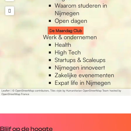
u
C
g
g
Waarom studeren in
b
l
C
C
Nijmegen
u
l
l
Open dagen
b
u
u
De Maandag Club
b
b
Werk & ondernemen
Health
High Tech
Startups & Scaleups
Nijmegen innoveert
Zakelijke evenementen
Expat life in Nijmegen
Leaflet
|
© OpenStreetMap contributors, Tiles style by Humanitarian OpenStreetMap Team hosted by
OpenStreetMap France
Blijf op de hoogte