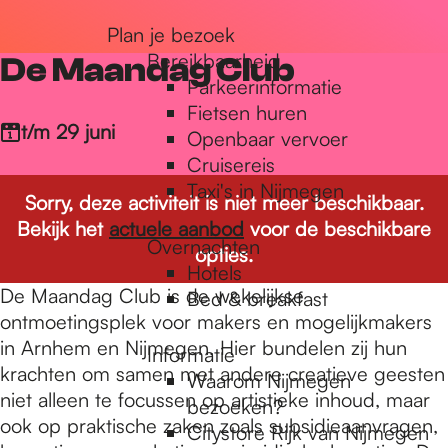
r
Plan je bezoek
Bereikbaarheid
De Maandag Club
Parkeerinformatie
d
Fietsen huren
t/m 29 juni
Openbaar vervoer
Cruisereis
e
Taxi's in Nijmegen
Sorry, deze activiteit is niet meer beschikbaar.
Bekijk het
actuele aanbod
voor de beschikbare
h
Overnachten
opties.
Hotels
De Maandag Club is de wekelijkse
Bed & breakfast
o
ontmoetingsplek voor makers en mogelijkmakers
in Arnhem en Nijmegen. Hier bundelen zij hun
Informatie
krachten om samen met andere creatieve geesten
m
Waarom Nijmegen
niet alleen te focussen op artistieke inhoud, maar
bezoeken?
ook op praktische zaken zoals subsidieaanvragen,
Citystore Rijk van Nijmegen