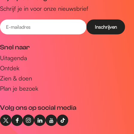
Schrijf je in voor onze nieuwsbrief
E
-
m
Snel naar
a
Uitagenda
i
Ontdek
l
a
Zien & doen
d
Plan je bezoek
r
e
Volg ons op social media
s
X
F
I
L
Y
T
I
a
n
i
o
i