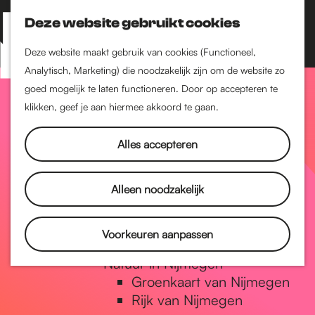
Nijmegen-Zuid
Nijmegen-Nieuw-West
Deze website gebruikt cookies
Z
K
Nijmegen-Oud-West
o
a
M
Deze website maakt gebruik van cookies (Functioneel,
Dukenburg
e
a
Analytisch, Marketing) die noodzakelijk zijn om de website zo
e
Lindenholt
G
k
r
goed mogelijk te laten functioneren. Door op accepteren te
n
e
t
klikken, geef je aan hiermee akkoord te gaan.
Historie
u
n
De oudste stad van
a
Alles accepteren
Nederland
Historische tijdlijn
n
Romeinse Limes
Alleen noodzakelijk
Vrede van Nijmegen
Penning
a
Voorkeuren aanpassen
Natuur in Nijmegen
Groenkaart van Nijmegen
a
Rijk van Nijmegen