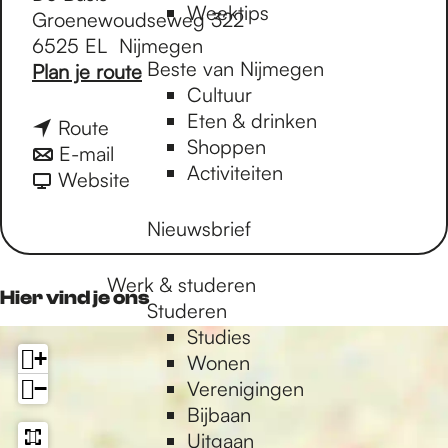
Weektips
Groenewoudseweg 322
6525 EL
Nijmegen
Beste van Nijmegen
n
Plan je route
Cultuur
a
Eten & drinken
a
n
Route
Shoppen
r
a
n
E-mail
Activiteiten
D
a
a
v
Website
e
r
a
a
M
Nieuwsbrief
D
r
n
a
e
D
D
a
M
e
e
Werk & studeren
Hier vind je ons
n
a
M
M
Studeren
d
a
a
a
Studies
a
+
n
a
a
Wonen
g
d
n
n
−
Verenigingen
C
a
d
d
Bijbaan
l
g
a
a
Uitgaan