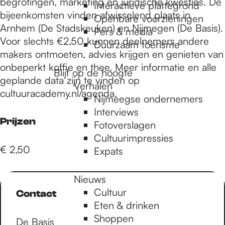
e
begrotingen, marketing en juridische kwesties. De
Interactieve plattegrond
bijeenkomsten vinden afwisselend plaats in
Openbare voorzieningen
Arnhem (De Stadskeuken) en Nijmegen (De Basis).
Pers & media
p
Voor slechts €2,50 kunnen deelnemers andere
Duurzaam toerisme
makers ontmoeten, advies krijgen en genieten van
onbeperkt koffie en thee. Meer informatie en alle
a
Blijf op de hoogte
geplande data zijn te vinden op
Verhalen
cultuuracademy.nl/agenda.
Nijmeegse ondernemers
g
Interviews
Prijzen
Fotoverslagen
Cultuurimpressies
e
€ 2,50
Expats
Nieuws
Cultuur
Contact
Eten & drinken
Shoppen
De Basis