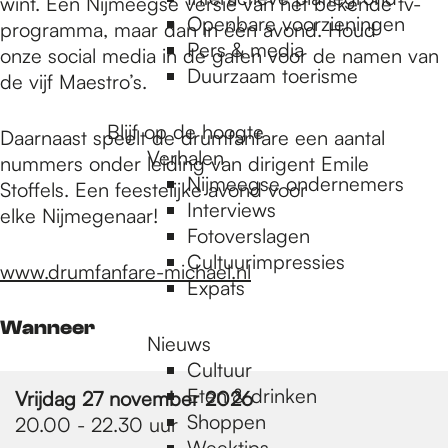
e
wint. Een Nijmeegse versie van het bekende tv-
Openbare voorzieningen
programma, maar dan in één avond. Houd
Pers & media
onze social media in de gaten voor de namen van
p
Duurzaam toerisme
de vijf Maestro’s.
Blijf op de hoogte
Daarnaast speelt de drumfanfare een aantal
a
Verhalen
nummers onder leiding van dirigent Emile
Nijmeegse ondernemers
Stoffels. Een feestelijke avond voor
g
Interviews
elke Nijmegenaar!
Fotoverslagen
Cultuurimpressies
www.drumfanfare-michael.nl
e
Expats
Wanneer
Nieuws
Cultuur
Eten & drinken
Vrijdag 27 november 2026
Shoppen
20.00 - 22.30 uur
Weektips