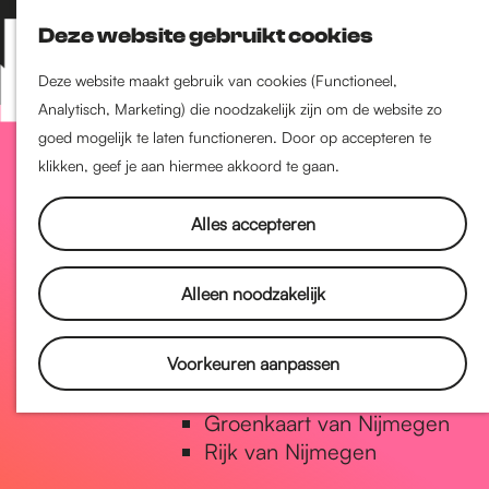
Nijmegen-Zuid
Deze website gebruikt cookies
Nijmegen-Nieuw-West
Z
K
Nijmegen-Oud-West
o
a
M
Deze website maakt gebruik van cookies (Functioneel,
Dukenburg
e
a
Analytisch, Marketing) die noodzakelijk zijn om de website zo
e
Lindenholt
G
k
r
goed mogelijk te laten functioneren. Door op accepteren te
n
e
t
klikken, geef je aan hiermee akkoord te gaan.
u
Historie
n
a
De oudste stad van
Alles accepteren
Nederland
Historische tijdlijn
n
Alleen noodzakelijk
Romeinse Limes
Vrede van Nijmegen Penning
a
Voorkeuren aanpassen
Natuur in Nijmegen
Groenkaart van Nijmegen
a
Rijk van Nijmegen