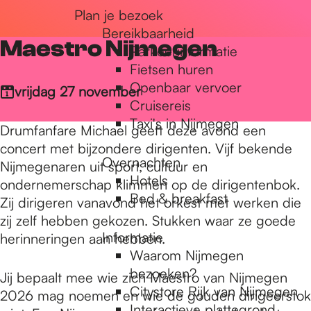
Plan je bezoek
r
Bereikbaarheid
Maestro Nijmegen
Parkeerinformatie
d
Fietsen huren
Openbaar vervoer
vrijdag 27 november
Cruisereis
e
Taxi's in Nijmegen
Drumfanfare Michael geeft deze avond een
concert met bijzondere dirigenten. Vijf bekende
Overnachten
h
Nijmegenaren uit sport, cultuur en
Hotels
ondernemerschap klimmen op de dirigentenbok.
Bed & breakfast
Zij dirigeren vanavond het orkest met werken die
o
zij zelf hebben gekozen. Stukken waar ze goede
Informatie
herinneringen aan hebben.
Waarom Nijmegen
m
bezoeken?
Jij bepaalt mee wie zich Maestro van Nijmegen
Citystore Rijk van Nijmegen
2026 mag noemen en wie de gouden dirigeerstok
Interactieve plattegrond