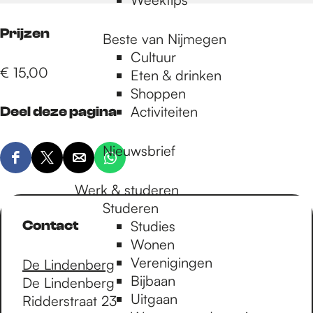
Prijzen
Beste van Nijmegen
Cultuur
€ 15,00
Eten & drinken
Shoppen
Activiteiten
Deel deze pagina
Nieuwsbrief
D
D
D
D
e
e
e
e
Werk & studeren
e
e
e
e
Studeren
l
l
l
l
Contact
Studies
d
d
d
d
Wonen
e
e
e
e
Verenigingen
De Lindenberg
z
z
z
z
Bijbaan
De Lindenberg
e
e
e
e
Uitgaan
Ridderstraat 23
p
p
p
p