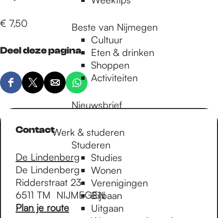
€ 7,50
Beste van Nijmegen
Cultuur
Deel deze pagina
Eten & drinken
Shoppen
Activiteiten
D
D
D
D
e
e
e
e
Nieuwsbrief
e
e
e
e
l
l
l
l
Contact
Werk & studeren
d
d
d
d
Studeren
e
e
e
e
De Lindenberg
Studies
z
z
z
z
De Lindenberg
Wonen
e
e
e
e
Ridderstraat 23
Verenigingen
p
p
p
p
6511 TM
NIJMEGEN
Bijbaan
a
a
a
a
n
Plan je route
Uitgaan
g
g
g
g