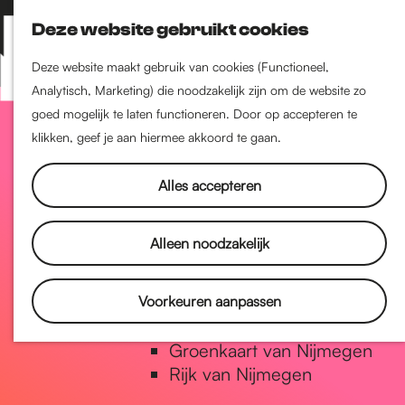
Nijmegen-Zuid
Deze website gebruikt cookies
Nijmegen-Nieuw-West
Z
K
Nijmegen-Oud-West
o
a
M
Deze website maakt gebruik van cookies (Functioneel,
Dukenburg
e
a
Analytisch, Marketing) die noodzakelijk zijn om de website zo
e
Lindenholt
G
k
r
goed mogelijk te laten functioneren. Door op accepteren te
n
e
t
klikken, geef je aan hiermee akkoord te gaan.
u
Historie
n
a
De oudste stad van
Alles accepteren
Nederland
Historische tijdlijn
n
Alleen noodzakelijk
Romeinse Limes
Vrede van Nijmegen Penning
a
Voorkeuren aanpassen
Natuur in Nijmegen
Groenkaart van Nijmegen
a
Rijk van Nijmegen