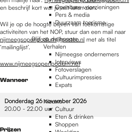
e
Openbare voorzieningen
en beschrijf kort wat je wilt laten zien.
Pers & media
p
Duurzaam toerisme
Wil je op de hoogte blijven van toekomstige
activiteiten van het NOP, stuur dan een mail naar
Blijf op de hoogte
nijmeegsopenpodium@posteo.nl
met als titel
a
Verhalen
‘mailinglijst’.
Nijmeegse ondernemers
g
Interviews
www.nijmeegsopenpodium.net
Fotoverslagen
Cultuurimpressies
Wanneer
e
Expats
Donderdag 26 november 2026
Nieuws
20.00 - 22.00 uur
Cultuur
Eten & drinken
Shoppen
Prijzen
Weektips