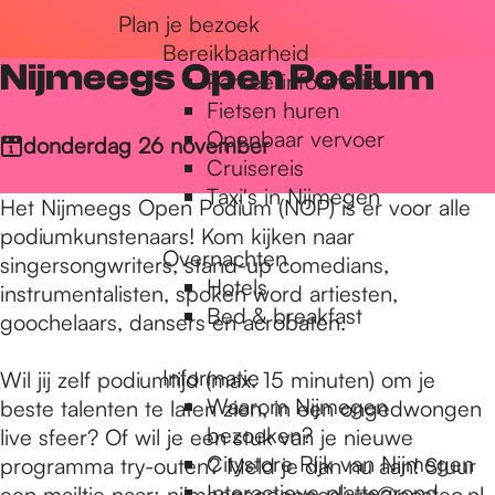
Plan je bezoek
r
Bereikbaarheid
Nijmeegs Open Podium
Parkeerinformatie
d
Fietsen huren
Openbaar vervoer
donderdag 26 november
Cruisereis
e
Taxi's in Nijmegen
Het Nijmeegs Open Podium (NOP) is er voor alle
podiumkunstenaars! Kom kijken naar
Overnachten
h
singersongwriters, stand-up comedians,
Hotels
instrumentalisten, spoken word artiesten,
Bed & breakfast
goochelaars, dansers en acrobaten.
o
Informatie
Wil jij zelf podiumtijd (max. 15 minuten) om je
Waarom Nijmegen
beste talenten te laten zien, in een ongedwongen
m
bezoeken?
live sfeer? Of wil je een stuk van je nieuwe
Citystore Rijk van Nijmegen
programma try-outen? Meld je dan nu aan! Stuur
Interactieve plattegrond
een mailtje naar:
nijmeegsopenpodium@posteo.nl