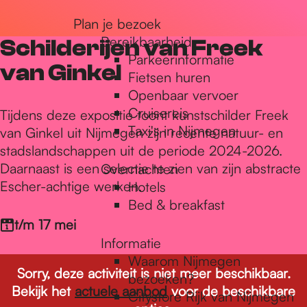
r
Plan je bezoek
Bereikbaarheid
Schilderijen van Freek
Parkeerinformatie
d
van Ginkel
Fietsen huren
Openbaar vervoer
Cruisereis
e
Tijdens deze expositie toont kunstschilder Freek
Taxi's in Nijmegen
van Ginkel uit Nijmegen zijn recente natuur- en
stadslandschappen uit de periode 2024-2026.
h
Daarnaast is een selectie te zien van zijn abstracte
Overnachten
Escher-achtige werken.
Hotels
Bed & breakfast
o
t/m 17 mei
Informatie
m
Waarom Nijmegen
Sorry, deze activiteit is niet meer beschikbaar.
bezoeken?
Bekijk het
actuele aanbod
voor de beschikbare
Citystore Rijk van Nijmegen