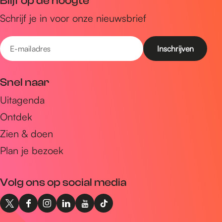
Blijf op de hoogte
e
k
n
Schrijf je in voor onze nieuwsbrief
l
e
k
l
e
E
l
-
m
Snel naar
a
Uitagenda
i
Ontdek
l
a
Zien & doen
d
Plan je bezoek
r
e
Volg ons op social media
s
X
F
I
L
Y
T
I
a
n
i
o
i