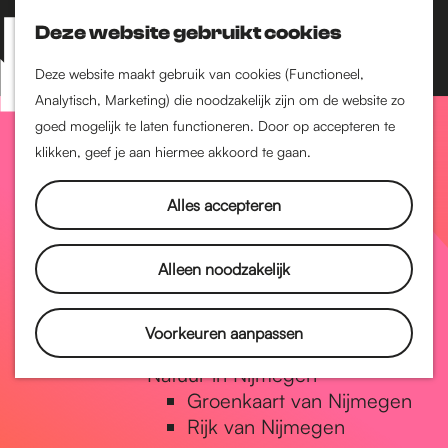
Nijmegen-Zuid
Nijmegen-Nieuw-West
Deze website gebruikt cookies
Z
K
Nijmegen-Oud-West
o
a
M
Deze website maakt gebruik van cookies (Functioneel,
Dukenburg
e
a
Analytisch, Marketing) die noodzakelijk zijn om de website zo
e
Lindenholt
G
k
r
goed mogelijk te laten functioneren. Door op accepteren te
n
e
t
klikken, geef je aan hiermee akkoord te gaan.
Historie
u
n
De oudste stad van
a
Alles accepteren
Nederland
Historische tijdlijn
n
Romeinse Limes
Alleen noodzakelijk
Vrede van Nijmegen
Penning
a
Voorkeuren aanpassen
Natuur in Nijmegen
Groenkaart van Nijmegen
a
Rijk van Nijmegen