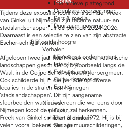
e
opties.
Interactieve plattegrond
Openbare voorzieningen
Tijdens deze expositie toont kunstschilder Freek
Pers & media
p
van Ginkel uit Nijmegen zijn recente natuur- en
Duurzaam toerisme
stadslandschappen uit de periode 2024-2026.
Daarnaast is een selectie te zien van zijn abstracte
a
Blijf op de hoogte
Escher-achtige werken.
Verhalen
Nijmeegse ondernemers
Afgelopen twee jaar heeft Freek vooral realistische
g
Interviews
landschappen geschilderd, bijvoorbeeld langs de
Fotoverslagen
Waal, in de Ooijpolder of bij het Wylerbergmeer.
Cultuurimpressies
Ook schilderde hij in die periode op diverse
e
Expats
locaties in de straten van Nijmegen
‘stadslandschappen’. Dit zijn aangename
sfeerbeelden waarin iedereen die wel eens door
Nieuws
Nijmegen loopt de plekken zal herkennen.
Cultuur
Freek van Ginkel schildert al sinds 1972. Hij is bij
Eten & drinken
velen vooral bekend van zijn muurschilderingen,
Shoppen