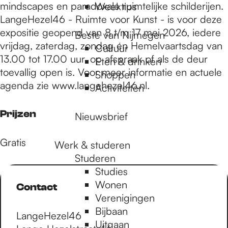
mindscapes en paradoxale ruimtelijke schilderijen.
Weektips
LangeHezel46 - Ruimte voor Kunst - is voor deze
expositie geopend van 8 t/m 17 mei 2026, iedere
Beste van Nijmegen
vrijdag, zaterdag, zondag én Hemelvaartsdag van
Cultuur
13.00 tot 17.00 uur, op afspraak of als de deur
Eten & drinken
toevallig open is. Voor meer informatie en actuele
Shoppen
agenda zie www.langehezel46.nl.
Activiteiten
Prijzen
Nieuwsbrief
Gratis
Werk & studeren
Studeren
Studies
Wonen
Contact
Verenigingen
Bijbaan
LangeHezel46
Uitgaan