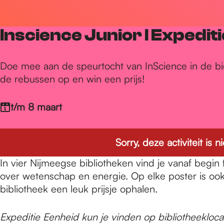
r
Inscience Junior I Expediti
d
Doe mee aan de speurtocht van InScience in de bi
de rebussen op en win een prijs!
e
t/m 8 maart
h
Sorry, deze activiteit is
o
In vier Nijmeegse bibliotheken vind je vanaf begin
over wetenschap en energie. Op elke poster is ook 
m
bibliotheek een leuk prijsje ophalen.
Expeditie Eenheid kun je vinden op bibliotheekloc