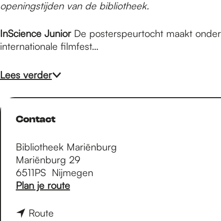
e
openingstijden van de bibliotheek.
InScience Junior
De posterspeurtocht maakt onder
p
internationale filmfest…
a
Lees verder
g
Contact
e
Bibliotheek Mariënburg
Mariënburg 29
6511PS
Nijmegen
n
Plan je route
a
a
n
Route