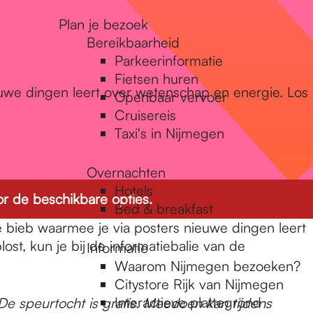
Plan je bezoek
Bereikbaarheid
Parkeerinformatie
Fietsen huren
euwe dingen leert over wetenschap en energie. Los
Openbaar vervoer
Cruisereis
Taxi's in Nijmegen
Overnachten
Hotels
r de beschikbare opties.
Bed & breakfast
e bieb waarmee je via posters nieuwe dingen leert
st, kun je bij de informatiebalie van de
Informatie
Waarom Nijmegen bezoeken?
Citystore Rijk van Nijmegen
Interactieve plattegrond
e speurtocht is gratis. Meedoen kan tijdens