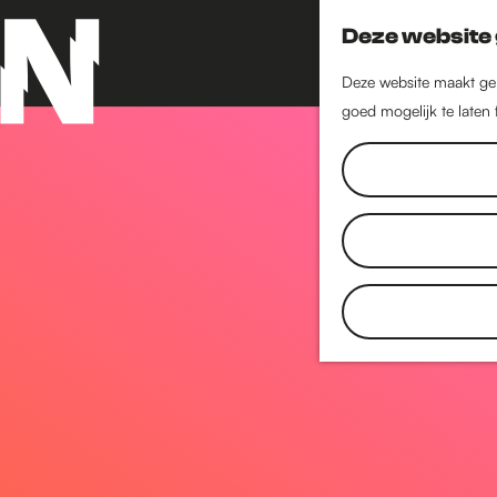
Deze website 
Deze website maakt geb
goed mogelijk te laten
G
a
n
a
a