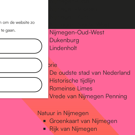
Nijmegen-Oost
Nijmegen-Midden
Z
K
Nijmegen-Zuid
o
a
M
jn om de website zo
Nijmegen-Nieuw-West
e
a
 te gaan.
e
Nijmegen-Oud-West
k
r
Dukenburg
n
e
t
Lindenholt
u
n
Historie
De oudste stad van Nederland
Historische tijdlijn
Romeinse Limes
Vrede van Nijmegen Penning
Natuur in Nijmegen
Groenkaart van Nijmegen
Rijk van Nijmegen