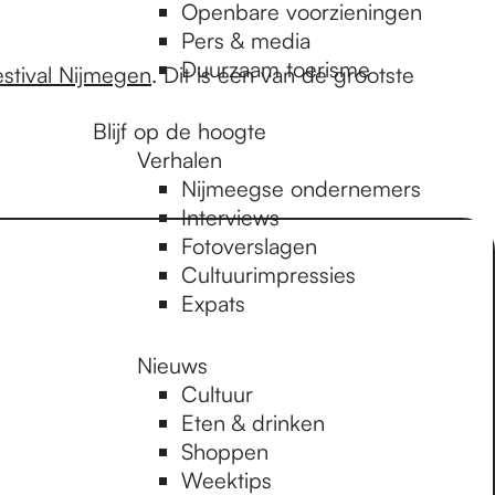
Openbare voorzieningen
Pers & media
Duurzaam toerisme
estival Nijmegen
. Dit is een van de grootste
Blijf op de hoogte
Verhalen
Nijmeegse ondernemers
Interviews
Fotoverslagen
Cultuurimpressies
Expats
Nieuws
Cultuur
Eten & drinken
Shoppen
Weektips