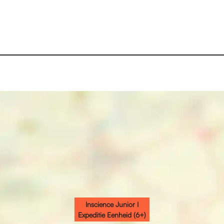
Inscience Junior I
Expeditie Eenheid (6+)