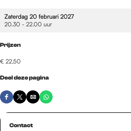
e
Zaterdag 20 februari 2027
p
20.30 - 22.00 uur
a
Prijzen
g
€ 22,50
Deel deze pagina
e
D
D
D
D
e
e
e
e
e
e
e
e
l
l
l
l
Contact
d
d
d
d