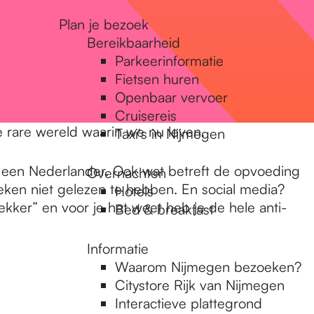
Plan je bezoek
Bereikbaarheid
Parkeerinformatie
Fietsen huren
Openbaar vervoer
Cruisereis
de rare wereld waarin we nu leven.
Taxi's in Nijmegen
 hij een Nederlander. Ook wat betreft de opvoeding
Overnachten
boeken niet gelezen te hebben. En social media?
Hotels
kker” en voor je het weet heb je de hele anti-
Bed & breakfast
Informatie
Waarom Nijmegen bezoeken?
Citystore Rijk van Nijmegen
Interactieve plattegrond