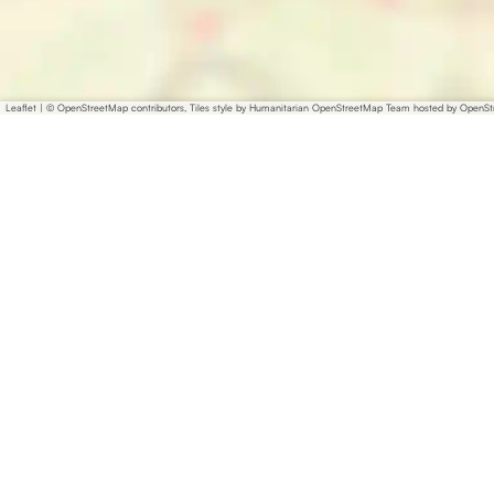
Leaflet
|
© OpenStreetMap contributors, Tiles style by Humanitarian OpenStreetMap Team hosted by OpenS