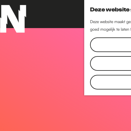
Deze website 
Deze website maakt geb
goed mogelijk te laten
G
a
n
a
a