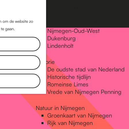
Nijmegen-Oost
Nijmegen-Midden
Z
K
Nijmegen-Zuid
o
a
M
jn om de website zo
Nijmegen-Nieuw-West
e
a
 te gaan.
e
Nijmegen-Oud-West
k
r
Dukenburg
n
e
t
Lindenholt
u
n
Historie
De oudste stad van Nederland
Historische tijdlijn
Romeinse Limes
Vrede van Nijmegen Penning
Natuur in Nijmegen
Groenkaart van Nijmegen
Rijk van Nijmegen