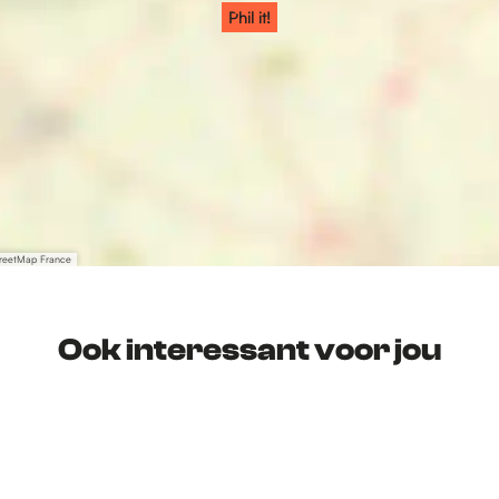
Phil it!
treetMap France
Ook interessant voor jou