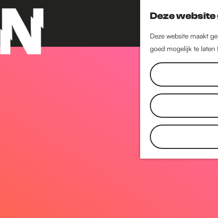
Deze website 
Deze website maakt geb
goed mogelijk te laten
G
a
n
a
a