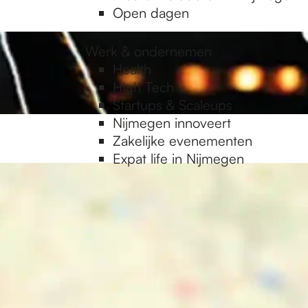
Open dagen
Werk & ondernemen
Health
High Tech
Startups & Scaleups
Nijmegen innoveert
Zakelijke evenementen
Expat life in Nijmegen