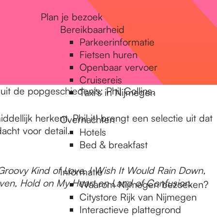
Plan je bezoek
Bereikbaarheid
Parkeerinformatie
Fietsen huren
Openbaar vervoer
Cruisereis
uit de popgeschiedenis: Phil Collins.
Taxi's in Nijmegen
ellijk herkent. Phil it! brengt een selectie uit dat
Overnachten
acht voor detail.
Hotels
Bed & breakfast
Groovy Kind of Love, I Wish It Would Rain Down,
Informatie
ven, Hold on My Heart en Land of Confusion.
Waarom Nijmegen bezoeken?
Citystore Rijk van Nijmegen
Interactieve plattegrond