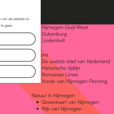
Nijmegen-Oost
Nijmegen-Midden
Z
K
Nijmegen-Zuid
o
a
M
jn om de website zo
Nijmegen-Nieuw-West
e
a
 te gaan.
e
Nijmegen-Oud-West
k
r
Dukenburg
n
e
t
Lindenholt
u
n
Historie
De oudste stad van Nederland
Historische tijdlijn
Romeinse Limes
Vrede van Nijmegen Penning
Natuur in Nijmegen
Groenkaart van Nijmegen
Rijk van Nijmegen