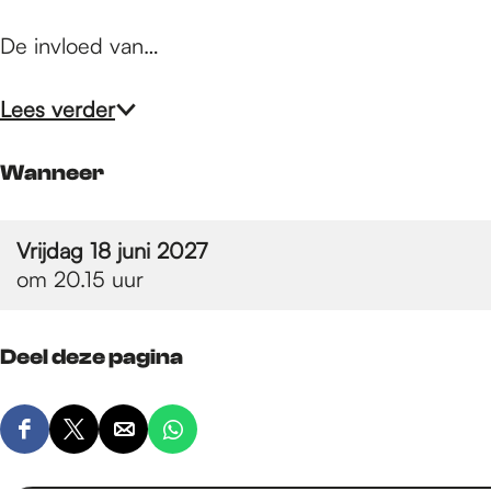
e
De invloed van…
p
Lees verder
a
Wanneer
g
Vrijdag 18 juni 2027
om 20.15 uur
e
Deel deze pagina
D
D
D
D
e
e
e
e