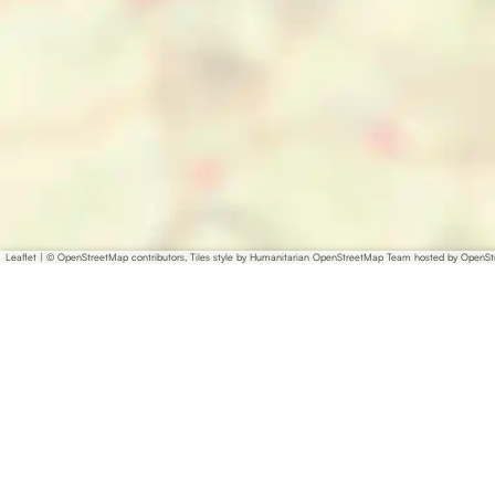
Leaflet
|
© OpenStreetMap contributors, Tiles style by Humanitarian OpenStreetMap Team hosted by OpenS