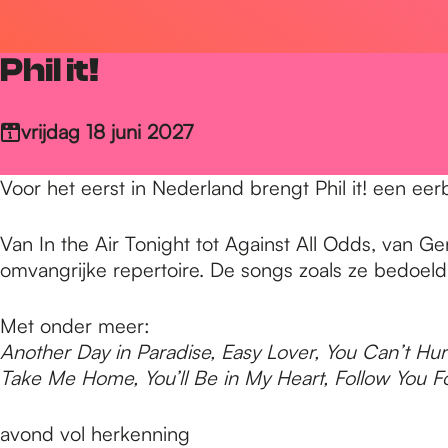
r
Phil it!
d
vrijdag 18 juni 2027
e
Voor het eerst in Nederland brengt Phil it! een eer
h
Van In the Air Tonight tot Against All Odds, van Gene
omvangrijke repertoire. De songs zoals ze bedoeld
o
Met onder meer:
Another Day in Paradise, Easy Lover, You Can’t Hu
m
Take Me Home, You’ll Be in My Heart, Follow You
avond vol herkenning