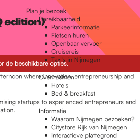
Plan je bezoek
Bereikbaarheid
edition)
Parkeerinformatie
Fietsen huren
Openbaar vervoer
Cruisereis
Taxi's in Nijmegen
r de beschikbare opties.
fternoon where innovation, entrepreneurship and
Overnachten
Hotels
Bed & breakfast
omising startups to experienced entrepreneurs and
ation.
Informatie
Waarom Nijmegen bezoeken?
Citystore Rijk van Nijmegen
Interactieve plattegrond