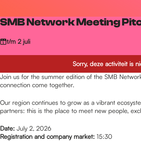
r
SMB Network Meeting Pitc
d
t/m 2 juli
e
Sorry, deze activiteit is
h
Join us for the summer edition of the SMB Network
connection come together.
o
Our region continues to grow as a vibrant ecosyste
partners: this is the place to meet new people, exc
m
Date:
July 2, 2026
Registration and company market:
15:30