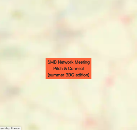
SMB Network Meeting
Pitch & Connect
(summer BBQ edition)
treetMap France