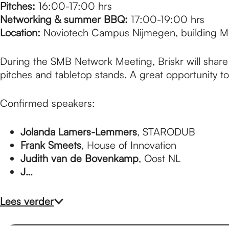
e
Pitches:
16:00-17:00 hrs
Networking & summer BBQ:
17:00-19:00 hrs
Location:
Noviotech Campus Nijmegen, building M
p
During the SMB Network Meeting, Briskr will share
a
pitches and tabletop stands. A great opportunity 
Confirmed speakers:
g
Jolanda Lamers-Lemmers
, STARODUB
e
Frank Smeets
, House of Innovation
Judith van de Bovenkamp
, Oost NL
J…
Lees verder