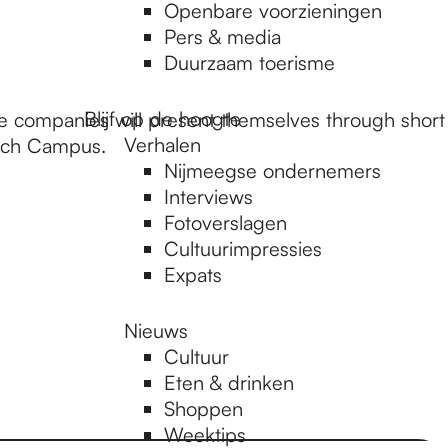
Openbare voorzieningen
Pers & media
Duurzaam toerisme
Blijf op de hoogte
e companies will present themselves through short
Verhalen
tech Campus.
Nijmeegse ondernemers
Interviews
Fotoverslagen
Cultuurimpressies
Expats
Nieuws
Cultuur
Eten & drinken
Shoppen
Weektips