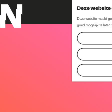
Deze website 
Deze website maakt geb
goed mogelijk te laten
G
a
n
a
a