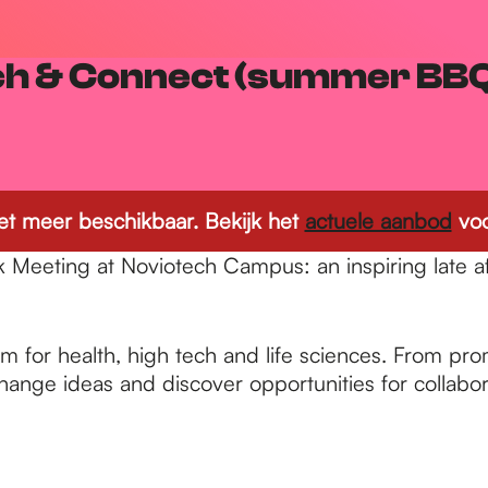
h & Connect (summer BBQ 
 niet meer beschikbaar. Bekijk het
actuele aanbod
voo
 Meeting at Noviotech Campus: an inspiring late a
m for health, high tech and life sciences. From pr
hange ideas and discover opportunities for collabor