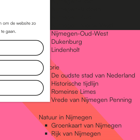
Nijmegen-Oost
Nijmegen-Midden
Z
K
Nijmegen-Zuid
o
a
M
jn om de website zo
Nijmegen-Nieuw-West
e
a
 te gaan.
e
Nijmegen-Oud-West
k
r
Dukenburg
n
e
t
Lindenholt
u
n
Historie
De oudste stad van Nederland
Historische tijdlijn
Romeinse Limes
Vrede van Nijmegen Penning
Natuur in Nijmegen
Groenkaart van Nijmegen
Rijk van Nijmegen