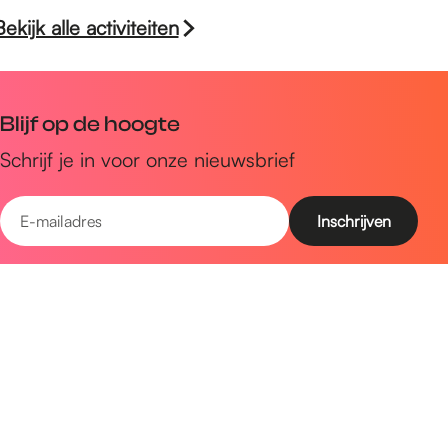
Bekijk alle activiteiten
Blijf op de hoogte
Schrijf je in voor onze nieuwsbrief
E
-
m
Snel naar
a
Uitagenda
i
Ontdek
l
a
Zien & doen
d
Plan je bezoek