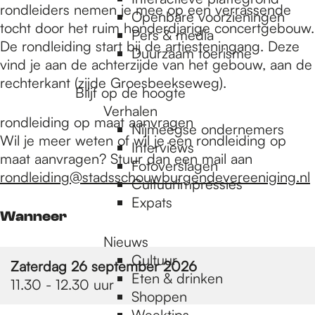
e
rondleiders nemen je mee op een verrassende
Openbare voorzieningen
tocht door het ruim honderdjarige concertgebouw.
Pers & media
De rondleiding start bij de artiesteningang. Deze
p
Duurzaam toerisme
vind je aan de achterzijde van het gebouw, aan de
rechterkant (zijde Groesbeekseweg).
Blijf op de hoogte
a
Verhalen
rondleiding op maat aanvragen
Nijmeegse ondernemers
Wil je meer weten of wil je een rondleiding op
g
Interviews
maat aanvragen? Stuur dan een mail aan
Fotoverslagen
rondleiding@stadsschouwburgendevereeniging.nl
Cultuurimpressies
e
Expats
Wanneer
Nieuws
Cultuur
Zaterdag 26 september 2026
Eten & drinken
11.30 - 12.30 uur
Shoppen
Weektips