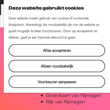
Nijmegen-Zuid
Deze website gebruikt cookies
Nijmegen-Nieuw-West
Z
K
Nijmegen-Oud-West
o
a
M
Deze website maakt gebruik van cookies (Functioneel,
Dukenburg
e
a
Analytisch, Marketing) die noodzakelijk zijn om de website zo
e
Lindenholt
G
k
r
goed mogelijk te laten functioneren. Door op accepteren te
n
e
t
klikken, geef je aan hiermee akkoord te gaan.
u
Historie
n
a
De oudste stad van
Alles accepteren
Nederland
Historische tijdlijn
n
Alleen noodzakelijk
Romeinse Limes
Vrede van Nijmegen Penning
a
Voorkeuren aanpassen
Natuur in Nijmegen
Groenkaart van Nijmegen
a
Rijk van Nijmegen