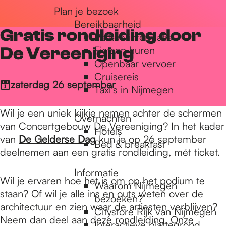
Plan je bezoek
r
Bereikbaarheid
Gratis rondleiding door
Parkeerinformatie
d
De Vereeniging
Fietsen huren
Openbaar vervoer
Cruisereis
e
zaterdag 26 september
Taxi's in Nijmegen
Wil je een uniek kijkje nemen achter de schermen
Overnachten
h
van Concertgebouw De Vereeniging? In het kader
Hotels
van
De Gelderse Dag
kun je op 26 september
Bed & breakfast
deelnemen aan een gratis rondleiding, mét ticket.
o
Informatie
Wil je ervaren hoe het is om op het podium te
Waarom Nijmegen
m
staan? Of wil je alle ins en outs weten over de
bezoeken?
architectuur en zien waar de artiesten verblijven?
Citystore Rijk van Nijmegen
Neem dan deel aan deze rondleiding. Onze
Interactieve plattegrond