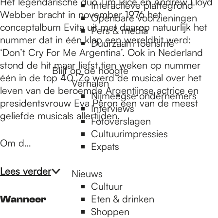
e
Het legendarische duo Tim Rice en Andrew Lloyd
Openbare voorzieningen
Webber bracht in november 1976 het
Pers & media
conceptalbum Evita uit met daarop natuurlijk het
p
Duurzaam toerisme
nummer dat in één klap een wereldhit werd:
‘Don’t Cry For Me Argentina’. Ook in Nederland
Blijf op de hoogte
stond de hit maar liefst tien weken op nummer
a
Verhalen
één in de top 40. Zo werd de musical over het
Nijmeegse ondernemers
leven van de beroemde Argentijnse actrice en
g
Interviews
presidentsvrouw Eva Péron een van de meest
Fotoverslagen
geliefde musicals allertijden.
Cultuurimpressies
e
Expats
Om d…
Nieuws
Lees verder
Cultuur
Eten & drinken
Wanneer
Shoppen
Weektips