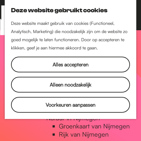
Nijmegen-Zuid
Deze website gebruikt cookies
Nijmegen-Nieuw-West
Z
K
Nijmegen-Oud-West
o
a
M
Deze website maakt gebruik van cookies (Functioneel,
Dukenburg
e
a
Analytisch, Marketing) die noodzakelijk zijn om de website zo
e
Lindenholt
G
k
r
goed mogelijk te laten functioneren. Door op accepteren te
n
e
t
klikken, geef je aan hiermee akkoord te gaan.
u
Historie
n
a
De oudste stad van
Alles accepteren
Nederland
Historische tijdlijn
n
Alleen noodzakelijk
Romeinse Limes
Vrede van Nijmegen Penning
a
Voorkeuren aanpassen
Natuur in Nijmegen
Groenkaart van Nijmegen
a
Rijk van Nijmegen