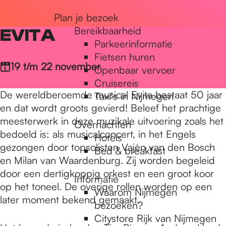
Plan je bezoek
r
Bereikbaarheid
EVITA
Parkeerinformatie
d
Fietsen huren
Openbaar vervoer
19 t/m 22 november
Cruisereis
e
Taxi's in Nijmegen
De wereldberoemde musical Evita bestaat 50 jaar
en dat wordt groots gevierd! Beleef het prachtige
Overnachten
h
meesterwerk in deze muzikale uitvoering zoals het
Hotels
bedoeld is: als musicalconcert, in het Engels
Bed & breakfast
gezongen door topsolisten Vajèn van den Bosch
o
en Milan van Waardenburg. Zij worden begeleid
Informatie
door een dertigkoppig orkest en een groot koor
Waarom Nijmegen
op het toneel. De overige rollen worden op een
m
bezoeken?
later moment bekend gemaakt.
Citystore Rijk van Nijmegen
Interactieve plattegrond