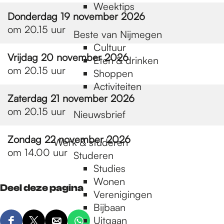
Donderdag 19 november 2026
Beste van Nijmegen
om 20.15 uur
Cultuur
Eten & drinken
Vrijdag 20 november 2026
Shoppen
om 20.15 uur
Activiteiten
Zaterdag 21 november 2026
Nieuwsbrief
om 20.15 uur
Werk & studeren
Zondag 22 november 2026
Studeren
om 14.00 uur
Studies
Wonen
Verenigingen
Deel deze pagina
Bijbaan
Uitgaan