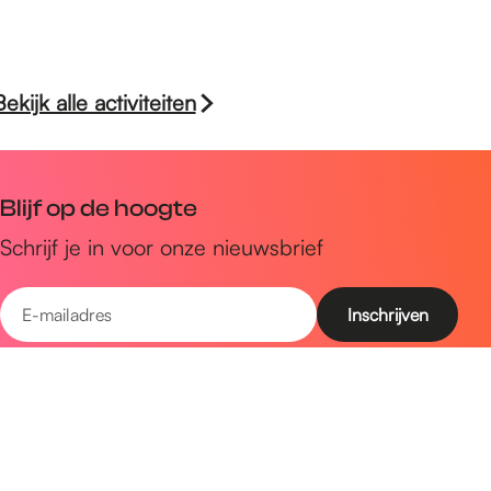
Bekijk alle activiteiten
Blijf op de hoogte
Schrijf je in voor onze nieuwsbrief
E
-
m
Snel naar
a
Uitagenda
i
Ontdek
l