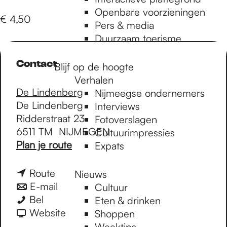
e
Openbare voorzieningen
€ 4,50
Pers & media
p
Duurzaam toerisme
Contact
Blijf op de hoogte
a
Verhalen
De Lindenberg
Nijmeegse ondernemers
De Lindenberg
g
Interviews
Ridderstraat 23
Fotoverslagen
6511 TM
NIJMEGEN
Cultuurimpressies
e
n
Plan je route
Expats
a
a
n
Route
Nieuws
r
a
n
E-mail
Cultuur
P
P
a
a
Bel
Eten & drinken
r
r
r
a
v
Website
Shoppen
o
o
P
r
a
Weektips