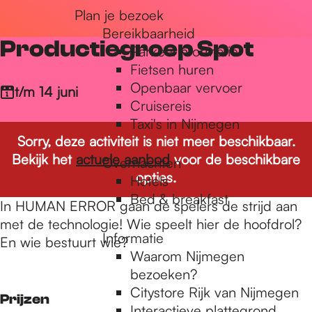
Plan je bezoek
r
Bereikbaarheid
Productiegroep Spot
Parkeerinformatie
d
Fietsen huren
Openbaar vervoer
t/m 14 juni
Cruisereis
e
Taxi's in Nijmegen
Sorry, deze activiteit is niet meer beschikbaar.
Bekijk het
actuele aanbod
voor de beschikbare
Overnachten
h
opties.
Hotels
Bed & breakfast
In HUMAN ERROR gaan de spelers de strijd aan
o
met de technologie! Wie speelt hier de hoofdrol?
Informatie
En wie bestuurt wie?
Waarom Nijmegen
m
bezoeken?
Citystore Rijk van Nijmegen
Prijzen
Interactieve plattegrond