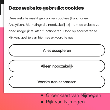
Nijmegen-Zuid
Deze website gebruikt cookies
Nijmegen-Nieuw-West
Z
K
Nijmegen-Oud-West
o
a
M
Deze website maakt gebruik van cookies (Functioneel,
Dukenburg
e
a
Analytisch, Marketing) die noodzakelijk zijn om de website zo
e
Lindenholt
G
k
r
goed mogelijk te laten functioneren. Door op accepteren te
n
e
t
klikken, geef je aan hiermee akkoord te gaan.
u
Historie
n
a
De oudste stad van
Alles accepteren
Nederland
Historische tijdlijn
n
Alleen noodzakelijk
Romeinse Limes
Vrede van Nijmegen Penning
a
Voorkeuren aanpassen
Natuur in Nijmegen
Groenkaart van Nijmegen
a
Rijk van Nijmegen