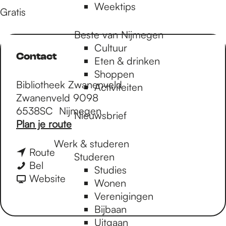
Weektips
Gratis
Beste van Nijmegen
Cultuur
Contact
Eten & drinken
Shoppen
Bibliotheek Zwanenveld
Activiteiten
Zwanenveld 9098
6538SC
Nijmegen
Nieuwsbrief
n
Plan je route
a
Werk & studeren
a
n
Route
Studeren
r
Z
a
Bel
Studies
Z
o
a
v
Website
Wonen
o
m
r
a
Verenigingen
m
e
Z
n
Bijbaan
e
r
o
Z
Uitgaan