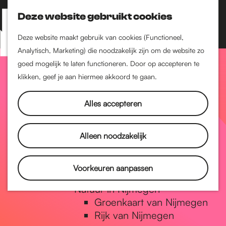
Nijmegen-Zuid
Nijmegen-Nieuw-West
Deze website gebruikt cookies
Z
K
Nijmegen-Oud-West
o
a
M
Deze website maakt gebruik van cookies (Functioneel,
Dukenburg
e
a
Analytisch, Marketing) die noodzakelijk zijn om de website zo
e
Lindenholt
G
k
r
goed mogelijk te laten functioneren. Door op accepteren te
n
e
t
klikken, geef je aan hiermee akkoord te gaan.
Historie
u
n
De oudste stad van
a
Alles accepteren
Nederland
Historische tijdlijn
n
Romeinse Limes
Alleen noodzakelijk
Vrede van Nijmegen
Penning
a
Voorkeuren aanpassen
Natuur in Nijmegen
Groenkaart van Nijmegen
a
Rijk van Nijmegen