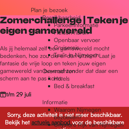
r
Plan je bezoek
Bereikbaarheid
Zomerchallenge | Teken je
Parkeerinformatie
d
eigen gamewereld
Fietsen huren
Openbaar vervoer
Cruisereis
e
Als jij helemaal zelf een gamewereld mocht
Taxi's in Nijmegen
bedenken, hoe zou die er dan uitzien? Laat je
fantasie de vrije loop en teken jouw eigen
h
gamewereld van bovenaf zonder dat daar een
Overnachten
scherm aan te pas komt.
Hotels
Bed & breakfast
o
t/m 29 juli
Informatie
m
Waarom Nijmegen
Sorry, deze activiteit is niet meer beschikbaar.
bezoeken?
Bekijk het
actuele aanbod
voor de beschikbare
Citystore Rijk van Nijmegen