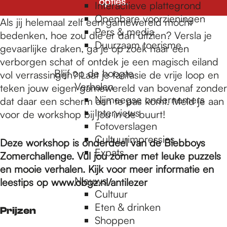
e
opties.
Interactieve plattegrond
Openbare voorzieningen
Als jij helemaal zelf een gamewereld mocht
Pers & media
p
bedenken, hoe zou die er dan uitzien? Versla je
Duurzaam toerisme
gevaarlijke draken, ga je op zoek naar een
verborgen schat of ontdek je een magisch eiland
a
Blijf op de hoogte
vol verrassingen? Laat je fantasie de vrije loop en
Verhalen
teken jouw eigen gamewereld van bovenaf zonder
Nijmeegse ondernemers
dat daar een scherm aan te pas komt. Meld je aan
g
Interviews
voor de workshop bij jou in de buurt!
Fotoverslagen
Cultuurimpressies
e
Deze workshop is onderdeel van de Biebboys
Expats
Zomerchallenge. Vul jou zomer met leuke puzzels
en mooie verhalen. Kijk voor meer informatie en
Nieuws
leestips op www.obgz.nl/antilezer
Cultuur
Eten & drinken
Prijzen
Shoppen