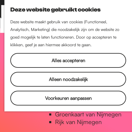
Nijmegen-Zuid
Deze website gebruikt cookies
Nijmegen-Nieuw-West
Z
K
Nijmegen-Oud-West
o
a
M
Deze website maakt gebruik van cookies (Functioneel,
Dukenburg
e
a
Analytisch, Marketing) die noodzakelijk zijn om de website zo
e
Lindenholt
G
k
r
goed mogelijk te laten functioneren. Door op accepteren te
n
e
t
klikken, geef je aan hiermee akkoord te gaan.
u
Historie
n
a
De oudste stad van
Alles accepteren
Nederland
Historische tijdlijn
n
Alleen noodzakelijk
Romeinse Limes
Vrede van Nijmegen Penning
a
Voorkeuren aanpassen
Natuur in Nijmegen
Groenkaart van Nijmegen
a
Rijk van Nijmegen