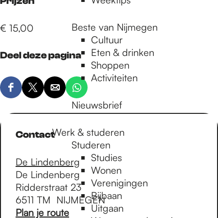
Prijzen
Beste van Nijmegen
€ 15,00
Cultuur
Eten & drinken
Deel deze pagina
Shoppen
Activiteiten
D
D
D
D
Nieuwsbrief
e
e
e
e
e
e
e
e
l
l
l
l
Werk & studeren
Contact
d
d
d
d
Studeren
e
e
e
e
Studies
De Lindenberg
z
z
z
z
Wonen
De Lindenberg
e
e
e
e
Verenigingen
Ridderstraat 23
p
p
p
p
Bijbaan
6511 TM
NIJMEGEN
a
a
a
a
Uitgaan
n
Plan je route