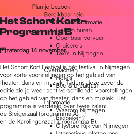
Plan je bezoek
r
Bereikbaarheid
Het Schort Kort -
Parkeerinformatie
d
Programma B
Fietsen huren
Openbaar vervoer
Cruisereis
e
zaterdag 14 november
Taxi's in Nijmegen
Het Schort Kort Festival is hét festival in Nijmegen
Overnachten
h
voor korte voorstellingen op het gebied van
Hotels
theater, dans en muziek. Tijdens deze zevende
Bed & breakfast
editie zie je weer acht verschillende voorstellingen
o
op het gebied van theater, dans en muziek. Het
Informatie
programma is verdeeld over twee zalen:
Waarom Nijmegen
m
de Steigerzaal (programma A)
bezoeken?
en de Karolingenzaal (programma B).
Citystore Rijk van Nijmegen
Interactieve plattegrond