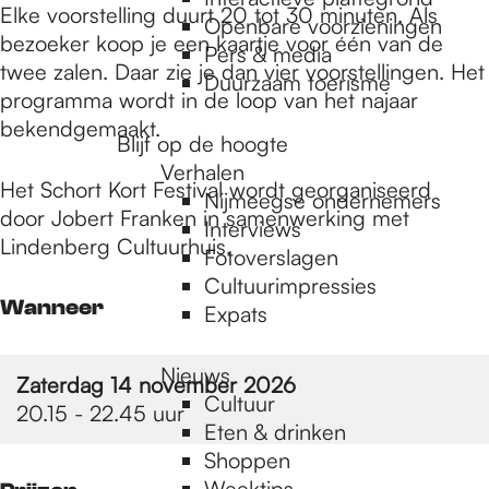
e
Elke voorstelling duurt 20 tot 30 minuten. Als
Openbare voorzieningen
bezoeker koop je een kaartje voor één van de
Pers & media
twee zalen. Daar zie je dan vier voorstellingen. Het
p
Duurzaam toerisme
programma wordt in de loop van het najaar
bekendgemaakt.
Blijf op de hoogte
a
Verhalen
Het Schort Kort Festival wordt georganiseerd
Nijmeegse ondernemers
door Jobert Franken in samenwerking met
g
Interviews
Lindenberg Cultuurhuis.
Fotoverslagen
Cultuurimpressies
e
Wanneer
Expats
Nieuws
Zaterdag 14 november 2026
Cultuur
20.15 - 22.45 uur
Eten & drinken
Shoppen
Weektips