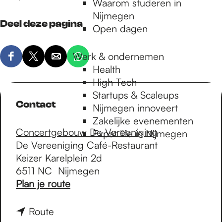
Waarom studeren in
Nijmegen
Deel deze pagina
Open dagen
Werk & ondernemen
D
D
D
D
Health
e
e
e
e
High Tech
e
e
e
e
Startups & Scaleups
l
l
l
l
Contact
Nijmegen innoveert
d
d
d
d
Zakelijke evenementen
e
e
e
e
Concertgebouw De Vereeniging
Expat life in Nijmegen
z
z
z
z
De Vereeniging Café-Restaurant
e
e
e
e
Keizer Karelplein 2d
p
p
p
p
6511 NC
Nijmegen
a
a
a
a
n
Plan je route
g
g
g
g
a
i
i
i
i
a
n
Route
n
n
n
n
r