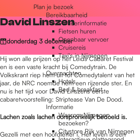
Plan je bezoek
r
Bereikbaarheid
David Linszen
Parkeerinformatie
d
Fietsen huren
Openbaar vervoer
donderdag 3 december
Cruisereis
e
Taxi's in Nijmegen
Hij won alle prijzen op het Leids Cabaret Festival
en is een vaste kracht bij Comedytrain. De
Overnachten
h
Volkskrant riep hem uit tot Comedytalent van het
Hotels
jaar, de NRC noemde hem een rijzende ster. En
Bed & breakfast
nu is het tijd voor David Linszens eerste
o
cabaretvoorstelling: Striptease Van De Dood.
Informatie
Waarom Nijmegen
Lachen zoals lachen oorspronkelijk bedoeld is.
m
bezoeken?
Citystore Rijk van Nijmegen
Gezelli met een hoofdletter i. Het leven is een
Interactieve plattegrond