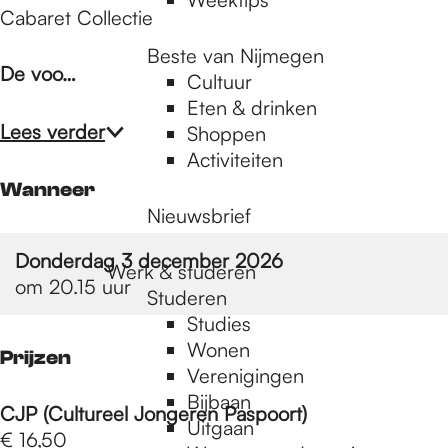
Cabaret Collectie
Beste van Nijmegen
De voo…
Cultuur
Eten & drinken
Lees verder
Shoppen
Activiteiten
Wanneer
Nieuwsbrief
Donderdag 3 december 2026
Werk & studeren
om 20.15 uur
Studeren
Studies
Wonen
Prijzen
Verenigingen
Bijbaan
CJP (Cultureel Jongeren Paspoort)
Uitgaan
€ 16,50