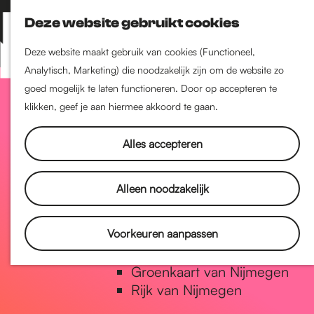
Nijmegen-Zuid
Deze website gebruikt cookies
Nijmegen-Nieuw-West
Z
K
Nijmegen-Oud-West
o
a
M
Deze website maakt gebruik van cookies (Functioneel,
Dukenburg
e
a
Analytisch, Marketing) die noodzakelijk zijn om de website zo
e
Lindenholt
G
k
r
goed mogelijk te laten functioneren. Door op accepteren te
n
e
t
klikken, geef je aan hiermee akkoord te gaan.
u
Historie
n
a
De oudste stad van
Alles accepteren
Nederland
Historische tijdlijn
n
Alleen noodzakelijk
Romeinse Limes
Vrede van Nijmegen Penning
a
Voorkeuren aanpassen
Natuur in Nijmegen
Groenkaart van Nijmegen
a
Rijk van Nijmegen