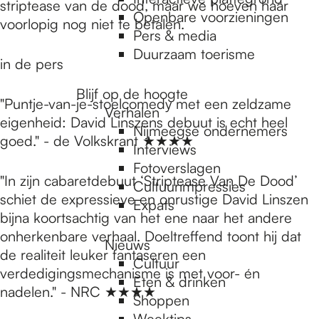
e
striptease van de dood, maar we hoeven haar
Openbare voorzieningen
voorlopig nog niet te betalen.
Pers & media
p
Duurzaam toerisme
in de pers
Blijf op de hoogte
a
"Puntje-van-je-stoelcomedy met een zeldzame
Verhalen
eigenheid: David Linszens debuut is echt heel
Nijmeegse ondernemers
goed." - de Volkskrant ★★★★
g
Interviews
Fotoverslagen
"In zijn cabaretdebuut ‘Striptease Van De Dood’
Cultuurimpressies
e
schiet de expressieve en onrustige David Linszen
Expats
bijna koortsachtig van het ene naar het andere
onherkenbare verhaal. Doeltreffend toont hij dat
Nieuws
de realiteit leuker fantaseren een
Cultuur
verdedigingsmechanisme is met voor- én
Eten & drinken
nadelen." - NRC ★★★★
Shoppen
Weektips