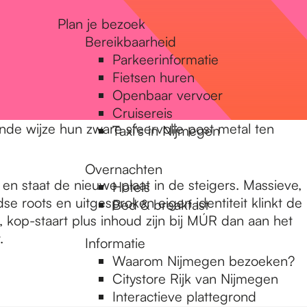
Plan je bezoek
Bereikbaarheid
Parkeerinformatie
Fietsen huren
Openbaar vervoer
Cruisereis
de wijze hun zware sfeervolle post metal ten
Taxi's in Nijmegen
Overnachten
n en staat de nieuwe plaat in de steigers. Massieve,
Hotels
e roots en uitgesproken eigen identiteit klinkt de
Bed & breakfast
kop-staart plus inhoud zijn bij MÚR dan aan het
.
Informatie
Waarom Nijmegen bezoeken?
Citystore Rijk van Nijmegen
Interactieve plattegrond