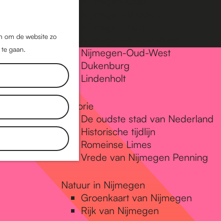
Nijmegen-Oost
Nijmegen-Midden
Z
K
Nijmegen-Zuid
o
a
M
jn om de website zo
Nijmegen-Nieuw-West
e
a
 te gaan.
e
Nijmegen-Oud-West
k
r
Dukenburg
n
e
t
Lindenholt
u
n
Historie
De oudste stad van Nederland
Historische tijdlijn
Romeinse Limes
Vrede van Nijmegen Penning
Natuur in Nijmegen
Groenkaart van Nijmegen
Rijk van Nijmegen