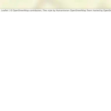
Leaflet
|
© OpenStreetMap contributors, Tiles style by Humanitarian OpenStreetMap Team hosted by OpenS