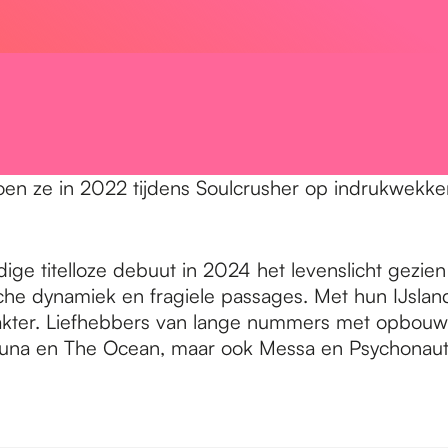
n ze in 2022 tijdens Soulcrusher op indrukwekken
ldige titelloze debuut in 2024 het levenslicht gezie
che dynamiek en fragiele passages. Met hun IJslands
akter. Liefhebbers van lange nummers met opbouw, 
of Luna en The Ocean, maar ook Messa en Psychonaut