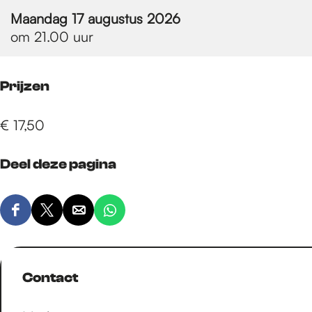
e
Maandag 17 augustus 2026
om 21.00 uur
p
Prijzen
a
€ 17,50
g
Deel deze pagina
e
D
D
D
D
e
e
e
e
e
e
e
e
l
l
l
l
Contact
d
d
d
d
e
e
e
e