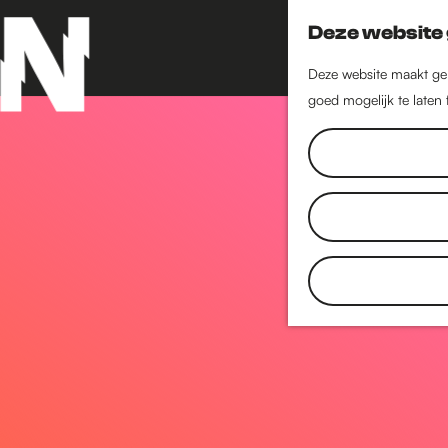
Deze website 
Deze website maakt geb
goed mogelijk te laten
G
a
n
a
a