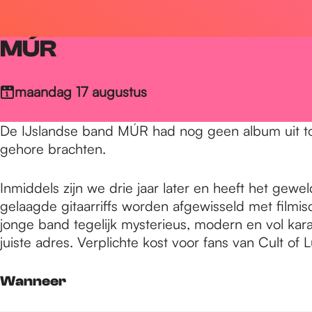
r
MÚR
d
maandag 17 augustus
e
De IJslandse band MÚR had nog geen album uit toe
gehore brachten.
h
Inmiddels zijn we drie jaar later en heeft het gewe
gelaagde gitaarriffs worden afgewisseld met filmis
o
jonge band tegelijk mysterieus, modern en vol kar
juiste adres. Verplichte kost voor fans van Cult 
m
Wanneer