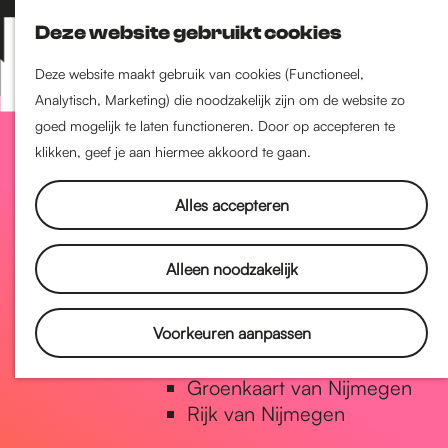
Nijmegen-Zuid
Deze website gebruikt cookies
Nijmegen-Nieuw-West
Z
K
Nijmegen-Oud-West
o
a
M
Deze website maakt gebruik van cookies (Functioneel,
Dukenburg
e
a
Analytisch, Marketing) die noodzakelijk zijn om de website zo
e
Lindenholt
G
k
r
goed mogelijk te laten functioneren. Door op accepteren te
n
e
t
klikken, geef je aan hiermee akkoord te gaan.
u
Historie
n
a
De oudste stad van
Alles accepteren
Nederland
Historische tijdlijn
n
Alleen noodzakelijk
Romeinse Limes
Vrede van Nijmegen Penning
a
Voorkeuren aanpassen
Natuur in Nijmegen
Groenkaart van Nijmegen
a
Rijk van Nijmegen