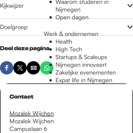
Waarom studeren in
Kijkwijzer
Nijmegen
Open dagen
Doelgroep
Werk & ondernemen
Health
Deel deze pagina
High Tech
Startups & Scaleups
Nijmegen innoveert
D
D
D
D
Zakelijke evenementen
e
e
e
e
Expat life in Nijmegen
e
e
e
e
l
l
l
l
Contact
d
d
d
d
e
e
e
e
Mozaïek Wijchen
z
z
z
z
Mozaïek Wijchen
e
e
e
e
Campuslaan 6
p
p
p
p