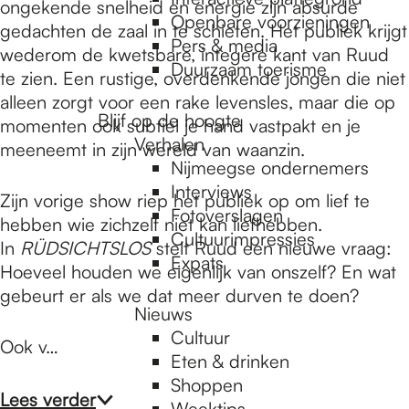
e
ongekende snelheid en energie zijn absurde
Openbare voorzieningen
gedachten de zaal in te schieten. Het publiek krijgt
Pers & media
wederom de kwetsbare, integere kant van Ruud
p
Duurzaam toerisme
te zien. Een rustige, overdenkende jongen die niet
alleen zorgt voor een rake levensles, maar die op
Blijf op de hoogte
momenten ook subtiel je hand vastpakt en je
a
Verhalen
meeneemt in zijn wereld van waanzin.
Nijmeegse ondernemers
g
Interviews
Zijn vorige show riep het publiek op om lief te
Fotoverslagen
hebben wie zichzelf niet kan liefhebben.
Cultuurimpressies
In
RÜDSICHTSLOS
stelt Ruud een nieuwe vraag:
e
Expats
Hoeveel houden we eigenlijk van onszelf? En wat
gebeurt er als we dat meer durven te doen?
Nieuws
Cultuur
Ook v…
Eten & drinken
Shoppen
Lees verder
Weektips