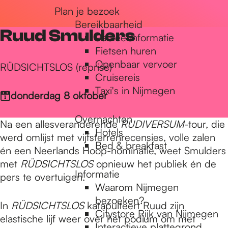
Plan je bezoek
r
Bereikbaarheid
Ruud Smulders
Parkeerinformatie
d
Fietsen huren
Openbaar vervoer
RÜDSICHTSLOS (reprise)
Cruisereis
e
Taxi's in Nijmegen
donderdag 8 oktober
Overnachten
h
Na een allesveranderende
RUDIVERSUM
-tour, die
Hotels
werd omlijst met vijfsterrenrecensies, volle zalen
Bed & breakfast
én een Neerlands Hoop-nominatie, weet Smulders
o
met
RÜDSICHTSLOS
opnieuw het publiek én de
Informatie
pers te overtuigen.
Waarom Nijmegen
m
bezoeken?
In
RÜDSICHTSLOS
katapulteert Ruud zijn
Citystore Rijk van Nijmegen
elastische lijf weer over het podium om met
Interactieve plattegrond