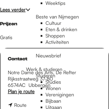
Weektips
Lees verder
Beste van Nijmegen
Cultuur
Prijzen
Eten & drinken
Shoppen
Gratis
Activiteiten
Nieuwsbrief
Contact
Werk & studeren
Notre Dame des Arts, De Refter
Studeren
Rijksstraatweg 37-80
Studies
6574AC
Ubbergen
Wonen
n
Plan je route
Verenigingen
a
Bijbaan
a
n
Route
Uitgaan