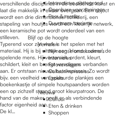
e
Interactieve plattegrond
verschillende disciplines in de beeldende kunst en
Openbare voorzieningen
laat die makkelijk in elkaar overgaan. Een object
Pers & media
wordt een drie dimensioneel schilderij, een
p
Duurzaam toerisme
stapeling van houtjes wordt een kleurrijk netwerk,
een keramische pot wordt onderdeel van een
a
stilleven.
Blijf op de hoogte
Typerend voor zijn werk is het spelen met het
Verhalen
materiaal. Hij is bij uitstek een ’Homo Ludens’, de
Nijmeegse ondernemers
g
spelende mens. Hij verzamelt, ordent, kleurt,
Interviews
schildert, kleit en brengt vervolgens verbanden
Fotoverslagen
aan. Er ontstaan nieuwe betekenissen. Zo wordt
Cultuurimpressies
e
bijv. een veelheid van gekleurde plankjes een
Expats
boekenkastje of simpele houtspaanders worden
een op zichzelf staand groot kleurpatroon. De
Nieuws
hand van de maker geeft er als verbindende
Cultuur
factor eigenheid aan.
Eten & drinken
De kl…
Shoppen