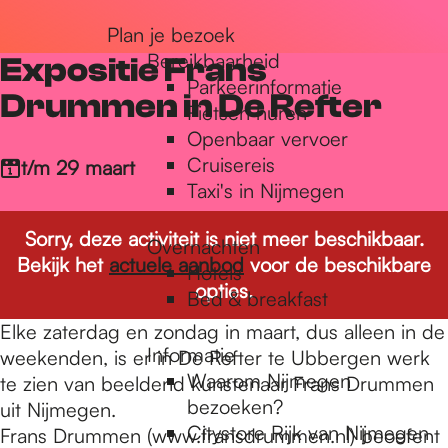
r
Plan je bezoek
Bereikbaarheid
Expositie Frans
Parkeerinformatie
d
Drummen in De Refter
Fietsen huren
Openbaar vervoer
Cruisereis
e
t/m 29 maart
Taxi's in Nijmegen
h
Sorry, deze activiteit is niet meer beschikbaar.
Overnachten
Bekijk het
actuele aanbod
voor de beschikbare
Hotels
opties.
Bed & breakfast
o
Elke zaterdag en zondag in maart, dus alleen in de
Informatie
weekenden, is er in De Refter te Ubbergen werk
m
Waarom Nijmegen
te zien van beeldend kunstenaar Frans Drummen
bezoeken?
uit Nijmegen.
Citystore Rijk van Nijmegen
Frans Drummen (www.fransdrummen.nl) beoefent