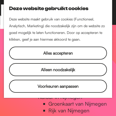
Nijmegen-Zuid
Nijmegen-Nieuw-West
Deze website gebruikt cookies
Z
K
Nijmegen-Oud-West
o
a
M
Deze website maakt gebruik van cookies (Functioneel,
Dukenburg
e
a
Analytisch, Marketing) die noodzakelijk zijn om de website zo
e
Lindenholt
G
k
r
goed mogelijk te laten functioneren. Door op accepteren te
n
e
t
klikken, geef je aan hiermee akkoord te gaan.
Historie
u
n
De oudste stad van
a
Alles accepteren
Nederland
Historische tijdlijn
n
Romeinse Limes
Alleen noodzakelijk
Vrede van Nijmegen
Penning
a
Voorkeuren aanpassen
Natuur in Nijmegen
Groenkaart van Nijmegen
a
Rijk van Nijmegen