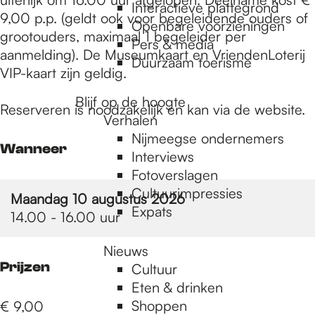
e
Interactieve plattegrond
9,00 p.p. (geldt ook voor begeleidende ouders of
Openbare voorzieningen
grootouders, maximaal 1 begeleider per
Pers & media
p
aanmelding). De Museumkaart en VriendenLoterij
Duurzaam toerisme
VIP-kaart zijn geldig.
a
Blijf op de hoogte
Reserveren is noodzakelijk en kan via de website.
Verhalen
Nijmeegse ondernemers
g
Wanneer
Interviews
Fotoverslagen
Cultuurimpressies
e
Maandag 10 augustus 2026
Expats
14.00 - 16.00 uur
Nieuws
Prijzen
Cultuur
Eten & drinken
Shoppen
€ 9,00