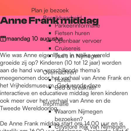
r
Plan je bezoek
Bereikbaarheid
Anne Frank middag
Parkeerinformatie
d
Fietsen huren
maandag 10 augustus
Openbaar vervoer
Cruisereis
e
Wie was Anne eigenlijk en in welke wereld
Taxi's in Nijmegen
groeide zij op? Kinderen (10 tot 12 jaar) worden
h
aan de hand van verschillende thema’s
Overnachten
meegenomen door het verhaal van Anne Frank en
Hotels
het Vrijheidsmuseum. Gedurende deze
Bed & breakfast
o
interactieve en educatieve middag leren kinderen
ook meer over het verhaal van Anne en de
Informatie
Tweede Wereldoorlog.
m
Waarom Nijmegen
bezoeken?
De Anne Frank middag start om 14.00 uur en is
Citystore Rijk van Nijmegen
uiterlijk om 16.00 uur afgelopen. Deelname kost €