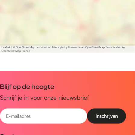
g
Leaflet
|
© OpenStreetMap contributors, Tiles style by Humanitarian OpenStreetMap Team hosted by
OpenStreetMap France
Blijf op de hoogte
Schrijf je in voor onze nieuwsbrief
E
-
m