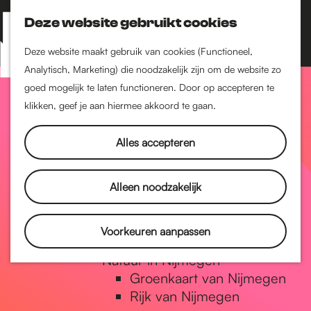
Nijmegen-Zuid
Nijmegen-Nieuw-West
Deze website gebruikt cookies
Z
K
Nijmegen-Oud-West
o
a
M
Deze website maakt gebruik van cookies (Functioneel,
Dukenburg
e
a
Analytisch, Marketing) die noodzakelijk zijn om de website zo
e
Lindenholt
G
k
r
goed mogelijk te laten functioneren. Door op accepteren te
n
e
t
klikken, geef je aan hiermee akkoord te gaan.
Historie
u
n
De oudste stad van
a
Alles accepteren
Nederland
Historische tijdlijn
n
Romeinse Limes
Alleen noodzakelijk
Vrede van Nijmegen
Penning
a
Voorkeuren aanpassen
Natuur in Nijmegen
Groenkaart van Nijmegen
a
Rijk van Nijmegen