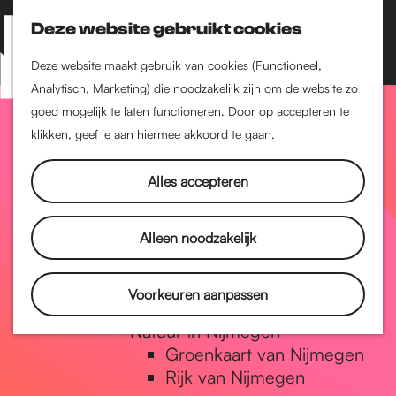
Nijmegen-Zuid
Nijmegen-Nieuw-West
Deze website gebruikt cookies
Z
K
Nijmegen-Oud-West
o
a
M
Deze website maakt gebruik van cookies (Functioneel,
Dukenburg
e
a
Analytisch, Marketing) die noodzakelijk zijn om de website zo
e
Lindenholt
G
k
r
goed mogelijk te laten functioneren. Door op accepteren te
n
e
t
klikken, geef je aan hiermee akkoord te gaan.
Historie
u
n
De oudste stad van
a
Alles accepteren
Nederland
Historische tijdlijn
n
Romeinse Limes
Alleen noodzakelijk
Vrede van Nijmegen
Penning
a
Voorkeuren aanpassen
Natuur in Nijmegen
Groenkaart van Nijmegen
a
Rijk van Nijmegen