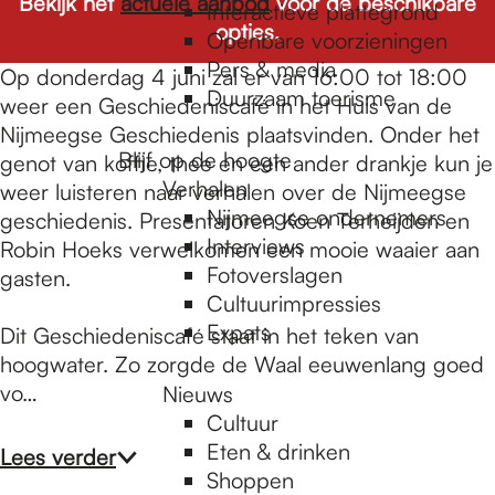
e
Bekijk het
actuele aanbod
voor de beschikbare
Interactieve plattegrond
opties.
Openbare voorzieningen
Pers & media
p
Op donderdag 4 juni zal er van 16:00 tot 18:00
Duurzaam toerisme
weer een Geschiedeniscafé in het Huis van de
Nijmeegse Geschiedenis plaatsvinden. Onder het
a
Blijf op de hoogte
genot van koffie, thee en een ander drankje kun je
Verhalen
weer luisteren naar verhalen over de Nijmeegse
Nijmeegse ondernemers
geschiedenis. Presentatoren Koen Terheijden en
g
Interviews
Robin Hoeks verwelkomen een mooie waaier aan
Fotoverslagen
gasten.
Cultuurimpressies
e
Expats
Dit Geschiedeniscafé staat in het teken van
hoogwater. Zo zorgde de Waal eeuwenlang goed
vo…
Nieuws
Cultuur
Eten & drinken
Lees verder
Shoppen