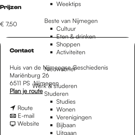
Weektips
Prijzen
Beste van Nijmegen
€ 7,50
Cultuur
Eten & drinken
Shoppen
Contact
Activiteiten
Huis van de Nijmeegse Geschiedenis
Nieuwsbrief
Mariënburg 26
6511 PS
Nijmegen
Werk & studeren
n
Plan je route
Studeren
a
Studies
a
n
Route
Wonen
r
a
n
E-mail
Verenigingen
G
a
a
v
Website
Bijbaan
e
r
a
a
Uitgaan