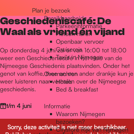
r
Plan je bezoek
Bereikbaarheid
Geschiedeniscafé: De
Parkeerinformatie
d
Waal als vriend én vijand
Fietsen huren
Openbaar vervoer
Cruisereis
e
Op donderdag 4 juni zal er van 16:00 tot 18:00
Taxi's in Nijmegen
weer een Geschiedeniscafé in het Huis van de
Nijmeegse Geschiedenis plaatsvinden. Onder het
h
genot van koffie, thee en een ander drankje kun je
Overnachten
weer luisteren naar verhalen over de Nijmeegse
Hotels
geschiedenis.
Bed & breakfast
o
t/m 4 juni
Informatie
m
Waarom Nijmegen
bezoeken?
Sorry, deze activiteit is niet meer beschikbaar.
Citystore Rijk van Nijmegen