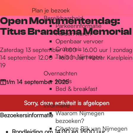
r
Plan je bezoek
Bereikbaarheid
Open Monumentendag:
Parkeerinformatie
d
Titus Brandsma Memorial
Fietsen huren
Openbaar vervoer
Cruisereis
e
Zaterdag 13 september 11.00 - 16.00 uur | zondag
Taxi's in Nijmegen
14 september 12.00 - 16.00 uur | Keizer Karelplein
19
h
Overnachten
Hotels
t/m 14 september 2025
Bed & breakfast
o
Sorry, deze activiteit is afgelopen
Informatie
m
Waarom Nijmegen
Bezoekersinformatie
bezoeken?
Citystore Rijk van Nijmegen
Rondleiding om 14.00 en 15.00 uur