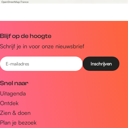
u
OpenStreetMap France
i
s
t
B
u
r
s
a
B
Blijf op de hoogte
n
r
Schrijf je in voor onze nieuwsbrief
d
a
s
n
E
m
d
-
a
s
M
m
m
Snel naar
e
a
a
m
M
Uitagenda
i
o
e
Ontdek
l
r
m
a
Zien & doen
i
o
d
a
Plan je bezoek
r