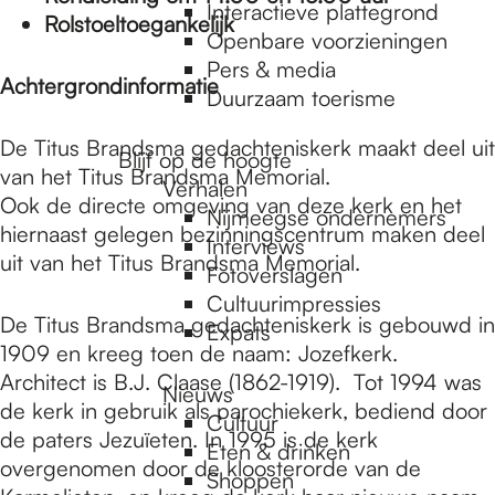
e
Interactieve plattegrond
Rolstoeltoegankelijk
Openbare voorzieningen
Pers & media
p
Achtergrondinformatie
Duurzaam toerisme
De Titus Brandsma gedachteniskerk maakt deel uit
a
Blijf op de hoogte
van het Titus Brandsma Memorial.
Verhalen
Ook de directe omgeving van deze kerk en het
Nijmeegse ondernemers
g
hiernaast gelegen bezinningscentrum maken deel
Interviews
uit van het Titus Brandsma Memorial.
Fotoverslagen
Cultuurimpressies
e
De Titus Brandsma gedachteniskerk is gebouwd in
Expats
1909 en kreeg toen de naam: Jozefkerk.
Architect is B.J. Claase (1862-1919). Tot 1994 was
Nieuws
de kerk in gebruik als parochiekerk, bediend door
Cultuur
de paters Jezuïeten. In 1995 is de kerk
Eten & drinken
overgenomen door de kloosterorde van de
Shoppen