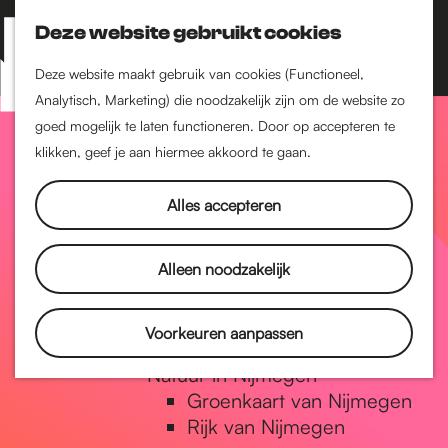
Nijmegen-Zuid
Nijmegen-Nieuw-West
Deze website gebruikt cookies
Z
K
Nijmegen-Oud-West
o
a
M
Deze website maakt gebruik van cookies (Functioneel,
Dukenburg
e
a
Analytisch, Marketing) die noodzakelijk zijn om de website zo
e
Lindenholt
G
k
r
goed mogelijk te laten functioneren. Door op accepteren te
n
e
t
klikken, geef je aan hiermee akkoord te gaan.
Historie
u
n
De oudste stad van
a
Alles accepteren
Nederland
Historische tijdlijn
n
Romeinse Limes
Alleen noodzakelijk
Vrede van Nijmegen
Penning
a
Voorkeuren aanpassen
Natuur in Nijmegen
Groenkaart van Nijmegen
a
Rijk van Nijmegen