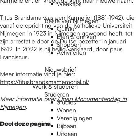
Karmelieten, en kreeg de kerk haar nieuwe naam.
Weektips
Titus Brandsma was een Karmeliet (1881-1942), die
Beste van Nijmegen
vanaf de oprichting van de Katholieke Universiteit
Cultuur
Nijmegen in 1923 in Nijmegen gewoond heeft, tot
Eten & drinken
zijn arrestatie door de Duitse bezetter in januari
Shoppen
1942. In 2022 is hij heilig verklaard, door paus
Activiteiten
Franciscus.
Nieuwsbrief
Meer informatie vind je hier:
https://titusbrandsmamemorial.nl/
Werk & studeren
Studeren
Meer informatie over
Open Monumentendag in
Studies
Nijmegen
.
Wonen
Verenigingen
Deel deze pagina
Bijbaan
Uitgaan