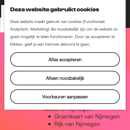
Nijmegen-Zuid
Nijmegen-Nieuw-West
Deze website gebruikt cookies
Z
K
Nijmegen-Oud-West
o
a
M
Deze website maakt gebruik van cookies (Functioneel,
Dukenburg
e
a
Analytisch, Marketing) die noodzakelijk zijn om de website zo
e
Lindenholt
G
k
r
goed mogelijk te laten functioneren. Door op accepteren te
n
e
t
klikken, geef je aan hiermee akkoord te gaan.
Historie
u
n
De oudste stad van
a
Alles accepteren
Nederland
Historische tijdlijn
n
Romeinse Limes
Alleen noodzakelijk
Vrede van Nijmegen
Penning
a
Voorkeuren aanpassen
Natuur in Nijmegen
Groenkaart van Nijmegen
a
Rijk van Nijmegen