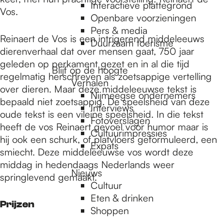
e
Interactieve plattegrond
Vos.
Openbare voorzieningen
Pers & media
p
Reinaert de Vos is een intrigerend middeleeuws
Duurzaam toerisme
dierenverhaal dat over mensen gaat, 750 jaar
geleden op perkament gezet en in al die tijd
a
Blijf op de hoogte
regelmatig herschreven als zoetsappige vertelling
Verhalen
over dieren. Maar deze middeleeuwse tekst is
Nijmeegse ondernemers
g
bepaald niet zoetsappig. De speelsheid van deze
Interviews
oude tekst is een vileine speelsheid. In die tekst
Fotoverslagen
heeft de vos Reinaert gevoel voor humor maar is
Cultuurimpressies
e
hij ook een schurk, of platvloers geformuleerd, een
Expats
smiecht. Deze middeleeuwse vos wordt deze
middag in hedendaags Nederlands weer
Nieuws
springlevend gemaakt.
Cultuur
Eten & drinken
Prijzen
Shoppen