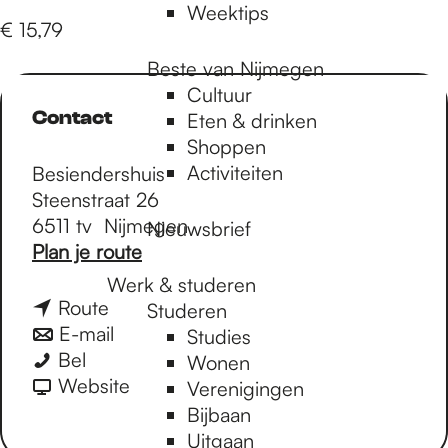
Weektips
€ 15,79
Beste van Nijmegen
Cultuur
Contact
Eten & drinken
Shoppen
Activiteiten
Besiendershuis
Steenstraat 26
6511 tv
Nijmegen
Nieuwsbrief
n
Plan je route
a
Werk & studeren
a
n
Route
Studeren
r
a
n
E-mail
Studies
R
R
a
a
Bel
Wonen
e
e
r
a
v
Website
Verenigingen
i
i
R
r
a
Bijbaan
n
n
e
R
n
Uitgaan