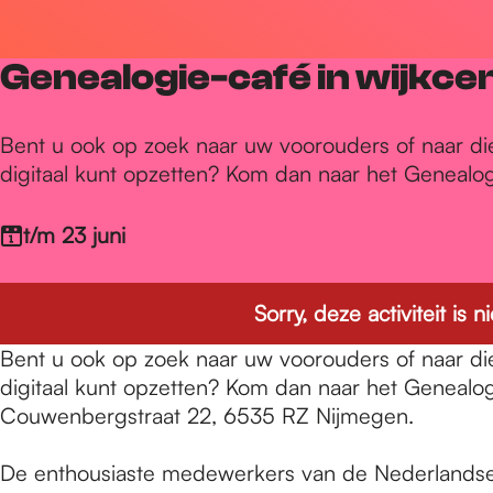
r
Genealogie-café in wijkce
d
Bent u ook op zoek naar uw voorouders of naar di
digitaal kunt opzetten? Kom dan naar het Genealog
e
t/m 23 juni
h
Sorry, deze activiteit is
o
Bent u ook op zoek naar uw voorouders of naar di
digitaal kunt opzetten? Kom dan naar het Genealog
m
Couwenbergstraat 22, 6535 RZ Nijmegen.
De enthousiaste medewerkers van de Nederlandse 