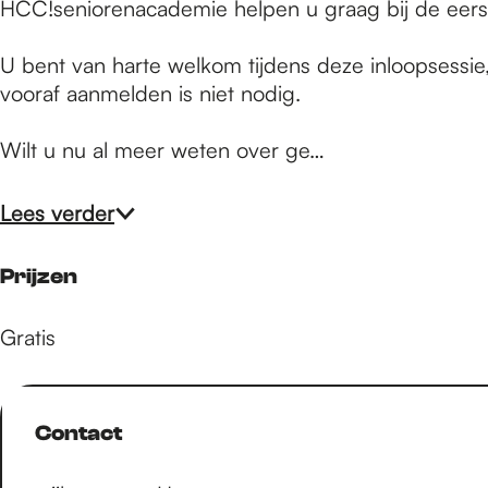
e
HCC!seniorenacademie helpen u graag bij de eerst
U bent van harte welkom tijdens deze inloopsessie, 
p
vooraf aanmelden is niet nodig.
Wilt u nu al meer weten over ge…
a
Lees verder
g
Prijzen
e
Gratis
Contact