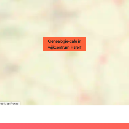
Genealogie-café in
wijkcentrum Hatert
treetMap France