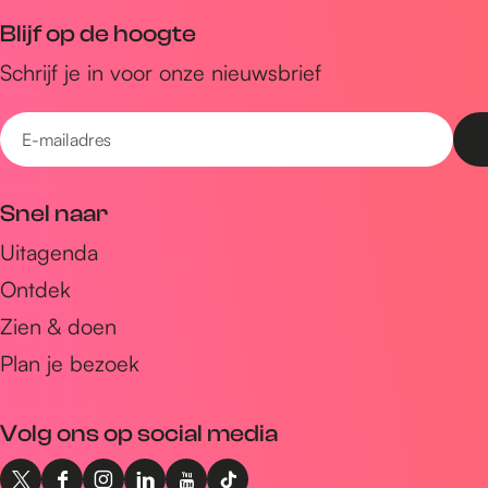
H
H
u
r
t
Blijf op de hoogte
a
a
m
u
r
Schrijf je in voor onze nieuwsbrief
t
t
H
m
u
e
e
a
H
m
E
r
r
t
a
H
-
t
t
e
t
a
m
r
e
t
Snel naar
t
r
e
a
t
r
Uitagenda
i
t
Ontdek
l
a
Zien & doen
d
Plan je bezoek
r
e
Volg ons op social media
s