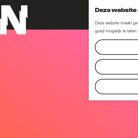
Deze website 
Deze website maakt geb
goed mogelijk te laten
G
a
n
a
a