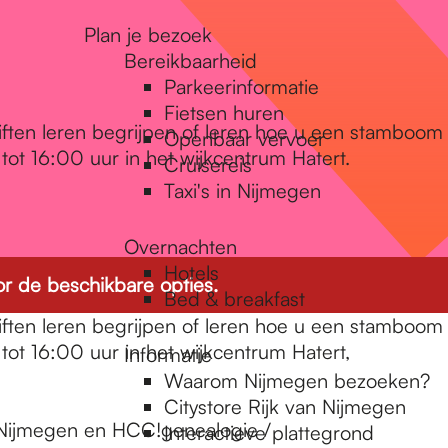
Plan je bezoek
Bereikbaarheid
Parkeerinformatie
Fietsen huren
iften leren begrijpen of leren hoe u een stamboom
Openbaar vervoer
ot 16:00 uur in het wijkcentrum Hatert.
Cruisereis
Taxi's in Nijmegen
Overnachten
Hotels
r de beschikbare opties.
Bed & breakfast
iften leren begrijpen of leren hoe u een stamboom
ot 16:00 uur in het wijkcentrum Hatert,
Informatie
Waarom Nijmegen bezoeken?
Citystore Rijk van Nijmegen
 Nijmegen en HCC!genealogie /
Interactieve plattegrond