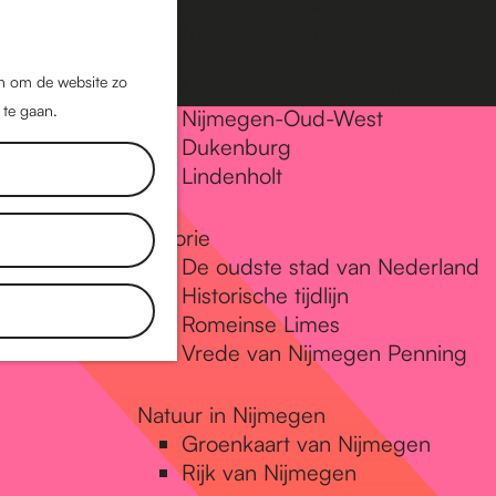
Nijmegen-Oost
Nijmegen-Midden
Z
K
Nijmegen-Zuid
o
a
M
jn om de website zo
Nijmegen-Nieuw-West
e
a
 te gaan.
e
Nijmegen-Oud-West
k
r
Dukenburg
n
e
t
Lindenholt
u
n
Historie
De oudste stad van Nederland
Historische tijdlijn
Romeinse Limes
Vrede van Nijmegen Penning
Natuur in Nijmegen
Groenkaart van Nijmegen
Rijk van Nijmegen