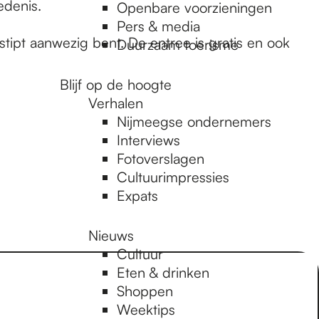
edenis.
Openbare voorzieningen
Pers & media
stipt aanwezig bent. De entree is gratis en ook
Duurzaam toerisme
Blijf op de hoogte
Verhalen
Nijmeegse ondernemers
Interviews
Fotoverslagen
Cultuurimpressies
Expats
Nieuws
Cultuur
Eten & drinken
Shoppen
Weektips