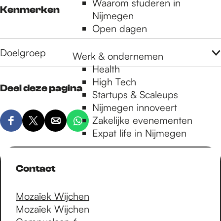
Waarom studeren in
Kenmerken
Nijmegen
Open dagen
Doelgroep
Werk & ondernemen
Health
High Tech
Deel deze pagina
Startups & Scaleups
Nijmegen innoveert
Zakelijke evenementen
D
D
D
D
Expat life in Nijmegen
e
e
e
e
e
e
e
e
l
l
l
l
Contact
d
d
d
d
e
e
e
e
Mozaïek Wijchen
z
z
z
z
Mozaïek Wijchen
e
e
e
e