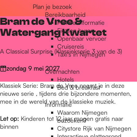
Plan je bezoek
r
Bereikbaarheid
Bram de Vree &
Parkeerinformatie
d
Watergang Kwartet
Fietsen huren
Openbaar vervoer
Cruisereis
e
A Classical Surprise (Klassiekserie 3 van de 3)
Taxi's in Nijmegen
zondag 9 mei 2027
Overnachten
h
Hotels
Klassiek Serie: Bram de Vree neemt je in deze
Bed & breakfast
nieuwe serie , tijdens drie bijzondere momenten,
o
mee in de wereld van de klassieke muziek.
Informatie
Waarom Nijmegen
m
Let op:
Kinderen tot 12 jaar mogen gratis naar
bezoeken?
binnen
Citystore Rijk van Nijmegen
Interactieve plattegrond