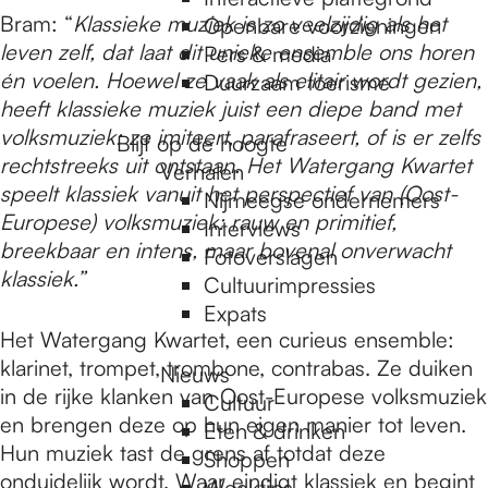
e
Bram: “
Klassieke muziek is zo veelzijdig als het
Openbare voorzieningen
leven zelf, dat laat dit unieke ensemble ons horen
Pers & media
p
én voelen. Hoewel ze vaak als elitair wordt gezien,
Duurzaam toerisme
heeft klassieke muziek juist een diepe band met
volksmuziek: ze imiteert, parafraseert, of is er zelfs
Blijf op de hoogte
a
rechtstreeks uit ontstaan. Het Watergang Kwartet
Verhalen
speelt klassiek vanuit het perspectief van (Oost-
Nijmeegse ondernemers
Europese) volksmuziek: rauw en primitief,
g
Interviews
breekbaar en intens, maar bovenal
onverwacht
Fotoverslagen
klassiek
.”
Cultuurimpressies
e
Expats
Het Watergang Kwartet, een curieus ensemble:
klarinet, trompet, trombone, contrabas. Ze duiken
Nieuws
in de rijke klanken van Oost-Europese volksmuziek
Cultuur
en brengen deze op hun eigen manier tot leven.
Eten & drinken
Hun muziek tast de grens af totdat deze
Shoppen
onduidelijk wordt. Waar eindigt klassiek en begint
Weektips