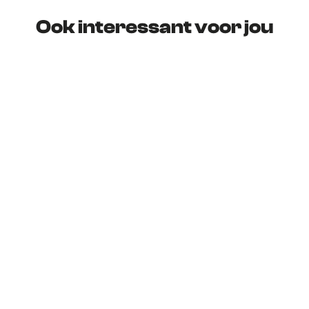
t
e
Ook interessant voor jou
t