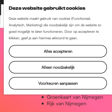
Nijmegen-Zuid
Deze website gebruikt cookies
Nijmegen-Nieuw-West
Z
K
Nijmegen-Oud-West
o
a
M
Deze website maakt gebruik van cookies (Functioneel,
Dukenburg
e
a
Analytisch, Marketing) die noodzakelijk zijn om de website zo
e
Lindenholt
G
k
r
goed mogelijk te laten functioneren. Door op accepteren te
n
e
t
klikken, geef je aan hiermee akkoord te gaan.
u
Historie
n
a
De oudste stad van
Alles accepteren
Nederland
Historische tijdlijn
n
Alleen noodzakelijk
Romeinse Limes
Vrede van Nijmegen Penning
a
Voorkeuren aanpassen
Natuur in Nijmegen
Groenkaart van Nijmegen
a
Rijk van Nijmegen