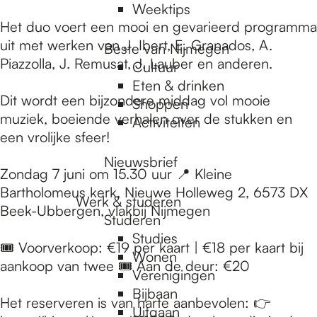
Weektips
Het duo voert een mooi en gevarieerd programma
uit met werken van J. Ibert, E. Granados, A.
Beste van Nijmegen
Piazzolla, J. Remusat, J. Lauber en anderen.
Cultuur
Eten & drinken
Dit wordt een bijzondere middag vol mooie
Shoppen
muziek, boeiende verhalen over de stukken en
Activiteiten
een vrolijke sfeer!
Nieuwsbrief
Zondag 7 juni om 15.30 uur 📍 Kleine
Bartholomeus kerk, Nieuwe Holleweg 2, 6573 DX
Werk & studeren
Beek-Ubbergen, vlakbij Nijmegen
Studeren
Studies
🎟 Voorverkoop: €19 per kaart | €18 per kaart bij
Wonen
aankoop van twee 🎟 Aan de deur: €20
Verenigingen
Bijbaan
Het reserveren is van harte aanbevolen: 👉
Uitgaan