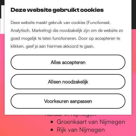
Nijmegen-Zuid
Nijmegen-Nieuw-West
Deze website gebruikt cookies
Z
K
Nijmegen-Oud-West
o
a
M
Deze website maakt gebruik van cookies (Functioneel,
Dukenburg
e
a
Analytisch, Marketing) die noodzakelijk zijn om de website zo
e
Lindenholt
G
k
r
goed mogelijk te laten functioneren. Door op accepteren te
n
e
t
klikken, geef je aan hiermee akkoord te gaan.
Historie
u
n
De oudste stad van
a
Alles accepteren
Nederland
Historische tijdlijn
n
Romeinse Limes
Alleen noodzakelijk
Vrede van Nijmegen
Penning
a
Voorkeuren aanpassen
Natuur in Nijmegen
Groenkaart van Nijmegen
a
Rijk van Nijmegen