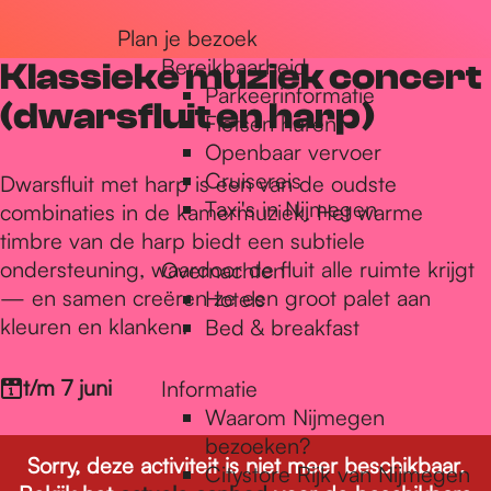
r
Plan je bezoek
Bereikbaarheid
Klassieke muziek concert
Parkeerinformatie
d
(dwarsfluit en harp)
Fietsen huren
Openbaar vervoer
Cruisereis
e
Dwarsfluit met harp is een van de oudste
Taxi's in Nijmegen
combinaties in de kamermuziek. Het warme
timbre van de harp biedt een subtiele
h
ondersteuning, waardoor de fluit alle ruimte krijgt
Overnachten
— en samen creëren ze een groot palet aan
Hotels
kleuren en klanken.
Bed & breakfast
o
t/m 7 juni
Informatie
m
Waarom Nijmegen
bezoeken?
Sorry, deze activiteit is niet meer beschikbaar.
Citystore Rijk van Nijmegen