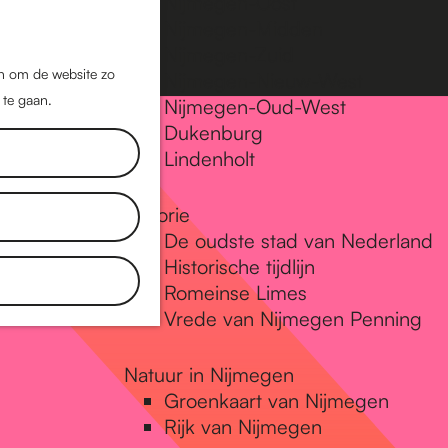
Nijmegen-Oost
Nijmegen-Midden
Z
K
Nijmegen-Zuid
o
a
M
jn om de website zo
Nijmegen-Nieuw-West
e
a
 te gaan.
e
Nijmegen-Oud-West
k
r
Dukenburg
n
e
t
Lindenholt
u
n
Historie
De oudste stad van Nederland
Historische tijdlijn
Romeinse Limes
Vrede van Nijmegen Penning
Natuur in Nijmegen
Groenkaart van Nijmegen
Rijk van Nijmegen