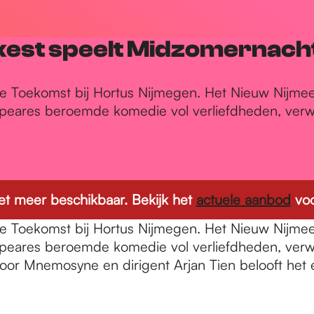
est speelt Midzomernacht
e Toekomst bij Hortus Nijmegen. Het Nieuw Nijme
ares beroemde komedie vol verliefdheden, verwa
 niet meer beschikbaar. Bekijk het
actuele aanbod
voo
e Toekomst bij Hortus Nijmegen. Het Nieuw Nijme
ares beroemde komedie vol verliefdheden, verwar
oor Mnemosyne en dirigent Arjan Tien belooft het 