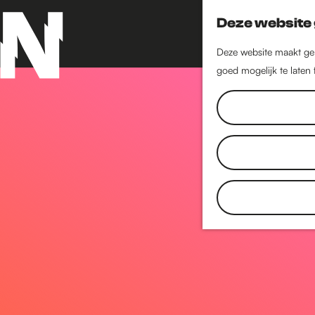
Deze website 
Deze website maakt geb
goed mogelijk te laten
G
a
n
a
a