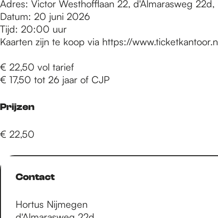
e
Adres: Victor Westhofflaan 22, d'Almarasweg 22d
Datum: 20 juni 2026
Tijd: 20:00 uur
p
Kaarten zijn te koop via https://www.ticketkantoor
€ 22,50 vol tarief
a
€ 17,50 tot 26 jaar of CJP
g
Prijzen
€ 22,50
e
Contact
Hortus Nijmegen
d'Almarasweg 22d