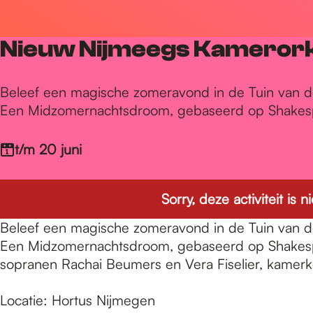
r
Nieuw Nijmeegs Kamerork
d
Beleef een magische zomeravond in de Tuin van d
Een Midzomernachtsdroom, gebaseerd op Shakespe
e
t/m 20 juni
h
Sorry, deze activiteit is
o
Beleef een magische zomeravond in de Tuin van d
Een Midzomernachtsdroom, gebaseerd op Shakespe
m
sopranen Rachai Beumers en Vera Fiselier, kamerk
Locatie: Hortus Nijmegen