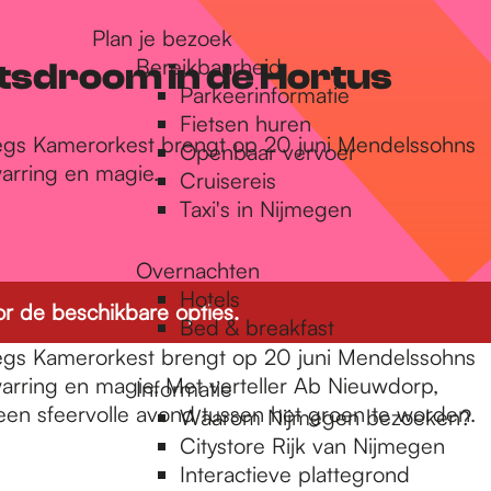
Plan je bezoek
Bereikbaarheid
sdroom in de Hortus
Parkeerinformatie
Fietsen huren
egs Kamerorkest brengt op 20 juni Mendelssohns
Openbaar vervoer
rring en magie.
Cruisereis
Taxi's in Nijmegen
Overnachten
Hotels
r de beschikbare opties.
Bed & breakfast
egs Kamerorkest brengt op 20 juni Mendelssohns
ring en magie. Met verteller Ab Nieuwdorp,
Informatie
een sfeervolle avond tussen het groen te worden.
Waarom Nijmegen bezoeken?
Citystore Rijk van Nijmegen
Interactieve plattegrond