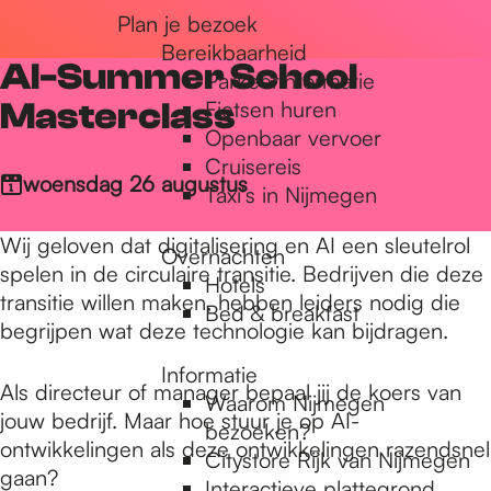
Plan je bezoek
r
Bereikbaarheid
AI-Summer School
Parkeerinformatie
d
Masterclass
Fietsen huren
Openbaar vervoer
Cruisereis
e
woensdag 26 augustus
Taxi's in Nijmegen
Wij geloven dat digitalisering en AI een sleutelrol
Overnachten
h
spelen in de circulaire transitie. Bedrijven die deze
Hotels
transitie willen maken, hebben leiders nodig die
Bed & breakfast
begrijpen wat deze technologie kan bijdragen.
o
Informatie
Als directeur of manager bepaal jij de koers van
Waarom Nijmegen
m
jouw bedrijf. Maar hoe stuur je op AI-
bezoeken?
ontwikkelingen als deze ontwikkelingen razendsnel
Citystore Rijk van Nijmegen
gaan?
Interactieve plattegrond