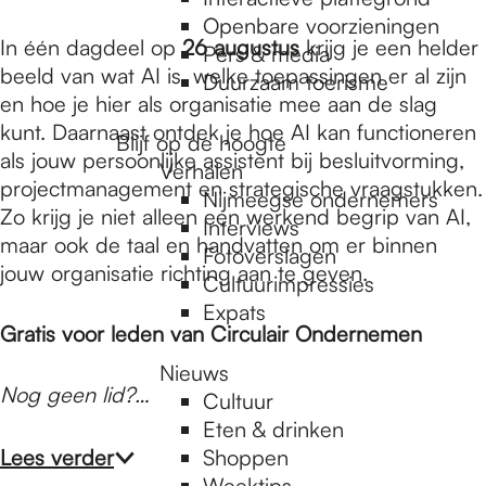
e
Openbare voorzieningen
In één dagdeel op
26 augustus
krijg je een helder
Pers & media
p
beeld van wat AI is, welke toepassingen er al zijn
Duurzaam toerisme
en hoe je hier als organisatie mee aan de slag
kunt. Daarnaast ontdek je hoe AI kan functioneren
Blijf op de hoogte
a
als jouw persoonlijke assistent bij besluitvorming,
Verhalen
projectmanagement en strategische vraagstukken.
Nijmeegse ondernemers
Zo krijg je niet alleen een werkend begrip van AI,
g
Interviews
maar ook de taal en handvatten om er binnen
Fotoverslagen
jouw organisatie richting aan te geven.
Cultuurimpressies
e
Expats
Gratis voor leden van Circulair Ondernemen
Nieuws
Nog geen lid?…
Cultuur
Eten & drinken
Lees verder
Shoppen
Weektips