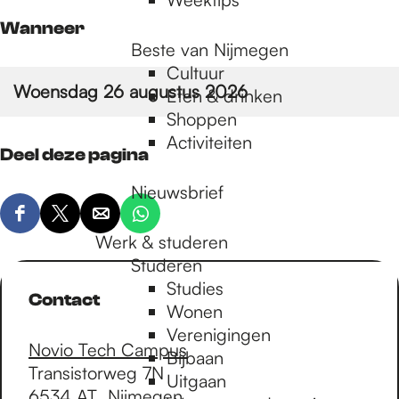
Wanneer
Beste van Nijmegen
Cultuur
Woensdag 26 augustus 2026
Eten & drinken
Shoppen
Activiteiten
Deel deze pagina
Nieuwsbrief
D
D
D
D
Werk & studeren
e
e
e
e
Studeren
e
e
e
e
Studies
l
l
l
l
Contact
Wonen
d
d
d
d
Verenigingen
e
e
e
e
Novio Tech Campus
Bijbaan
z
z
z
z
Transistorweg 7N
Uitgaan
e
e
e
e
6534 AT
Nijmegen