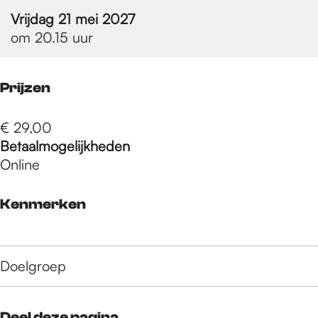
e
Vrijdag 21 mei 2027
om 20.15 uur
p
Prijzen
a
€ 29,00
Betaalmogelijkheden
g
Online
e
Kenmerken
Doelgroep
Deel deze pagina