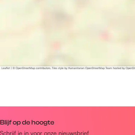
Leaflet
|
© OpenStreetMap contributors, Tiles style by Humanitarian OpenStreetMap Team hosted by OpenS