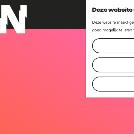
Deze website 
Deze website maakt geb
goed mogelijk te laten
G
a
n
a
a