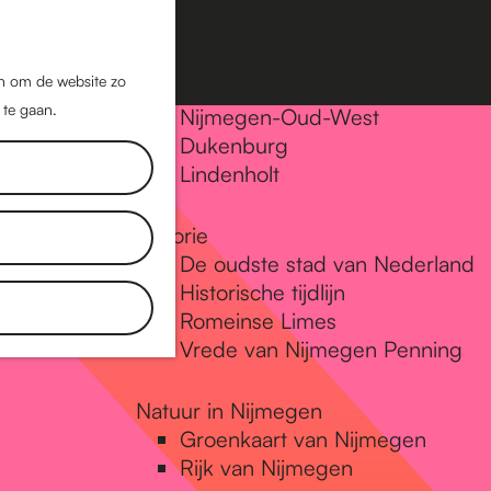
Nijmegen-Oost
Nijmegen-Midden
Z
K
Nijmegen-Zuid
o
a
M
jn om de website zo
Nijmegen-Nieuw-West
e
a
 te gaan.
e
Nijmegen-Oud-West
k
r
Dukenburg
n
e
t
Lindenholt
u
n
Historie
De oudste stad van Nederland
Historische tijdlijn
Romeinse Limes
Vrede van Nijmegen Penning
Natuur in Nijmegen
Groenkaart van Nijmegen
Rijk van Nijmegen