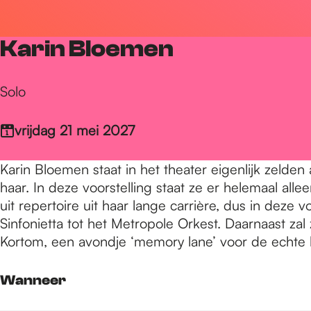
r
Karin Bloemen
d
Solo
e
vrijdag 21 mei 2027
h
Karin Bloemen staat in het theater eigenlijk zelden a
haar. In deze voorstelling staat ze er helemaal a
uit repertoire uit haar lange carrière, dus in dez
o
Sinfonietta tot het Metropole Orkest. Daarnaast zal
Kortom, een avondje ‘memory lane’ voor de echte 
m
Wanneer