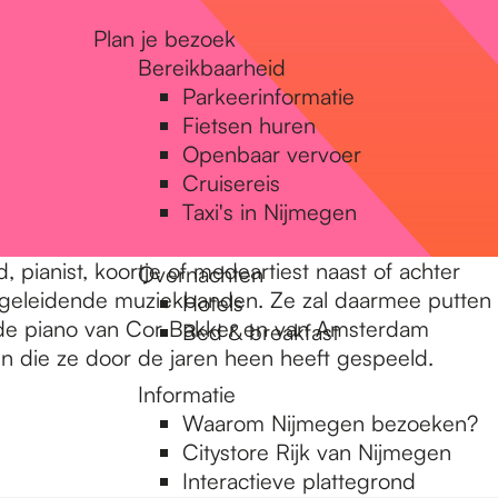
Plan je bezoek
Bereikbaarheid
Parkeerinformatie
Fietsen huren
Openbaar vervoer
Cruisereis
Taxi's in Nijmegen
, pianist, koortje of medeartiest naast of achter
Overnachten
 begeleidende muziekbanden. Ze zal daarmee putten
Hotels
tot de piano van Cor Bakker en van Amsterdam
Bed & breakfast
gen die ze door de jaren heen heeft gespeeld.
Informatie
Waarom Nijmegen bezoeken?
Citystore Rijk van Nijmegen
Interactieve plattegrond