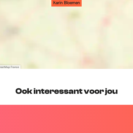
Karin Bloemen
treetMap France
Ook interessant voor jou