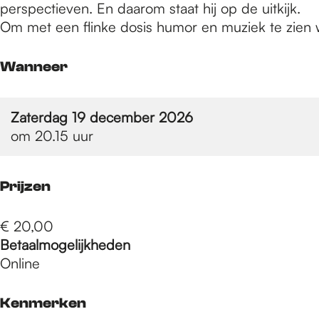
e
perspectieven. En daarom staat hij op de uitkijk.
Om met een flinke dosis humor en muziek te zien
p
Wanneer
a
Zaterdag 19 december 2026
om 20.15 uur
g
Prijzen
e
€ 20,00
Betaalmogelijkheden
Online
Kenmerken