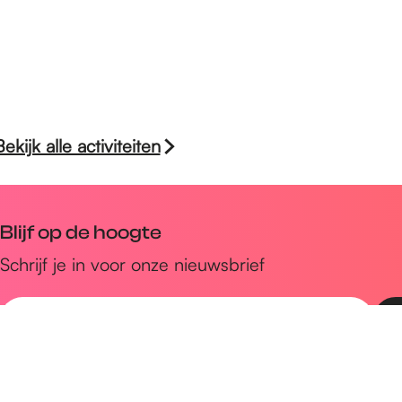
Bekijk alle activiteiten
Blijf op de hoogte
Schrijf je in voor onze nieuwsbrief
E
-
m
Snel naar
a