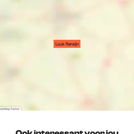
Luuk Ransijn
treetMap France
Ook interessant voor jou