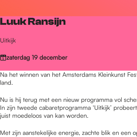
r
Luuk Ransijn
d
Uitkijk
e
zaterdag 19 december
h
Na het winnen van het Amsterdams Kleinkunst Festiv
land.
o
Nu is hij terug met een nieuw programma vol scher
In zijn tweede cabaretprogramma ‘Uitkijk’ probeert
m
juist moedeloos van kan worden.
Met zijn aanstekelijke energie, zachte blik en een