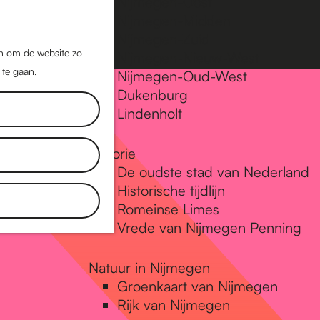
Nijmegen-Oost
Nijmegen-Midden
Z
K
Nijmegen-Zuid
o
a
M
jn om de website zo
Nijmegen-Nieuw-West
e
a
 te gaan.
e
Nijmegen-Oud-West
k
r
Dukenburg
n
e
t
Lindenholt
u
n
Historie
De oudste stad van Nederland
Historische tijdlijn
Romeinse Limes
Vrede van Nijmegen Penning
Natuur in Nijmegen
Groenkaart van Nijmegen
Rijk van Nijmegen