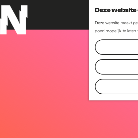
Deze website 
Deze website maakt geb
goed mogelijk te laten
G
a
n
a
a