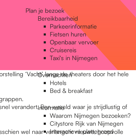
Plan je bezoek
Bereikbaarheid
Parkeerinformatie
Fietsen huren
Openbaar vervoer
Cruisereis
Taxi's in Nijmegen
stelling ‘Vacht’ langs de theaters door het hele
Overnachten
Hotels
Bed & breakfast
 grappen.
el verandert. Een wereld waar je strijdlustig of
Informatie
Waarom Nijmegen bezoeken?
Citystore Rijk van Nijmegen
Interactieve plattegrond
misschien wel naar verlangen: nieuwe, hoopvolle