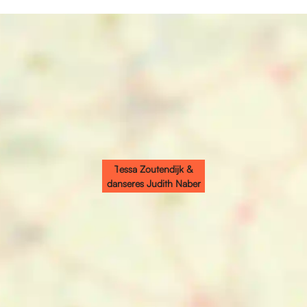
Tessa Zoutendijk &
danseres Judith Naber