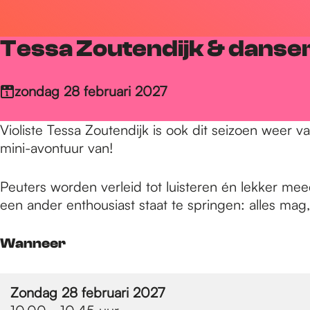
r
Tessa Zoutendijk & danse
d
zondag 28 februari 2027
e
Violiste Tessa Zoutendijk is ook dit seizoen weer v
mini-avontuur van!
h
Peuters worden verleid tot luisteren én lekker mee
een ander enthousiast staat te springen: alles mag
o
Wanneer
m
Zondag 28 februari 2027