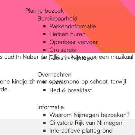
Plan je bezoek
Bereikbaarheid
Parkeerinformatie
Fietsen huren
Openbaar vervoer
Cruisereis
res Judith Naber én jullie maken we er een muzikaal
Taxi's in Nijmegen
Overnachten
ene kindje zit met open mond op schoot, terwijl
Hotels
fde.
Bed & breakfast
Informatie
Waarom Nijmegen bezoeken?
Citystore Rijk van Nijmegen
Interactieve plattegrond