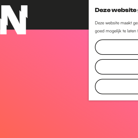
Deze website 
Deze website maakt geb
goed mogelijk te laten
G
a
n
a
a