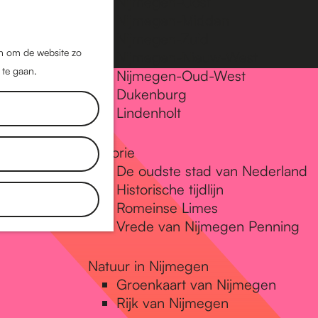
Nijmegen-Oost
Nijmegen-Midden
Z
K
Nijmegen-Zuid
o
a
M
jn om de website zo
Nijmegen-Nieuw-West
e
a
 te gaan.
e
Nijmegen-Oud-West
k
r
Dukenburg
n
e
t
Lindenholt
u
n
Historie
De oudste stad van Nederland
Historische tijdlijn
Romeinse Limes
Vrede van Nijmegen Penning
Natuur in Nijmegen
Groenkaart van Nijmegen
Rijk van Nijmegen