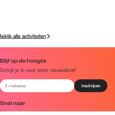
Bekijk alle activiteiten
Blijf op de hoogte
Schrijf je in voor onze nieuwsbrief
E
-
m
Snel naar
a
Uitagenda
i