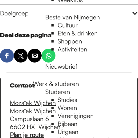
Doelgroep
Beste van Nijmegen
Cultuur
Eten & drinken
Deel deze pagina
Shoppen
Activiteiten
D
D
D
D
Nieuwsbrief
e
e
e
e
e
e
e
e
l
l
l
l
Werk & studeren
Contact
d
d
d
d
Studeren
e
e
e
e
Studies
Mozaïek Wijchen
z
z
z
z
Wonen
Mozaïek Wijchen
e
e
e
e
Verenigingen
Campuslaan 6
p
p
p
p
Bijbaan
6602 HX
Wijchen
a
a
a
a
Uitgaan
n
Plan je route