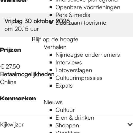
e
Openbare voorzieningen
Pers & media
p
Vrijdag 30 oktober 2026
Duurzaam toerisme
om 20.15 uur
Blijf op de hoogte
a
Verhalen
Prijzen
Nijmeegse ondernemers
g
Interviews
€ 27,50
Fotoverslagen
Betaalmogelijkheden
Cultuurimpressies
Online
e
Expats
Kenmerken
Nieuws
Cultuur
Eten & drinken
Kijkwijzer
Shoppen
Weektips