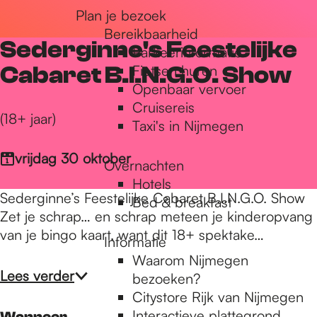
Plan je bezoek
r
Bereikbaarheid
Sederginne's Feestelijke
Parkeerinformatie
d
Cabaret B.I.N.G.O. Show
Fietsen huren
Openbaar vervoer
Cruisereis
e
(18+ jaar)
Taxi's in Nijmegen
vrijdag 30 oktober
Overnachten
h
Hotels
Sederginne’s Feestelijke Cabaret B.I.N.G.O. Show
Bed & breakfast
Zet je schrap… en schrap meteen je kinderopvang
o
van je bingo kaart, want dit 18+ spektake…
Informatie
Waarom Nijmegen
m
Lees verder
bezoeken?
Citystore Rijk van Nijmegen
Interactieve plattegrond
Wanneer