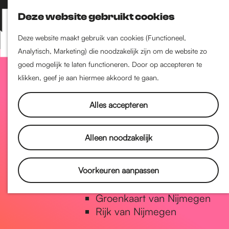
Nijmegen-Zuid
Deze website gebruikt cookies
Nijmegen-Nieuw-West
Z
K
Nijmegen-Oud-West
o
a
M
Deze website maakt gebruik van cookies (Functioneel,
Dukenburg
e
a
Analytisch, Marketing) die noodzakelijk zijn om de website zo
e
Lindenholt
G
k
r
goed mogelijk te laten functioneren. Door op accepteren te
n
e
t
klikken, geef je aan hiermee akkoord te gaan.
u
Historie
n
a
De oudste stad van
Alles accepteren
Nederland
Historische tijdlijn
n
Alleen noodzakelijk
Romeinse Limes
Vrede van Nijmegen Penning
a
Voorkeuren aanpassen
Natuur in Nijmegen
Groenkaart van Nijmegen
a
Rijk van Nijmegen