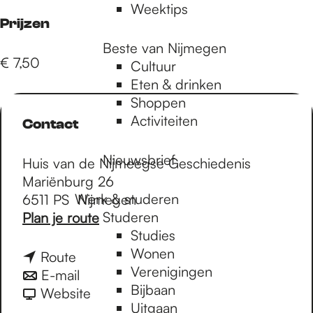
Weektips
Prijzen
Beste van Nijmegen
€ 7,50
Cultuur
Eten & drinken
Shoppen
Activiteiten
Contact
Nieuwsbrief
Huis van de Nijmeegse Geschiedenis
Mariënburg 26
Werk & studeren
6511 PS
Nijmegen
n
Studeren
Plan je route
a
Studies
a
Wonen
n
Route
r
Verenigingen
a
n
E-mail
L
Bijbaan
a
a
v
Website
e
Uitgaan
r
a
a