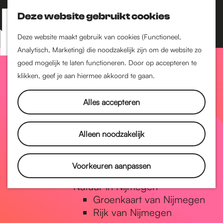
Nijmegen-Zuid
Nijmegen-Nieuw-West
Deze website gebruikt cookies
Z
K
Nijmegen-Oud-West
o
a
M
Deze website maakt gebruik van cookies (Functioneel,
Dukenburg
e
a
Analytisch, Marketing) die noodzakelijk zijn om de website zo
e
Lindenholt
G
k
r
goed mogelijk te laten functioneren. Door op accepteren te
n
e
t
klikken, geef je aan hiermee akkoord te gaan.
Historie
u
n
De oudste stad van
a
Alles accepteren
Nederland
Historische tijdlijn
n
Romeinse Limes
Alleen noodzakelijk
Vrede van Nijmegen
Penning
a
Voorkeuren aanpassen
Natuur in Nijmegen
Groenkaart van Nijmegen
a
Rijk van Nijmegen