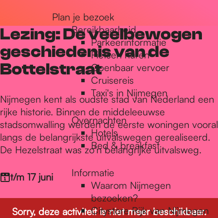
r
Plan je bezoek
Bereikbaarheid
Lezing: De veelbewogen
Parkeerinformatie
d
geschiedenis van de
Fietsen huren
Bottelstraat
Openbaar vervoer
Cruisereis
e
Taxi's in Nijmegen
Nijmegen kent als oudste stad van Nederland een
rijke historie. Binnen de middeleeuwse
h
Overnachten
stadsomwalling werden de eerste woningen vooral
Hotels
langs de belangrijkste uitvalswegen gerealiseerd.
Bed & breakfast
o
De Hezelstraat was zo’n belangrijke uitvalsweg.
Informatie
t/m 17 juni
m
Waarom Nijmegen
bezoeken?
Citystore Rijk van Nijmegen
Sorry, deze activiteit is niet meer beschikbaar.