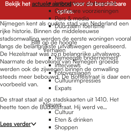
e
Interactieve plattegrond
Bekijk het
actuele aanbod
voor de beschikbare
Openbare voorzieningen
opties.
Pers & media
p
Nijmegen kent als oudste stad van Nederland een
Duurzaam toerisme
rijke historie. Binnen de middeleeuwse
stadsomwalling werden de eerste woningen vooral
a
Blijf op de hoogte
langs de belangrijkste uitvalswegen gerealiseerd.
Verhalen
De Hezelstraat was zo’n belangrijke uitvalsweg.
Nijmeegse ondernemers
g
Naarmate de bevolking van Nijmegen groeide
Interviews
werden ook de zijwegen binnen de omwalling
Fotoverslagen
steeds meer bebouwd. De Bottelstraat is daar een
Cultuurimpressies
e
voorbeeld van.
Expats
De straat staat al op stadskaarten uit 1410. Het
Nieuws
heette toen de Buddestraat. Hij werd ve…
Cultuur
Eten & drinken
Lees verder
Shoppen