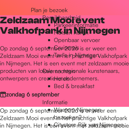
r
Plan je bezoek
Bereikbaarheid
Zeldzaam Mooi event
Parkeerinformatie
d
Valkhofpark in Nijmegen
Fietsen huren
Openbaar vervoer
Cruisereis
e
Op zondag 6 september 2026 is er weer een
Taxi's in Nijmegen
Zeldzaam Mooi event in het prachtige Valkhofpark
in Nijmegen. Het is een event met zeldzaam mooie
h
producten van lokale en regionale kunstenaars,
Overnachten
ontwerpers en creatieve ondernemers.
Hotels
Bed & breakfast
o
zondag 6 september
Informatie
m
Waarom Nijmegen
Op zondag 6 september 2026 is er weer een
bezoeken?
Zeldzaam Mooi event in het prachtige Valkhofpark
Citystore Rijk van Nijmegen
in Nijmegen. Het is een event met zeldzaam mooie