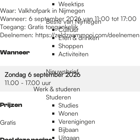
Weektips
Waar: Valkhofpark in Nijmegen
Wanneer: 6 september 2026 van 11:00 tot 17:00
Beste van Nijmegen
Toegang: Gratis toegankelijk
Cultuur
Deelnemen: https://zeldzaammooi.com/deelnemen
Eten & drinken
Shoppen
Wanneer
Activiteiten
Nieuwsbrief
Zondag 6 september 2026
11.00 - 17.00 uur
Werk & studeren
Studeren
Prijzen
Studies
Wonen
Verenigingen
Gratis
Bijbaan
Uitgaan
Deel deze pagina