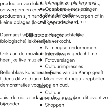
e
Interactieve plattegrond
producten van lokale en regionale kunstenaars,
Openbare voorzieningen
ontwerpers en creatieve ondernemers. Alle
Pers & media
producten zijn handgemaakt, zelfontworpen of in
p
Duurzaam toerisme
kleine oplages (lokaal) geproduceerd.
a
Daarnaast worden er ook ambachtelijke
Blijf op de hoogte
(biologische) lekkernijen verkocht.
Verhalen
Nijmeegse ondernemers
g
Ook aan de muzikale omlijsting is gedacht met
Interviews
heerlijke live muziek.
Fotoverslagen
Cultuurimpressies
e
Bellenblaas kunstenaar Frans van de Kamp geeft
Expats
tijdens dit Zeldzaam Mooi event mega zeepbellen
demonstraties voor jong en oud.
Nieuws
Cultuur
Juist de niet alledaagse dingen maken dit event zo
Eten & drinken
bijzonder.
Shoppen