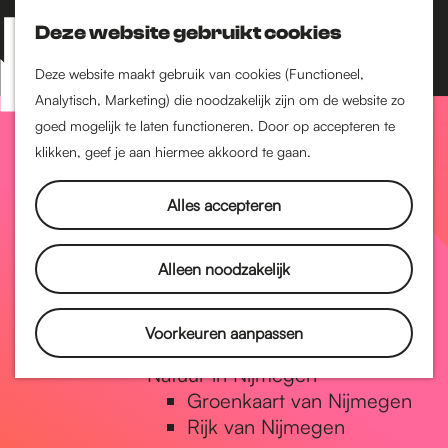
Nijmegen-Zuid
Nijmegen-Nieuw-West
Deze website gebruikt cookies
Z
K
Nijmegen-Oud-West
o
a
M
Deze website maakt gebruik van cookies (Functioneel,
Dukenburg
e
a
Analytisch, Marketing) die noodzakelijk zijn om de website zo
e
Lindenholt
G
k
r
goed mogelijk te laten functioneren. Door op accepteren te
n
e
t
klikken, geef je aan hiermee akkoord te gaan.
Historie
u
n
De oudste stad van
a
Alles accepteren
Nederland
Historische tijdlijn
n
Romeinse Limes
Alleen noodzakelijk
Vrede van Nijmegen
Penning
a
Voorkeuren aanpassen
Natuur in Nijmegen
Groenkaart van Nijmegen
a
Rijk van Nijmegen