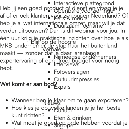
e
Interactieve plattegrond
Heb jij een goed product of dienst en vraag je je
Openbare voorzieningen
af of er ook klanten voor zijn buiten Nederland? Of
Pers & media
p
heb je al wat internationale omzet, maar wil je dat
Duurzaam toerisme
verder uitbouwen? Dan is dit webinar voor jou. In
één uur krijg je praktische inzichten over hoe je als
a
Blijf op de hoogte
MKB-ondernemer de stap naar het buitenland
Verhalen
maakt — zonder dat je daar jarenlange
Nijmeegse ondernemers
g
exportervaring of een groot budget voor nodig
Interviews
hebt.
Fotoverslagen
Cultuurimpressies
e
Wat komt er aan bod?
Expats
Wanneer ben je klaar om te gaan exporteren?
Nieuws
Hoe kies je op welke landen je je het beste
Cultuur
kunt richten?
Eten & drinken
Wat moet je goed op orde hebben voordat je
Shoppen