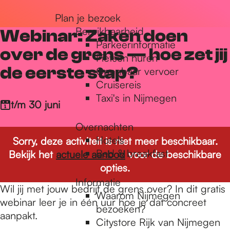
r
Plan je bezoek
Bereikbaarheid
Webinar: Zaken doen
Parkeerinformatie
d
over de grens — hoe zet jij
Fietsen huren
de eerste stap?
Openbaar vervoer
Cruisereis
e
Taxi's in Nijmegen
t/m 30 juni
h
Overnachten
Hotels
Sorry, deze activiteit is niet meer beschikbaar.
Bed & breakfast
Bekijk het
actuele aanbod
voor de beschikbare
o
opties.
Informatie
Wil jij met jouw bedrijf de grens over? In dit gratis
m
Waarom Nijmegen
webinar leer je in één uur hoe je dat concreet
bezoeken?
aanpakt.
Citystore Rijk van Nijmegen