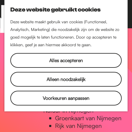
Nijmegen-Zuid
Nijmegen-Nieuw-West
Deze website gebruikt cookies
Z
K
Nijmegen-Oud-West
o
a
M
Deze website maakt gebruik van cookies (Functioneel,
Dukenburg
e
a
Analytisch, Marketing) die noodzakelijk zijn om de website zo
e
Lindenholt
G
k
r
goed mogelijk te laten functioneren. Door op accepteren te
n
e
t
klikken, geef je aan hiermee akkoord te gaan.
Historie
u
n
De oudste stad van
a
Alles accepteren
Nederland
Historische tijdlijn
n
Romeinse Limes
Alleen noodzakelijk
Vrede van Nijmegen
Penning
a
Voorkeuren aanpassen
Natuur in Nijmegen
Groenkaart van Nijmegen
a
Rijk van Nijmegen