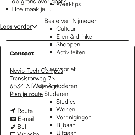
de grens over gaat?
Weektips
Hoe maak je …
Beste van Nijmegen
Lees verder
Cultuur
Eten & drinken
Shoppen
Activiteiten
Contact
Nieuwsbrief
Novio Tech Campus
Transistorweg 7N
Werk & studeren
6534 AT
Nijmegen
n
Studeren
Plan je route
a
Studies
a
Wonen
n
Route
r
Verenigingen
a
n
E-mail
W
Bijbaan
W
a
a
Bel
e
Uitgaan
e
r
a
v
Website