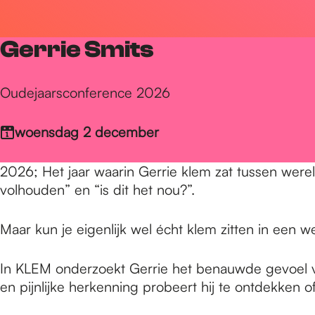
r
Gerrie Smits
d
Oudejaarsconference 2026
e
woensdag 2 december
h
2026; Het jaar waarin Gerrie klem zat tussen wereld
volhouden” en “is dit het nou?”.
o
Maar kun je eigenlijk wel écht klem zitten in een w
m
In KLEM onderzoekt Gerrie het benauwde gevoel van
en pijnlijke herkenning probeert hij te ontdekken of