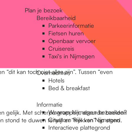
Plan je bezoek
Bereikbaarheid
Parkeerinformatie
Fietsen huren
Openbaar vervoer
Cruisereis
Taxi's in Nijmegen
 “dit kan toch niet alles zijn”. Tussen “even
Overnachten
Hotels
Bed & breakfast
Informatie
Waarom Nijmegen bezoeken?
gen gelijk. Met scherpe grappen, absurde beelden
Citystore Rijk van Nijmegen
oon stond te duwen terwijl er “trekken” op stond.
Interactieve plattegrond