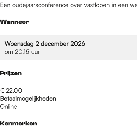
e
Een oudejaarsconference over vastlopen in een were
p
Wanneer
a
Woensdag 2 december 2026
om 20.15 uur
g
Prijzen
e
€ 22,00
Betaalmogelijkheden
Online
Kenmerken