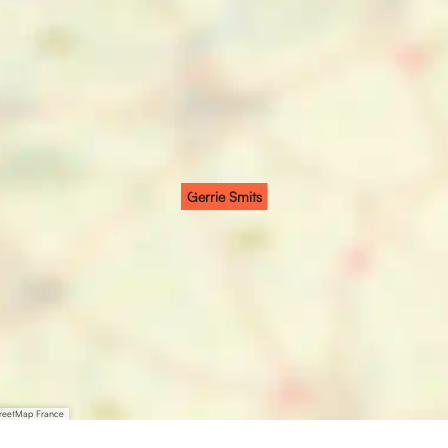
Gerrie Smits
treetMap France