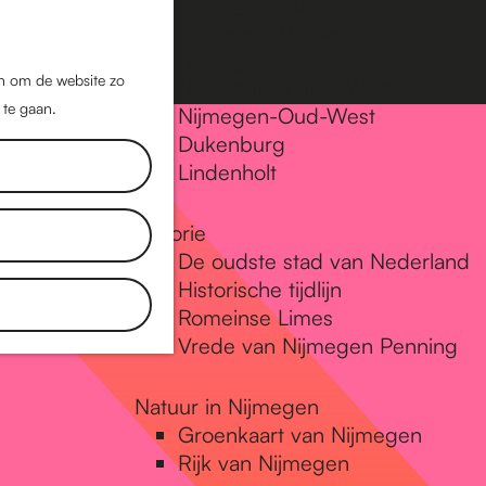
Nijmegen-Oost
Nijmegen-Midden
Z
K
Nijmegen-Zuid
o
a
M
jn om de website zo
Nijmegen-Nieuw-West
e
a
 te gaan.
e
Nijmegen-Oud-West
k
r
Dukenburg
n
e
t
Lindenholt
u
n
Historie
De oudste stad van Nederland
Historische tijdlijn
Romeinse Limes
Vrede van Nijmegen Penning
Natuur in Nijmegen
Groenkaart van Nijmegen
Rijk van Nijmegen