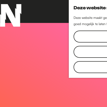
Deze website 
Deze website maakt geb
goed mogelijk te laten
G
a
n
a
a