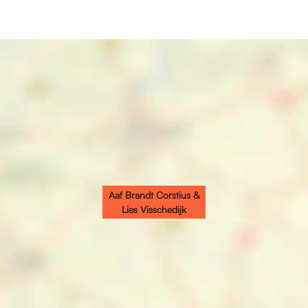
Aaf Brandt Corstius &
Lies Visschedijk