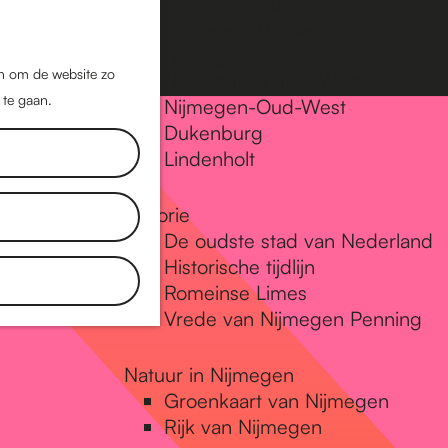
Nijmegen-Oost
Nijmegen-Midden
Z
K
Nijmegen-Zuid
o
a
M
jn om de website zo
Nijmegen-Nieuw-West
e
a
 te gaan.
e
Nijmegen-Oud-West
k
r
Dukenburg
n
e
t
Lindenholt
u
n
Historie
De oudste stad van Nederland
Historische tijdlijn
Romeinse Limes
Vrede van Nijmegen Penning
Natuur in Nijmegen
Groenkaart van Nijmegen
Rijk van Nijmegen