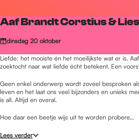
r
Aaf Brandt Corstius & Lies
d
dinsdag 20 oktober
e
Liefde: het mooiste én het moeilijkste wat er is. 
zoektocht naar wat liefde écht betekent. Een voors
h
Geen enkel onderwerp wordt zoveel besproken als d
leven en het laat ons veel bijzonders en unieks me
o
is all. Altijd en overal.
m
Hoe daar een beetje wijs uit te worden probere…
Lees verder