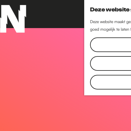
Deze website 
Deze website maakt geb
goed mogelijk te laten
G
a
n
a
a