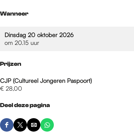
e
Wanneer
p
Dinsdag 20 oktober 2026
a
om 20.15 uur
g
Prijzen
CJP (Cultureel Jongeren Paspoort)
e
€ 28,00
Deel deze pagina
D
D
D
D