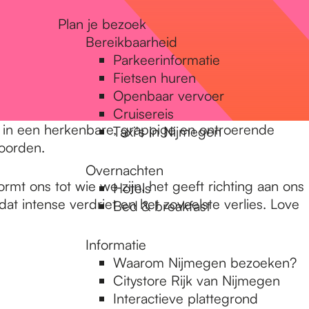
Plan je bezoek
Bereikbaarheid
Parkeerinformatie
Fietsen huren
Openbaar vervoer
Cruisereis
ee in een herkenbare, grappige en ontroerende
Taxi's in Nijmegen
woorden.
Overnachten
mt ons tot wie we zijn, het geeft richting aan ons
Hotels
at intense verdriet en het zoveelste verlies. Love
Bed & breakfast
Informatie
Waarom Nijmegen bezoeken?
Citystore Rijk van Nijmegen
Interactieve plattegrond