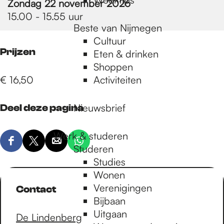
Zondag 22 november 2026
15.00 - 15.55 uur
Beste van Nijmegen
Cultuur
Prijzen
Eten & drinken
Shoppen
€ 16,50
Activiteiten
Nieuwsbrief
Deel deze pagina
Werk & studeren
D
D
D
D
Studeren
e
e
e
e
Studies
e
e
e
e
Wonen
l
l
l
l
Verenigingen
Contact
d
d
d
d
Bijbaan
e
e
e
e
Uitgaan
De Lindenberg