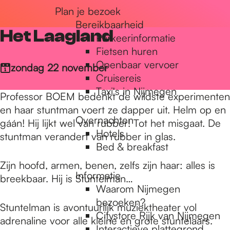
Plan je bezoek
r
Bereikbaarheid
Het Laagland
Parkeerinformatie
d
Fietsen huren
Openbaar vervoer
zondag 22 november
Cruisereis
e
Taxi's in Nijmegen
Professor BOEM bedenkt de wildste experimenten
en haar stuntman voert ze dapper uit. Helm op en
Overnachten
h
gáán! Hij lijkt wel van rubber! Tot het misgaat. De
Hotels
stuntman verandert van rubber in glas.
Bed & breakfast
o
Zijn hoofd, armen, benen, zelfs zijn haar: alles is
Informatie
breekbaar. Hij is Stuntelman…
Waarom Nijmegen
m
bezoeken?
Stuntelman is avontuurlijk muziektheater vol
Citystore Rijk van Nijmegen
adrenaline voor alle kleine en grote stuntelaars.
Interactieve plattegrond