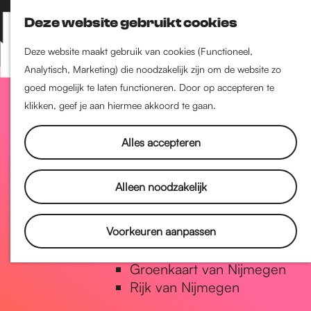
Nijmegen-Zuid
Deze website gebruikt cookies
Nijmegen-Nieuw-West
Z
K
Nijmegen-Oud-West
o
a
M
Deze website maakt gebruik van cookies (Functioneel,
Dukenburg
e
a
Analytisch, Marketing) die noodzakelijk zijn om de website zo
e
Lindenholt
G
k
r
goed mogelijk te laten functioneren. Door op accepteren te
n
e
t
klikken, geef je aan hiermee akkoord te gaan.
u
Historie
n
a
De oudste stad van
Alles accepteren
Nederland
Historische tijdlijn
n
Alleen noodzakelijk
Romeinse Limes
Vrede van Nijmegen Penning
a
Voorkeuren aanpassen
Natuur in Nijmegen
Groenkaart van Nijmegen
a
Rijk van Nijmegen