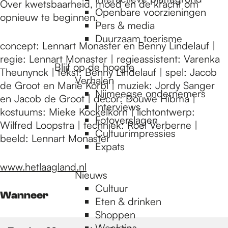
e
Over kwetsbaarheid, moed en de kracht om
Openbare voorzieningen
opnieuw te beginnen.
Pers & media
p
Duurzaam toerisme
concept: Lennart Monaster en Benny Lindelauf |
regie: Lennart Monaster | regieassistent: Varenka
Blijf op de hoogte
a
Theunynck | tekst: Benny Lindelauf | spel: Jacob
Verhalen
de Groot en Marie Körbl | muziek: Jordy Sanger
Nijmeegse ondernemers
en Jacob de Groot | decor: Douwe Hibma |
g
Interviews
kostuums: Mieke Kockelkorn | lichtontwerp:
Fotoverslagen
Wilfred Loopstra | techniek: Roel Verberne |
Cultuurimpressies
beeld: Lennart Monaster
e
Expats
www.hetlaagland.nl
Nieuws
Cultuur
Wanneer
Eten & drinken
Shoppen
Weektips