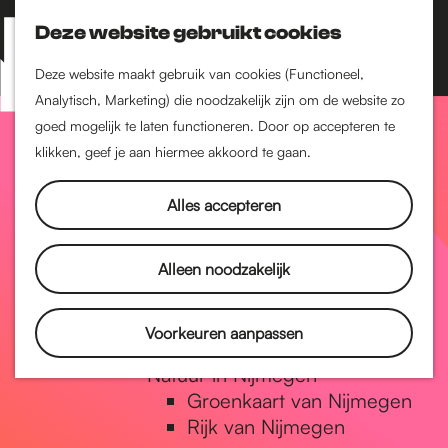
Nijmegen-Zuid
Nijmegen-Nieuw-West
Deze website gebruikt cookies
Z
K
Nijmegen-Oud-West
o
a
M
Deze website maakt gebruik van cookies (Functioneel,
Dukenburg
e
a
Analytisch, Marketing) die noodzakelijk zijn om de website zo
e
Lindenholt
G
k
r
goed mogelijk te laten functioneren. Door op accepteren te
n
e
t
klikken, geef je aan hiermee akkoord te gaan.
Historie
u
n
De oudste stad van
a
Alles accepteren
Nederland
Historische tijdlijn
n
Romeinse Limes
Alleen noodzakelijk
Vrede van Nijmegen
Penning
a
Voorkeuren aanpassen
Natuur in Nijmegen
Groenkaart van Nijmegen
a
Rijk van Nijmegen