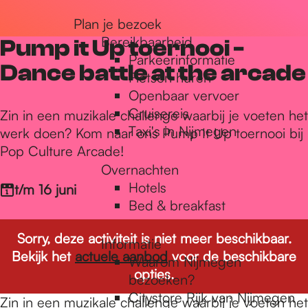
r
Plan je bezoek
Bereikbaarheid
Pump it Up toernooi -
Parkeerinformatie
d
Dance battle at the arcade
Fietsen huren
Openbaar vervoer
Cruisereis
e
Zin in een muzikale challenge waarbij je voeten het
Taxi's in Nijmegen
werk doen? Kom naar ons Pump It Up toernooi bij
Pop Culture Arcade!
h
Overnachten
Hotels
t/m 16 juni
Bed & breakfast
o
Sorry, deze activiteit is niet meer beschikbaar.
Informatie
Bekijk het
actuele aanbod
voor de beschikbare
m
Waarom Nijmegen
opties.
bezoeken?
Citystore Rijk van Nijmegen
Zin in een muzikale challenge waarbij je voeten het