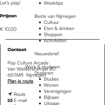
Let’s play!
Weektips
Prijzen
Beste van Nijmegen
Cultuur
Eten & drinken
€ 10,00
Shoppen
Activiteiten
Contact
Nieuwsbrief
Pop Culture Arcade
Werk & studeren
Van Welderenstraat 80
Studeren
6511MR
Nijmegen
Studies
n
Plan je route
Wonen
a
Verenigingen
a
n
Route
Bijbaan
r
a
n
E-mail
Uitgaan