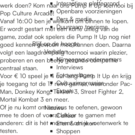
e
Interactieve plattegrond
werk doen? Kom naar ons Pump It Up toernooi bij
Openbare voorzieningen
Pop Culture Arcade!
Pers & media
p
Vanaf 16:00 ben je welkom om binnen te lopen.
Duurzaam toerisme
Er wordt gestart met een korte uitleg van de
game, zodat ook spelers die Pump It Up nog niet
a
Blijf op de hoogte
goed kennen gewoon mee kunnen doen. Daarna
Verhalen
volgt een laagdrempelig toernooi waarin plezier,
Nijmeegse ondernemers
proberen en een beetje gezonde competitie
g
Interviews
centraal staan.
Fotoverslagen
Voor € 10 speel je 4 uur lang Pump It Up én krijg
Cultuurimpressies
je toegang tot de 17 retro games, waaronder Pac-
e
Expats
Man, Donkey Kong, Tekken 3, Street Fighter 2,
Mortal Kombat 3 en meer.
Of je nu komt om serieus te oefenen, gewoon
Nieuws
mee te doen of vooral lekker te gamen met
Cultuur
anderen: dit is hét moment om je voetenwerk te
Eten & drinken
testen.
Shoppen