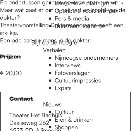
e
En ondertussen gaan ze gewoon naar hun werk.
Interactieve plattegrond
Maar wat gaat er om in het hart en hoofd van de
Openbare voorzieningen
dokter?
Pers & media
p
Theatervoorstelling Doktermonologen geeft een
Duurzaam toerisme
inkijkje.
Een ode aan de mens in de dokter.
a
Blijf op de hoogte
Verhalen
Prijzen
Nijmeegse ondernemers
g
Interviews
Fotoverslagen
€ 20,00
Cultuurimpressies
e
Expats
Contact
Nieuws
Cultuur
Theater Het Badhuis
Eten & drinken
Daalseweg 262
Shoppen
6523 CD
Nijmegen