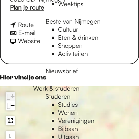
Weektips
n
Plan je route
a
Beste van Nijmegen
a
n
Route
Cultuur
r
a
n
E-mail
Eten & drinken
D
a
a
v
Website
Shoppen
o
r
a
a
Activiteiten
k
D
r
n
t
o
D
D
Nieuwsbrief
e
k
o
o
Hier vind je ons
r
t
k
k
m
Werk & studeren
e
t
t
o
+
Studeren
r
e
e
n
Studies
m
r
r
−
o
Wonen
o
m
m
l
Verenigingen
n
o
o
o
Bijbaan
o
n
n
g
Uitgaan
l
o
o