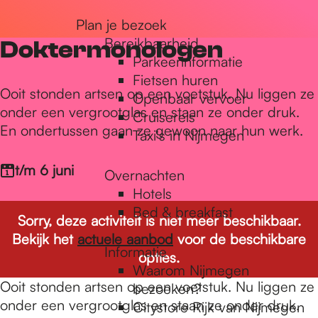
r
Plan je bezoek
Bereikbaarheid
Doktermonologen
Parkeerinformatie
d
Fietsen huren
Ooit stonden artsen op een voetstuk. Nu liggen ze
Openbaar vervoer
onder een vergrootglas en staan ze onder druk.
Cruisereis
e
En ondertussen gaan ze gewoon naar hun werk.
Taxi's in Nijmegen
h
t/m 6 juni
Overnachten
Hotels
Bed & breakfast
o
Sorry, deze activiteit is niet meer beschikbaar.
Bekijk het
actuele aanbod
voor de beschikbare
Informatie
opties.
m
Waarom Nijmegen
Ooit stonden artsen op een voetstuk. Nu liggen ze
bezoeken?
onder een vergrootglas en staan ze onder druk.
Citystore Rijk van Nijmegen