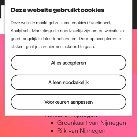
Nijmegen-Zuid
Nijmegen-Nieuw-West
Deze website gebruikt cookies
Z
K
Nijmegen-Oud-West
o
a
M
Deze website maakt gebruik van cookies (Functioneel,
Dukenburg
e
a
Analytisch, Marketing) die noodzakelijk zijn om de website zo
e
Lindenholt
G
k
r
goed mogelijk te laten functioneren. Door op accepteren te
n
e
t
klikken, geef je aan hiermee akkoord te gaan.
Historie
u
n
De oudste stad van
a
Alles accepteren
Nederland
Historische tijdlijn
n
Romeinse Limes
Alleen noodzakelijk
Vrede van Nijmegen
Penning
a
Voorkeuren aanpassen
Natuur in Nijmegen
Groenkaart van Nijmegen
a
Rijk van Nijmegen