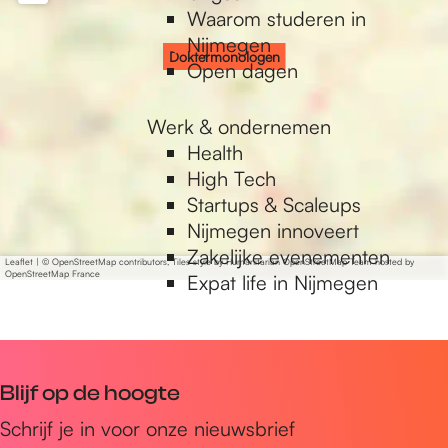
e
Waarom studeren in
o
l
l
n
Nijmegen
g
o
o
Doktermonologen
Open dagen
e
g
g
n
e
e
n
n
Werk & ondernemen
Health
High Tech
Startups & Scaleups
Nijmegen innoveert
Zakelijke evenementen
Leaflet
|
© OpenStreetMap contributors, Tiles style by Humanitarian OpenStreetMap Team hosted by
OpenStreetMap France
Expat life in Nijmegen
Blijf op de hoogte
Schrijf je in voor onze nieuwsbrief