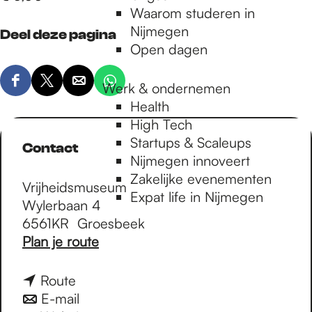
Waarom studeren in
Nijmegen
Deel deze pagina
Open dagen
D
D
D
Werk & ondernemen
D
e
e
e
e
Health
e
e
e
e
High Tech
l
l
l
l
Startups & Scaleups
Contact
d
d
d
d
Nijmegen innoveert
e
e
e
e
Zakelijke evenementen
Vrijheidsmuseum
z
z
z
z
Expat life in Nijmegen
Wylerbaan 4
e
e
e
e
6561KR
Groesbeek
p
p
p
p
n
Plan je route
a
a
a
a
a
g
g
g
g
a
n
Route
i
i
i
i
r
a
n
E-mail
n
n
n
n