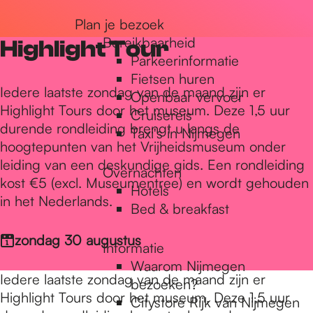
r
Plan je bezoek
Bereikbaarheid
Highlight Tour
Parkeerinformatie
d
Fietsen huren
Iedere laatste zondag van de maand zijn er
Openbaar vervoer
Highlight Tours door het museum. Deze 1,5 uur
Cruisereis
e
durende rondleiding brengt u langs de
Taxi's in Nijmegen
hoogtepunten van het Vrijheidsmuseum onder
leiding van een deskundige gids. Een rondleiding
h
Overnachten
kost €5 (excl. Museumentree) en wordt gehouden
Hotels
in het Nederlands.
Bed & breakfast
o
zondag 30 augustus
Informatie
m
Waarom Nijmegen
Iedere laatste zondag van de maand zijn er
bezoeken?
Highlight Tours door het museum. Deze 1,5 uur
Citystore Rijk van Nijmegen