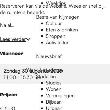
Weektips
Reserveren kan via de website. Wees er snel bij,
de ruimte is beperkt.
Beste van Nijmegen
Cultuur
Na af…
Eten & drinken
Shoppen
Lees verder
Activiteiten
Wanneer
Nieuwsbrief
Werk & studeren
Zondag 30 augustus 2026
Studeren
14.00 - 15.30 uur
Studies
Wonen
Prijzen
Verenigingen
Bijbaan
Uitgaan
€ 5,00