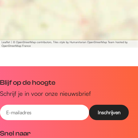
Leaflet
|
© OpenStreetMap contributors, Tiles style by Humanitarian OpenStreetMap Team hosted by
OpenStreetMap France
Blijf op de hoogte
Schrijf je in voor onze nieuwsbrief
E
-
m
Snel naar
a