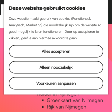
Nijmegen-Zuid
Nijmegen-Nieuw-West
Deze website gebruikt cookies
Z
K
Nijmegen-Oud-West
o
a
M
Deze website maakt gebruik van cookies (Functioneel,
Dukenburg
e
a
Analytisch, Marketing) die noodzakelijk zijn om de website zo
e
Lindenholt
G
k
r
goed mogelijk te laten functioneren. Door op accepteren te
n
e
t
klikken, geef je aan hiermee akkoord te gaan.
Historie
u
n
De oudste stad van
a
Alles accepteren
Nederland
Historische tijdlijn
n
Romeinse Limes
Alleen noodzakelijk
Vrede van Nijmegen
Penning
a
Voorkeuren aanpassen
Natuur in Nijmegen
Groenkaart van Nijmegen
a
Rijk van Nijmegen