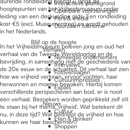
e
durende rondleiding brengt u langs de
Interactieve plattegrond
hoogtepunten van het Vrijheidsmuseum onder
Openbare voorzieningen
leiding van een deskundige gids. Een rondleiding
Pers & media
p
kost €5 (excl. Museumentree) en wordt gehouden
Duurzaam toerisme
in het Nederlands.
a
Blijf op de hoogte
In het Vrijheidsmuseum beleven jong en oud het
Verhalen
verhaal van de Tweede Wereldoorlog en de
Nijmeegse ondernemers
g
bevrijding, in samenhang met de geschiedenis van
Interviews
de 20e eeuw en de actualiteit. Dit verhaal laat zien
Fotoverslagen
hoe we vrijheid verloren, ervoor vochten, haar
Cultuurimpressies
e
herwonnen en moeten bewaken. Hierbij komen
Expats
verschillende perspectieven aan bod, er is nooit
één verhaal. Bezoekers worden geprikkeld zelf stil
Nieuws
te staan bij het thema 'vrijheid'. Wat betekent dit
Cultuur
nu, in deze tijd? Wat bedreigt de vrijheid en hoe
Eten & drinken
kunnen we haar beschermen?
Shoppen