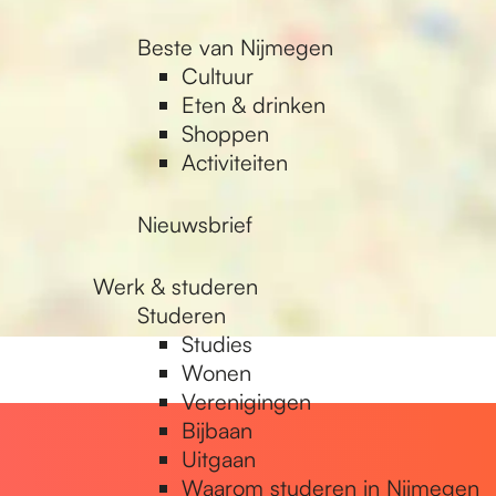
Beste van Nijmegen
Cultuur
Eten & drinken
Shoppen
Activiteiten
Nieuwsbrief
Werk & studeren
Studeren
Studies
Wonen
Verenigingen
Bijbaan
Uitgaan
Waarom studeren in Nijmegen