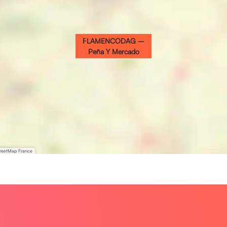
FLAMENCODAG –
Peña Y Mercado
treetMap France