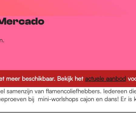
 Mercado
n.
 niet meer beschikbaar. Bekijk het
actuele aanbod
voo
el samenzijn van flamencoliefhebbers. Iedereen d
proeven bij mini-worlshops cajon en dans! Er is ku