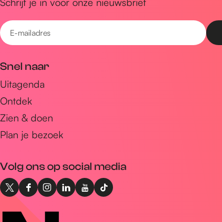
Schrijf je in voor onze nieuwsbrief
E
-
m
Snel naar
a
Uitagenda
i
Ontdek
l
a
Zien & doen
d
Plan je bezoek
r
e
Volg ons op social media
s
X
F
I
L
Y
T
I
a
n
i
o
i
n
c
s
n
u
k