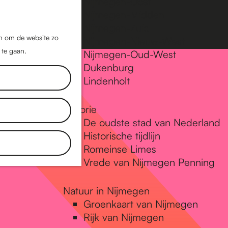
Nijmegen-Oost
Nijmegen-Midden
Z
K
Nijmegen-Zuid
o
a
M
jn om de website zo
Nijmegen-Nieuw-West
e
a
 te gaan.
e
Nijmegen-Oud-West
k
r
Dukenburg
n
e
t
Lindenholt
u
n
Historie
De oudste stad van Nederland
Historische tijdlijn
Romeinse Limes
Vrede van Nijmegen Penning
Natuur in Nijmegen
Groenkaart van Nijmegen
Rijk van Nijmegen