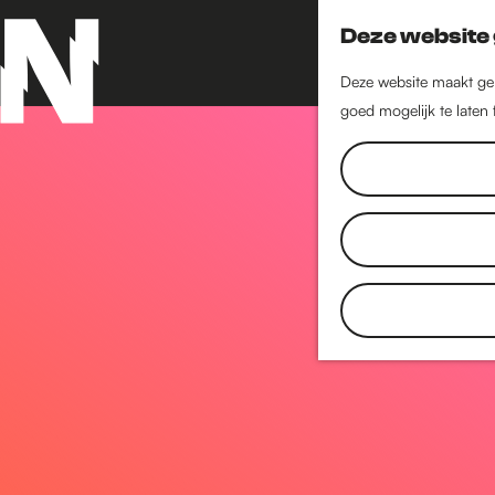
Deze website 
Deze website maakt geb
goed mogelijk te laten
G
a
n
a
a