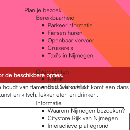
Plan je bezoek
Bereikbaarheid
Parkeerinformatie
Fietsen huren
Openbaar vervoer
Cruisereis
Taxi's in Nijmegen
Overnachten
r de beschikbare opties.
Hotels
Bed & breakfast
ie houdt van flamenco is welkom! Er komt een dans
nst en kitsch, lekker eten en drinken.
Informatie
Waarom Nijmegen bezoeken?
Citystore Rijk van Nijmegen
Interactieve plattegrond