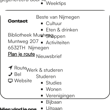
Weektips
Beste van Nijmegen
Contact
Cultuur
Eten & drinken
Bibliotheek Muntweg
Shoppen
Muntweg 207
Activiteiten
6532TH
Nijmegen
n
Plan je route
Nieuwsbrief
a
a
n
Route
Werk & studeren
r
Z
a
Bel
Studeren
Z
o
a
v
Website
Studies
o
m
r
a
Wonen
m
e
Z
n
Verenigingen
e
r
o
Z
Bijbaan
r
c
m
o
Uitgaan
Hier vind je ons