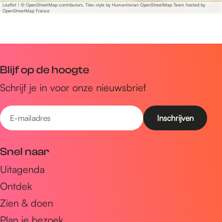
o
a
T
Leaflet
|
© OpenStreetMap contributors, Tiles style by Humanitarian OpenStreetMap Team hosted by
o
OpenStreetMap France
o
t
a
o
s
t
t
s
h
o
t
h
o
o
o
o
p
s
o
Blijf op de hoogte
p
h
s
Schrijf je in voor onze nieuwsbrief
o
h
p
o
E
p
-
m
Snel naar
a
Uitagenda
i
Ontdek
l
a
Zien & doen
d
Plan je bezoek