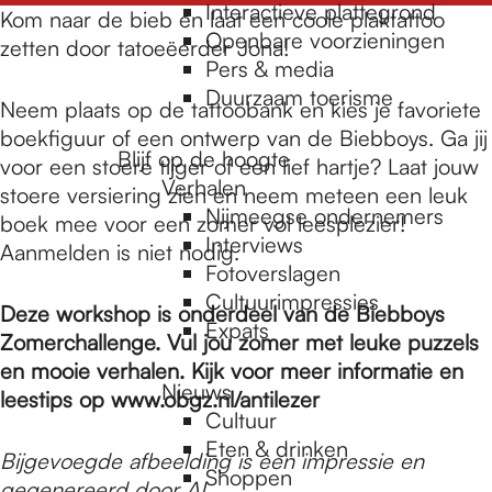
e
Interactieve plattegrond
Kom naar de bieb en laat een coole plaktattoo
Openbare voorzieningen
zetten door tatoeëerder Jona!
Pers & media
p
Duurzaam toerisme
Neem plaats op de tattoobank en kies je favoriete
boekfiguur of een ontwerp van de Biebboys. Ga jij
a
Blijf op de hoogte
voor een stoere tijger of een lief hartje? Laat jouw
Verhalen
stoere versiering zien en neem meteen een leuk
Nijmeegse ondernemers
boek mee voor een zomer vol leesplezier!
g
Interviews
️Aanmelden is niet nodig.
Fotoverslagen
Cultuurimpressies
e
Deze workshop is onderdeel van de Biebboys
Expats
Zomerchallenge. Vul jou zomer met leuke puzzels
en mooie verhalen. Kijk voor meer informatie en
Nieuws
leestips op www.obgz.nl/antilezer
Cultuur
Eten & drinken
Bijgevoegde afbeelding is een impressie en
Shoppen
gegenereerd door AI