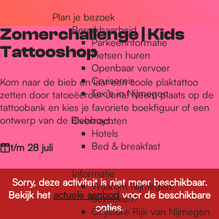
r
Plan je bezoek
Bereikbaarheid
Zomerchallenge | Kids
Parkeerinformatie
d
Tattooshop
Fietsen huren
Openbaar vervoer
Cruisereis
e
Kom naar de bieb en laat een coole plaktattoo
Taxi's in Nijmegen
zetten door tatoeëerder Jona! Neem plaats op de
tattoobank en kies je favoriete boekfiguur of een
h
ontwerp van de Biebboys.
Overnachten
Hotels
Bed & breakfast
t/m 28 juli
o
Informatie
Sorry, deze activiteit is niet meer beschikbaar.
m
Waarom Nijmegen
Bekijk het
actuele aanbod
voor de beschikbare
bezoeken?
opties.
Citystore Rijk van Nijmegen