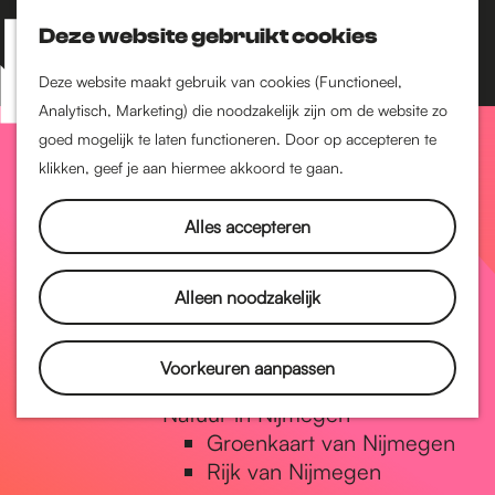
Nijmegen-Zuid
Nijmegen-Nieuw-West
Deze website gebruikt cookies
Z
K
Nijmegen-Oud-West
o
a
M
Deze website maakt gebruik van cookies (Functioneel,
Dukenburg
e
a
Analytisch, Marketing) die noodzakelijk zijn om de website zo
e
Lindenholt
G
k
r
goed mogelijk te laten functioneren. Door op accepteren te
n
e
t
klikken, geef je aan hiermee akkoord te gaan.
Historie
u
n
De oudste stad van
a
Alles accepteren
Nederland
Historische tijdlijn
n
Romeinse Limes
Alleen noodzakelijk
Vrede van Nijmegen
Penning
a
Voorkeuren aanpassen
Natuur in Nijmegen
Groenkaart van Nijmegen
a
Rijk van Nijmegen