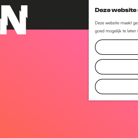
Deze website 
Deze website maakt geb
goed mogelijk te laten
G
a
n
a
a