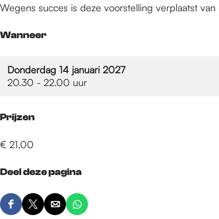
e
Wegens succes is deze voorstelling verplaatst van
p
Wanneer
a
Donderdag 14 januari 2027
20.30 - 22.00 uur
g
Prijzen
e
€ 21,00
Deel deze pagina
D
D
D
D