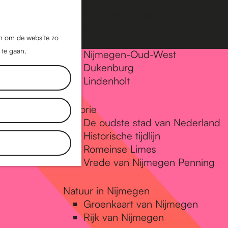
Nijmegen-Oost
Nijmegen-Midden
Z
K
Nijmegen-Zuid
o
a
M
jn om de website zo
Nijmegen-Nieuw-West
e
a
 te gaan.
e
Nijmegen-Oud-West
k
r
Dukenburg
n
e
t
Lindenholt
u
n
Historie
De oudste stad van Nederland
Historische tijdlijn
Romeinse Limes
Vrede van Nijmegen Penning
Natuur in Nijmegen
Groenkaart van Nijmegen
Rijk van Nijmegen