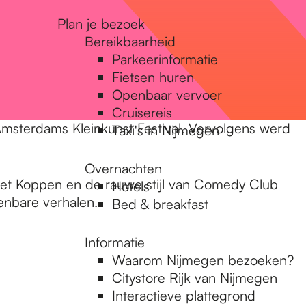
Plan je bezoek
Bereikbaarheid
Parkeerinformatie
Fietsen huren
Openbaar vervoer
Cruisereis
Amsterdams Kleinkunst Festival. Vervolgens werd
Taxi's in Nijmegen
Overnachten
et Koppen en de rauwe stijl van Comedy Club
Hotels
kenbare verhalen.
Bed & breakfast
Informatie
Waarom Nijmegen bezoeken?
Citystore Rijk van Nijmegen
Interactieve plattegrond