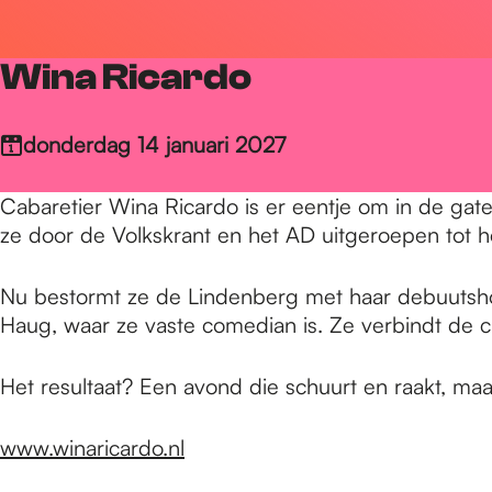
r
Wina Ricardo
d
donderdag 14 januari 2027
e
Cabaretier Wina Ricardo is er eentje om in de gat
ze door de Volkskrant en het AD uitgeroepen tot 
h
Nu bestormt ze de Lindenberg met haar debuutsho
Haug, waar ze vaste comedian is. Ze verbindt de 
o
Het resultaat? Een avond die schuurt en raakt, ma
m
www.winaricardo.nl